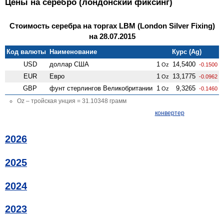
Цены на серебро (лондонский фиксинг)
Стоимость серебра на торгах LBM (London Silver Fixing)
на 28.07.2015
Код валюты
Наименование
Курс (Ag)
USD
доллар США
1
14,5400
Oz
-0.1500
EUR
Евро
1
13,1775
Oz
-0.0962
GBP
фунт стерлингов Велико­британии
1
9,3265
Oz
-0.1460
Oz – тройская унция = 31.10348 грамм
конвертер
2026
2025
2024
2023