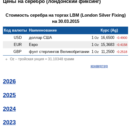
Цены на серебро (лондонский фиксинг)
Стоимость серебра на торгах LBM (London Silver Fixing)
на 30.03.2015
Код валюты
Наименование
Курс (Ag)
USD
доллар США
1
16,6500
Oz
-0.4900
EUR
Евро
1
15,3683
Oz
-0.4158
GBP
фунт стерлингов Велико­британии
1
11,2500
Oz
-0.2518
Oz – тройская унция = 31.10348 грамм
конвертер
2026
2025
2024
2023