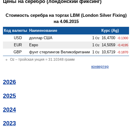
Цены на серебро (лондонский фиксинг)
Стоимость серебра на торгах LBM (London Silver Fixing)
на 4.06.2015
Код валюты
Наименование
Курс (Ag)
USD
доллар США
1
16,4700
Oz
-0.1300
EUR
Евро
1
14,5059
Oz
-0.4195
GBP
фунт стерлингов Велико­британии
1
10,6719
Oz
-0.1870
Oz – тройская унция = 31.10348 грамм
конвертер
2026
2025
2024
2023