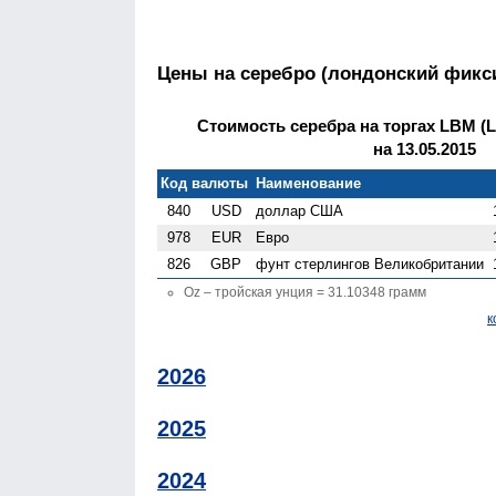
Цены на серебро (лондонский фикс
Стоимость серебра на торгах LBM (Lo
на 13.05.2015
Код валюты
Наименование
840
USD
доллар США
978
EUR
Евро
826
GBP
фунт стерлингов Велико­британии
Oz – тройская унция = 31.10348 грамм
к
2026
2025
2024