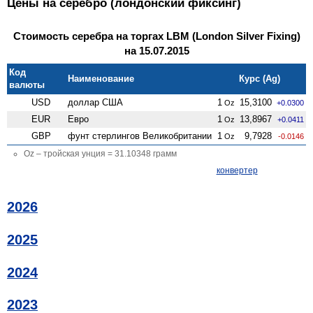
Цены на серебро (лондонский фиксинг)
Стоимость серебра на торгах LBM (London Silver Fixing)
на 15.07.2015
Код
Наименование
Курс (Ag)
валюты
USD
доллар США
1
15,3100
Oz
+0.0300
EUR
Евро
1
13,8967
Oz
+0.0411
GBP
фунт стерлингов Велико­британии
1
9,7928
Oz
-0.0146
Oz – тройская унция = 31.10348 грамм
конвертер
2026
2025
2024
2023