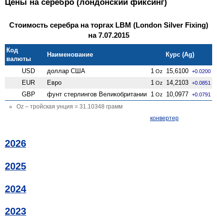
Цены на серебро (лондонский фиксинг)
Стоимость серебра на торгах LBM (London Silver Fixing)
на 7.07.2015
Код
Наименование
Курс (Ag)
валюты
USD
доллар США
1
15,6100
Oz
+0.0200
EUR
Евро
1
14,2103
Oz
+0.0851
GBP
фунт стерлингов Велико­британии
1
10,0977
Oz
+0.0791
Oz – тройская унция = 31.10348 грамм
конвертер
2026
2025
2024
2023