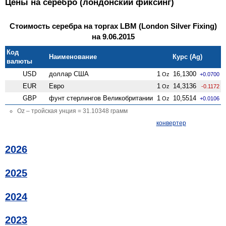
Цены на серебро (лондонский фиксинг)
Стоимость серебра на торгах LBM (London Silver Fixing)
на 9.06.2015
Код
Наименование
Курс (Ag)
валюты
USD
доллар США
1
16,1300
Oz
+0.0700
EUR
Евро
1
14,3136
Oz
-0.1172
GBP
фунт стерлингов Велико­британии
1
10,5514
Oz
+0.0106
Oz – тройская унция = 31.10348 грамм
конвертер
2026
2025
2024
2023