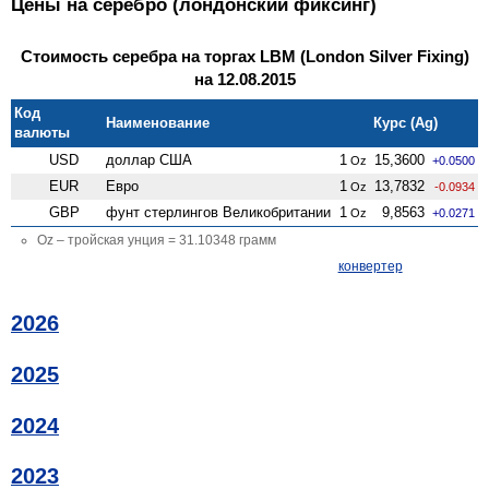
Цены на серебро (лондонский фиксинг)
Стоимость серебра на торгах LBM (London Silver Fixing)
на 12.08.2015
Код
Наименование
Курс (Ag)
валюты
USD
доллар США
1
15,3600
Oz
+0.0500
EUR
Евро
1
13,7832
Oz
-0.0934
GBP
фунт стерлингов Велико­британии
1
9,8563
Oz
+0.0271
Oz – тройская унция = 31.10348 грамм
конвертер
2026
2025
2024
2023