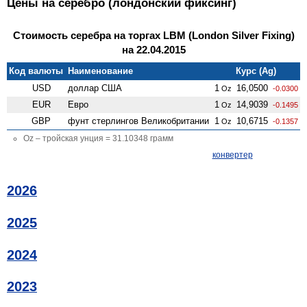
Цены на серебро (лондонский фиксинг)
Стоимость серебра на торгах LBM (London Silver Fixing)
на 22.04.2015
Код валюты
Наименование
Курс (Ag)
USD
доллар США
1
16,0500
Oz
-0.0300
EUR
Евро
1
14,9039
Oz
-0.1495
GBP
фунт стерлингов Велико­британии
1
10,6715
Oz
-0.1357
Oz – тройская унция = 31.10348 грамм
конвертер
2026
2025
2024
2023