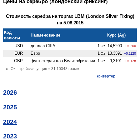
Цены на серебро (лондонский фиксинг)
Стоимость серебра на торгах LBM (London Silver Fixing)
на 5.08.2015
Код
Наименование
Курс (Ag)
валюты
USD
доллар США
1
14,5200
Oz
-0.0200
EUR
Евро
1
13,3591
Oz
+0.1120
GBP
фунт стерлингов Велико­британии
1
9,3101
Oz
-0.0128
Oz – тройская унция = 31.10348 грамм
конвертер
2026
2025
2024
2023