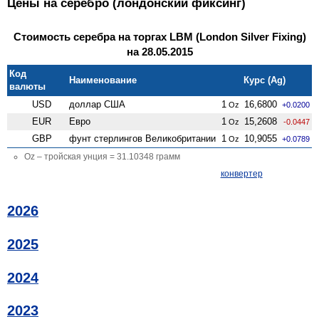
Цены на серебро (лондонский фиксинг)
Стоимость серебра на торгах LBM (London Silver Fixing)
на 28.05.2015
Код
Наименование
Курс (Ag)
валюты
USD
доллар США
1
16,6800
Oz
+0.0200
EUR
Евро
1
15,2608
Oz
-0.0447
GBP
фунт стерлингов Велико­британии
1
10,9055
Oz
+0.0789
Oz – тройская унция = 31.10348 грамм
конвертер
2026
2025
2024
2023