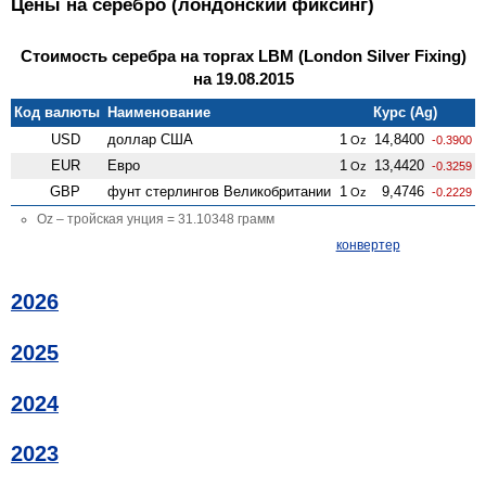
Цены на серебро (лондонский фиксинг)
Стоимость серебра на торгах LBM (London Silver Fixing)
на 19.08.2015
Код валюты
Наименование
Курс (Ag)
USD
доллар США
1
14,8400
Oz
-0.3900
EUR
Евро
1
13,4420
Oz
-0.3259
GBP
фунт стерлингов Велико­британии
1
9,4746
Oz
-0.2229
Oz – тройская унция = 31.10348 грамм
конвертер
2026
2025
2024
2023