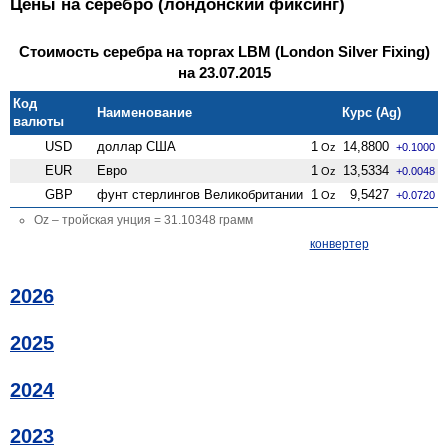
Цены на серебро (лондонский фиксинг)
Стоимость серебра на торгах LBM (London Silver Fixing)
на 23.07.2015
Код
Наименование
Курс (Ag)
валюты
USD
доллар США
1
14,8800
Oz
+0.1000
EUR
Евро
1
13,5334
Oz
+0.0048
GBP
фунт стерлингов Велико­британии
1
9,5427
Oz
+0.0720
Oz – тройская унция = 31.10348 грамм
конвертер
2026
2025
2024
2023