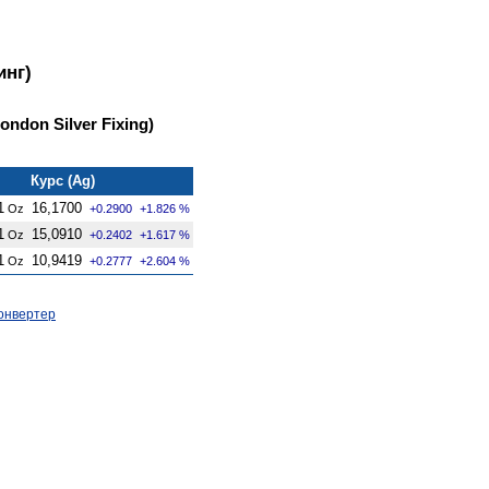
инг)
ndon Silver Fixing)
Курс (Ag)
1
16,1700
Oz
+0.2900
+1.826 %
1
15,0910
Oz
+0.2402
+1.617 %
1
10,9419
Oz
+0.2777
+2.604 %
онвертер