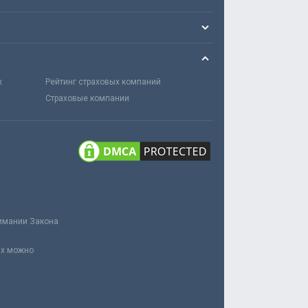
х
Рейтинг страховых компаний
Страховые компании
нимании Закона
ах можно