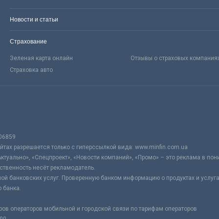
Новости и статьи
Страхование
Зеленая карта онлайн
Отзывы о страховых компания
Страховка авто
06859
тах разрешается только с гиперссылкой вида: www.minfin.com.ua
Актуально», «Спецпроект», «Новости компаний», «Промо» – это реклама в по
ственность несёт рекламодатель.
ой банковских услуг. Проверенную банком информацию о продуктах и услуг
 банка.
ров операторов мобильной и городской связи по тарифам операторов
:00