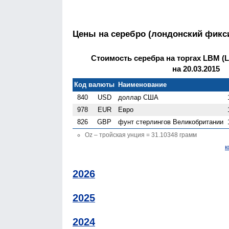
Цены на серебро (лондонский фикс
Стоимость серебра на торгах LBM (Lo
на 20.03.2015
Код валюты
Наименование
840
USD
доллар США
978
EUR
Евро
826
GBP
фунт стерлингов Велико­британии
Oz – тройская унция = 31.10348 грамм
к
2026
2025
2024