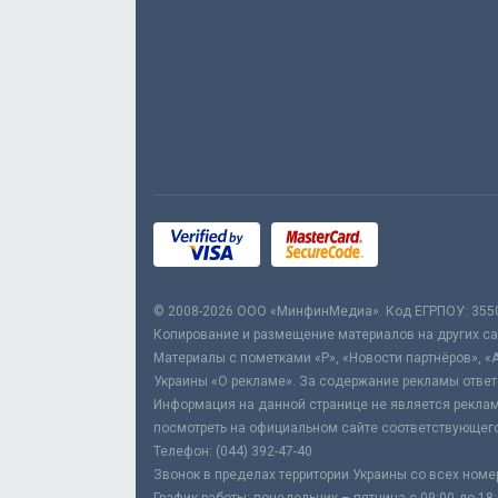
© 2008-2026 ООО «МинфинМедиа». Код ЕГРПОУ: 355
Копирование и размещение материалов на других сай
Материалы с пометками «Р», «Новости партнёров», «
Украины «О рекламе». За содержание рекламы ответ
Информация на данной странице не является реклам
посмотреть на официальном сайте соответствующего
Телефон: (044) 392-47-40
Звонок в пределах территории Украины со всех номе
График работы: понедельник – пятница с 09:00 до 18