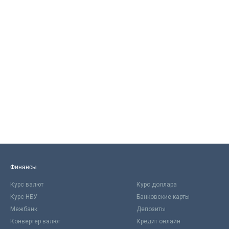
Финансы
Курс валют
Курс доллара
Курс НБУ
Банковские карты
Межбанк
Депозиты
Конвертер валют
Кредит онлайн