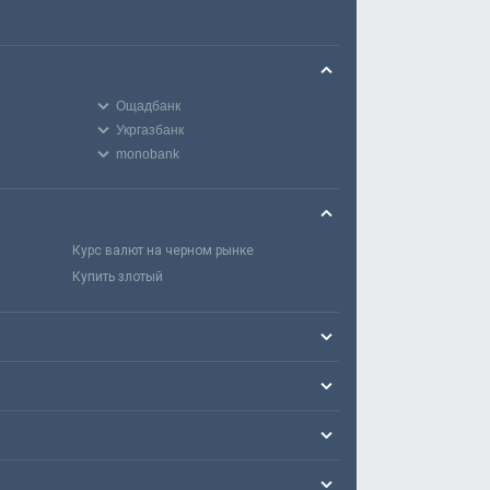
Ощадбанк
Укргазбанк
monobank
Курс валют на черном рынке
Купить злотый