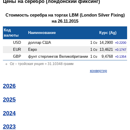
Цены на серебро (лондонский фиксинг)
Стоимость серебра на торгах LBM (London Silver Fixing)
на 26.11.2015
Код
Наименование
Курс (Ag)
валюты
USD
доллар США
1
14,2900
Oz
+0.2200
EUR
Евро
1
13,4621
Oz
+0.1747
GBP
фунт стерлингов Велико­британии
1
9,4768
Oz
+0.1354
Oz – тройская унция = 31.10348 грамм
конвертер
2026
2025
2024
2023