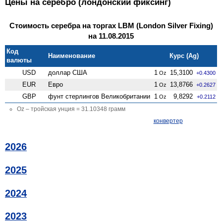
Цены на серебро (лондонский фиксинг)
Стоимость серебра на торгах LBM (London Silver Fixing)
на 11.08.2015
Код
Наименование
Курс (Ag)
валюты
USD
доллар США
1
15,3100
Oz
+0.4300
EUR
Евро
1
13,8766
Oz
+0.2627
GBP
фунт стерлингов Велико­британии
1
9,8292
Oz
+0.2112
Oz – тройская унция = 31.10348 грамм
конвертер
2026
2025
2024
2023