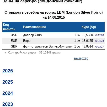
Цены на серебро (лондонский фиксинг)
Стоимость серебра на торгах LBM (London Silver Fixing)
на 14.08.2015
Код
Наименование
Курс (Ag)
валюты
USD
доллар США
1
15,5500
Oz
+0.2200
EUR
Евро
1
13,9175
Oz
+0.1278
GBP
фунт стерлингов Велико­британии
1
9,9514
Oz
+0.1427
Oz – тройская унция = 31.10348 грамм
конвертер
2026
2025
2024
2023