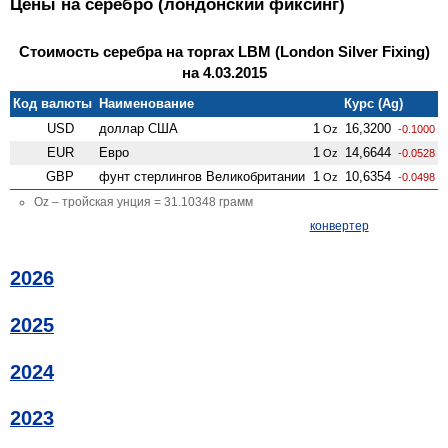
Цены на серебро (лондонский фиксинг)
Стоимость серебра на торгах LBM (London Silver Fixing)
на 4.03.2015
Код валюты
Наименование
Курс (Ag)
USD
доллар США
1
16,3200
Oz
-0.1000
EUR
Евро
1
14,6644
Oz
-0.0528
GBP
фунт стерлингов Велико­британии
1
10,6354
Oz
-0.0498
Oz – тройская унция = 31.10348 грамм
конвертер
2026
2025
2024
2023