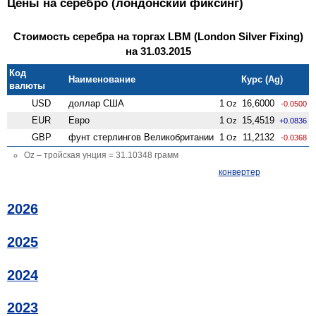
Цены на серебро (лондонский фиксинг)
Стоимость серебра на торгах LBM (London Silver Fixing)
на 31.03.2015
Код
Наименование
Курс (Ag)
валюты
USD
доллар США
1
16,6000
Oz
-0.0500
EUR
Евро
1
15,4519
Oz
+0.0836
GBP
фунт стерлингов Велико­британии
1
11,2132
Oz
-0.0368
Oz – тройская унция = 31.10348 грамм
конвертер
2026
2025
2024
2023