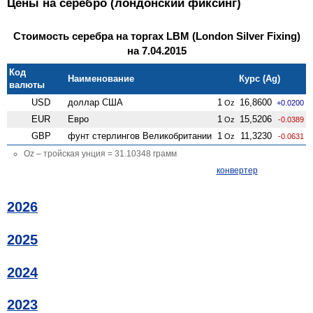
Цены на серебро (лондонский фиксинг)
Стоимость серебра на торгах LBM (London Silver Fixing)
на 7.04.2015
Код
Наименование
Курс (Ag)
валюты
USD
доллар США
1
16,8600
Oz
+0.0200
EUR
Евро
1
15,5206
Oz
-0.0389
GBP
фунт стерлингов Велико­британии
1
11,3230
Oz
-0.0631
Oz – тройская унция = 31.10348 грамм
конвертер
2026
2025
2024
2023