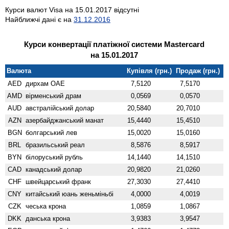
Курси валют Visa на 15.01.2017 відсутні
Найближчі дані є на
31.12.2016
Курси конвертації платіжної системи Mastercard
на 15.01.2017
Валюта
Купівля (грн.)
Продаж (грн.)
AED
дирхам ОАЕ
7,5120
7,5170
AMD
вiрменський драм
0,0569
0,0570
AUD
австралійський долар
20,5840
20,7010
AZN
азербайджанський манат
15,4440
15,4510
BGN
болгарський лев
15,0020
15,0160
BRL
бразильський реал
8,5876
8,5917
BYN
білоруський рубль
14,1440
14,1510
CAD
канадський долар
20,9820
21,0260
CHF
швейцарський франк
27,3030
27,4410
CNY
китайський юань женьмiньбi
4,0000
4,0019
CZK
чеська крона
1,0859
1,0867
DKK
данська крона
3,9383
3,9547