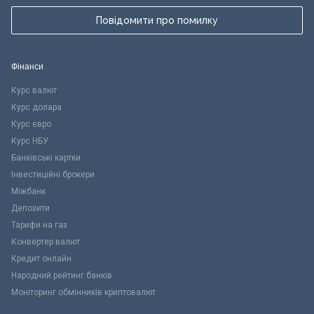
Повідомити про помилку
Фінанси
Курс валют
Курс долара
Курс євро
Курс НБУ
Банківські картки
Інвестиційні брокери
Міжбанк
Депозити
Тарифи на газ
Конвертер валют
Кредит онлайн
Народний рейтинг банків
Моніторинг обмінників криптовалют