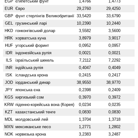
EGP
єгипетський фунт
1,4766
1,4773
EUR
Євро
29,2760
29,4250
GBP
фунт стерлінгів Велико­британії
33,5420
33,6790
GEL
грузинський ларі
10,2390
10,2440
HKD
гонконгівський долар
3,5582
3,5600
HRK
хорватська куна
3,8979
3,9017
HUF
угорський форинт
0,0952
0,0957
IDR
індонезійська рупія
0,0021
0,0021
ILS
ізраїльський шекель
7,2112
7,2292
INR
індійська рупія
0,4047
0,4049
ISK
ісландська крона
0,2415
0,2417
JOD
іорданський динар
38,9550
38,9770
JPY
японська єна
0,2398
0,2409
KGS
киргизький сом
0,3970
0,3972
KRW
піденно-корейська вона (Корея)
0,0234
0,0235
KZT
казахстанський тенге
0,0830
0,0830
MDL
молдовський лей
1,3704
1,3718
MXN
мексиканське песо
1,2771
1,2802
NOK
норвезька крона
3,2383
3,2487