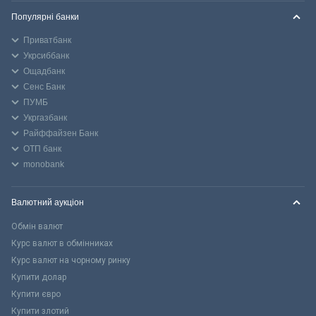
Популярні банки
Приватбанк
Укрсиббанк
Ощадбанк
Сенс Банк
ПУМБ
Укргазбанк
Райффайзен Банк
ОТП банк
monobank
Валютний аукціон
Обмін валют
Курс валют в обмінниках
Курс валют на чорному ринку
Купити долар
Купити євро
Купити злотий