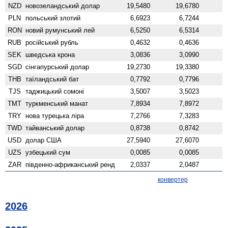
NZD
ново­зеландський долар
19,5480
19,6780
PLN
польський злотий
6,6923
6,7244
RON
новий румунський лей
6,5250
6,5314
RUB
російський рубль
0,4632
0,4636
SEK
шведська крона
3,0836
3,0990
SGD
сінгапурський долар
19,2730
19,3380
THB
таїландський бат
0,7792
0,7796
TJS
таджицький сомоні
3,5007
3,5023
TMT
туркменський манат
7,8934
7,8972
TRY
нова турецька ліра
7,2766
7,3283
TWD
тайванський долар
0,8738
0,8742
USD
долар США
27,5940
27,6070
UZS
узбецький сум
0,0085
0,0085
ZAR
південно-африканський ренд
2,0337
2,0487
конвертер
2026