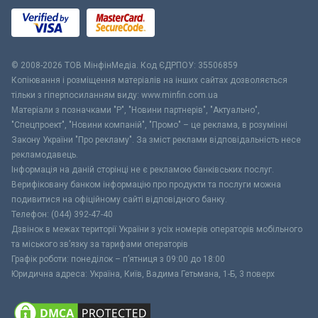
© 2008-2026 ТОВ МiнфiнМедiа. Код ЄДРПОУ: 35506859
Копіювання і розміщення матеріалів на інших сайтах дозволяється
тільки з гіперпосиланням виду: www.minfin.com.ua
Матеріали з позначками "Р", "Новини партнерів", "Актуально",
"Спецпроект", "Новини компаній", "Промо" – це реклама, в розумінні
Закону України "Про рекламу". За зміст реклами відповідальність несе
рекламодавець.
Інформація на даній сторінці не є рекламою банківських послуг.
Верифіковану банком інформацію про продукти та послуги можна
подивитися на офіційному сайті відповідного банку.
Телефон: (044) 392-47-40
Дзвінок в межах території України з усіх номерів операторів мобільного
та міського зв’язку за тарифами операторів
Графік роботи: понеділок – п’ятниця з 09:00 до 18:00
Юридична адреса: Україна, Київ, Вадима Гетьмана, 1-Б, 3 поверх