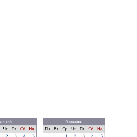
лютий
березень
Чт
Пт
Сб
Нд
Пн
Вт
Ср
Чт
Пт
Сб
Нд
2
3
4
5
1
2
3
4
5