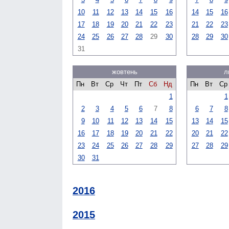
10
11
12
13
14
15
16
14
15
16
17
18
19
20
21
22
23
21
22
23
24
25
26
27
28
29
30
28
29
30
31
жовтень
л
Пн
Вт
Ср
Чт
Пт
Сб
Нд
Пн
Вт
Ср
1
1
2
3
4
5
6
7
8
6
7
8
9
10
11
12
13
14
15
13
14
15
16
17
18
19
20
21
22
20
21
22
23
24
25
26
27
28
29
27
28
29
30
31
2016
2015