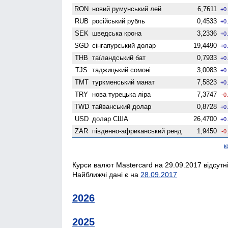
RON
новий румунський лей
6,7611
+0
RUB
російський рубль
0,4533
+0
SEK
шведська крона
3,2336
+0
SGD
сінгапурський долар
19,4490
+0
THB
таїландський бат
0,7933
+0
TJS
таджицький сомоні
3,0083
+0
TMT
туркменський манат
7,5823
+0
TRY
нова турецька ліра
7,3747
-0
TWD
тайванський долар
0,8728
+0
USD
долар США
26,4700
+0
ZAR
південно-африканський ренд
1,9450
-0
к
Курси валют Mastercard на 29.09.2017 відсутн
Найближчі дані є на
28.09.2017
2026
2025