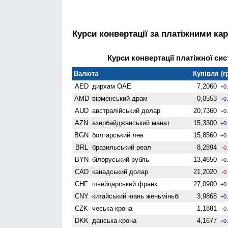
Курси конвертації за платіжними ка
Курси конвертації платіжної сис
Валюта
Купівля (г
AED
дирхам ОАЕ
7,2060
+0
AMD
вiрменський драм
0,0553
+0
AUD
австралійський долар
20,7360
+0
AZN
азербайджанський манат
15,3300
+0
BGN
болгарський лев
15,8560
+0
BRL
бразильський реал
8,2894
-0
BYN
білоруський рубль
13,4650
+0
CAD
канадський долар
21,2020
-0
CHF
швейцарський франк
27,0900
+0
CNY
китайський юань женьмiньбi
3,9868
+0
CZK
чеська крона
1,1881
-0
DKK
данська крона
4,1677
+0