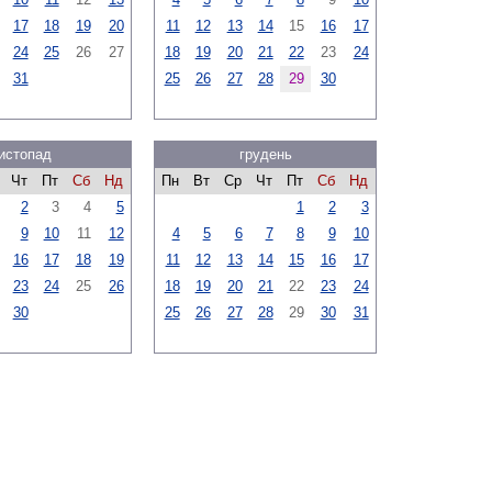
17
18
19
20
11
12
13
14
15
16
17
24
25
26
27
18
19
20
21
22
23
24
31
25
26
27
28
29
30
истопад
грудень
Чт
Пт
Сб
Нд
Пн
Вт
Ср
Чт
Пт
Сб
Нд
2
3
4
5
1
2
3
9
10
11
12
4
5
6
7
8
9
10
16
17
18
19
11
12
13
14
15
16
17
23
24
25
26
18
19
20
21
22
23
24
30
25
26
27
28
29
30
31