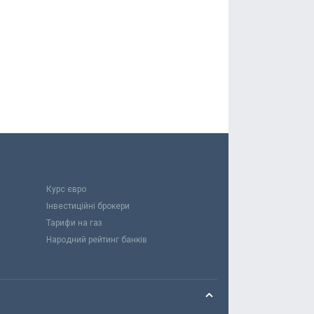
Курс євро
Інвестиційні брокери
Тарифи на газ
Народний рейтинг банків