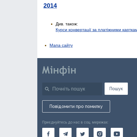
2014
Див. також:
Курси конвертації за платіжними картка
Мапа сайту
Пошук
Повідомити про помилку
Приєднуйтесь до нас в соц. мережах: