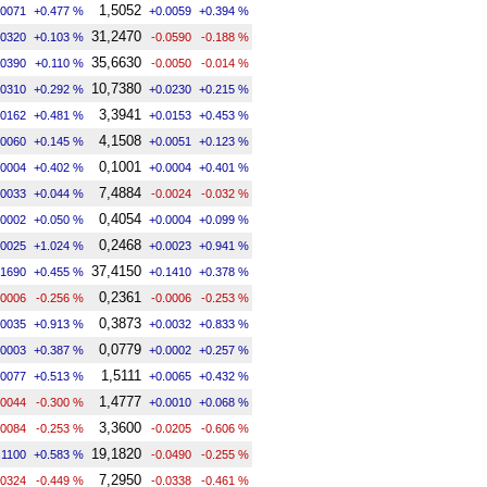
1,5052
.0071
+0.477 %
+0.0059
+0.394 %
31,2470
.0320
+0.103 %
-0.0590
-0.188 %
35,6630
.0390
+0.110 %
-0.0050
-0.014 %
10,7380
.0310
+0.292 %
+0.0230
+0.215 %
3,3941
.0162
+0.481 %
+0.0153
+0.453 %
4,1508
.0060
+0.145 %
+0.0051
+0.123 %
0,1001
.0004
+0.402 %
+0.0004
+0.401 %
7,4884
.0033
+0.044 %
-0.0024
-0.032 %
0,4054
.0002
+0.050 %
+0.0004
+0.099 %
0,2468
.0025
+1.024 %
+0.0023
+0.941 %
37,4150
.1690
+0.455 %
+0.1410
+0.378 %
0,2361
.0006
-0.256 %
-0.0006
-0.253 %
0,3873
.0035
+0.913 %
+0.0032
+0.833 %
0,0779
.0003
+0.387 %
+0.0002
+0.257 %
1,5111
.0077
+0.513 %
+0.0065
+0.432 %
1,4777
.0044
-0.300 %
+0.0010
+0.068 %
3,3600
.0084
-0.253 %
-0.0205
-0.606 %
19,1820
.1100
+0.583 %
-0.0490
-0.255 %
7,2950
.0324
-0.449 %
-0.0338
-0.461 %