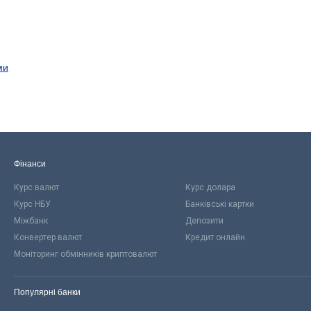
ми
Фінанси
Курс валют
Курс долара
Курс НБУ
Банківські картки
Міжбанк
Депозити
Конвертер валют
Кредит онлайн
Моніторинг обмінників криптовалют
Популярні банки