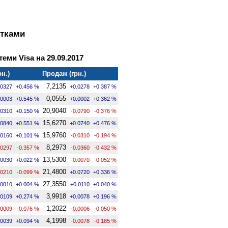
ртками
теми Visa на 29.09.2017
рн.)
Продаж (грн.)
7,2135
.0327
+0.456 %
+0.0278
+0.387 %
0,0555
.0003
+0.545 %
+0.0002
+0.362 %
20,9040
.0310
+0.150 %
-0.0790
-0.376 %
15,6270
.0840
+0.551 %
+0.0740
+0.476 %
15,9760
.0160
+0.101 %
-0.0310
-0.194 %
8,2973
.0297
-0.357 %
-0.0360
-0.432 %
13,5300
.0030
+0.022 %
-0.0070
-0.052 %
21,4800
.0210
-0.099 %
+0.0720
+0.336 %
27,3550
.0010
+0.004 %
+0.0110
+0.040 %
3,9918
.0109
+0.274 %
+0.0078
+0.196 %
1,2022
.0009
-0.076 %
-0.0006
-0.050 %
4,1998
.0039
+0.094 %
-0.0078
-0.185 %