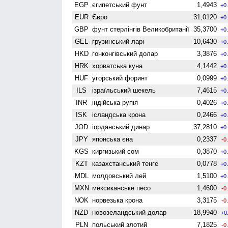
EGP
єгипетський фунт
1,4943
+0
EUR
Євро
31,0120
+0
GBP
фунт стерлінгів Велико­британії
35,3700
+0
GEL
грузинський ларі
10,6430
+0
HKD
гонконгівський долар
3,3876
+0
HRK
хорватська куна
4,1442
+0
HUF
угорський форинт
0,0999
+0
ILS
ізраїльський шекель
7,4615
+0
INR
індійська рупія
0,4026
+0
ISK
ісландська крона
0,2466
+0
JOD
іорданський динар
37,2810
+0
JPY
японська єна
0,2337
-0
KGS
киргизький сом
0,3870
+0
KZT
казахстанський тенге
0,0778
+0
MDL
молдовський лей
1,5100
+0
MXN
мексиканське песо
1,4600
-0
NOK
норвезька крона
3,3175
-0
NZD
ново­зеландський долар
18,9940
+0
PLN
польський злотий
7,1825
-0