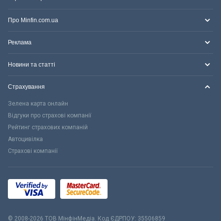
Про Minfin.com.ua
Реклама
Новини та статті
Страхування
Зелена карта онлайн
Відгуки про страхові компанії
Рейтинг страхових компаній
Автоцивілка
Страхові компанії
© 2008-2026 ТОВ МiнфiнМедiа. Код ЄДРПОУ: 35506859