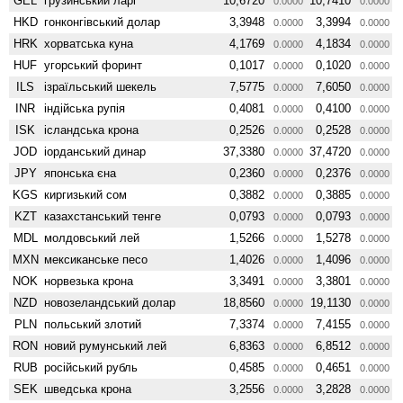
GEL
грузинський ларі
10,6720
10,7410
0.0000
0.0000
HKD
гонконгівський долар
3,3948
3,3994
0.0000
0.0000
HRK
хорватська куна
4,1769
4,1834
0.0000
0.0000
HUF
угорський форинт
0,1017
0,1020
0.0000
0.0000
ILS
ізраїльський шекель
7,5775
7,6050
0.0000
0.0000
INR
індійська рупія
0,4081
0,4100
0.0000
0.0000
ISK
ісландська крона
0,2526
0,2528
0.0000
0.0000
JOD
іорданський динар
37,3380
37,4720
0.0000
0.0000
JPY
японська єна
0,2360
0,2376
0.0000
0.0000
KGS
киргизький сом
0,3882
0,3885
0.0000
0.0000
KZT
казахстанський тенге
0,0793
0,0793
0.0000
0.0000
MDL
молдовський лей
1,5266
1,5278
0.0000
0.0000
MXN
мексиканське песо
1,4026
1,4096
0.0000
0.0000
NOK
норвезька крона
3,3491
3,3801
0.0000
0.0000
NZD
ново­зеландський долар
18,8560
19,1130
0.0000
0.0000
PLN
польський злотий
7,3374
7,4155
0.0000
0.0000
RON
новий румунський лей
6,8363
6,8512
0.0000
0.0000
RUB
російський рубль
0,4585
0,4651
0.0000
0.0000
SEK
шведська крона
3,2556
3,2828
0.0000
0.0000