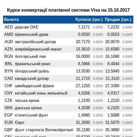
Курси конвертації платіжної системи Visa на 15.10.2017
Валюта
Купівля (грн.)
Продаж (грн.)
AED
дирхам ОАЕ
7,2171
7,2232
0.0000
0.0000
AMD
вiрменський драм
0,0550
0,0553
0.0000
0.0000
AUD
австралійський долар
20,7170
20,9570
0.0000
0.0000
AZN
азербайджанський манат
15,3610
15,6580
0.0000
0.0000
BGN
болгарський лев
16,0000
16,1090
0.0000
0.0000
BRL
бразильський реал
8,3966
8,4044
0.0000
0.0000
BYN
білоруський рубль
13,5530
13,5840
0.0000
0.0000
CAD
канадський долар
21,1710
21,3110
0.0000
0.0000
CHF
швейцарський франк
27,1250
27,3390
0.0000
0.0000
CNY
китайський юань женьмiньбi
4,0266
4,0317
0.0000
0.0000
CZK
чеська крона
1,2100
1,2210
0.0000
0.0000
DKK
данська крона
4,2038
4,2325
0.0000
0.0000
EGP
єгипетський фунт
1,4980
1,5088
0.0000
0.0000
EUR
Євро
31,2930
31,5070
0.0000
0.0000
GBP
фунт стерлінгів Велико­британії
35,1180
35,3880
0.0000
0.0000