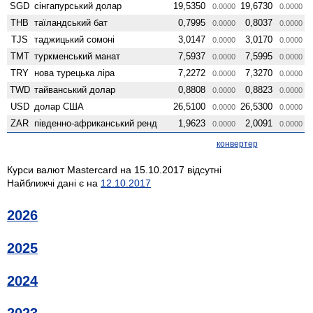
SGD
сінгапурський долар
19,5350
19,6730
0.0000
0.0000
THB
таїландський бат
0,7995
0,8037
0.0000
0.0000
TJS
таджицький сомоні
3,0147
3,0170
0.0000
0.0000
TMT
туркменський манат
7,5937
7,5995
0.0000
0.0000
TRY
нова турецька ліра
7,2272
7,3270
0.0000
0.0000
TWD
тайванський долар
0,8808
0,8823
0.0000
0.0000
USD
долар США
26,5100
26,5300
0.0000
0.0000
ZAR
південно-африканський ренд
1,9623
2,0091
0.0000
0.0000
конвертер
Курси валют Mastercard на 15.10.2017 відсутні
Найближчі дані є на
12.10.2017
2026
2025
2024