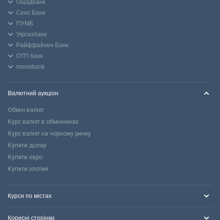
Ощадбанк
Сенс Банк
ПУМБ
Укргазбанк
Райффайзен Банк
ОТП банк
monobank
Валютний аукціон
Обмін валют
Курс валют в обмінниках
Курс валют на чорному ринку
Купити долар
Купити євро
Купити злотий
Курси по містах
Корисні сторінки