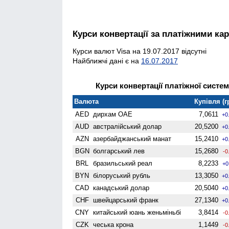
Курси конвертації за платіжними ка
Курси валют Visa на 19.07.2017 відсутні
Найближчі дані є на
16.07.2017
Курси конвертації платіжної систем
Валюта
Купівля (г
AED
дирхам ОАЕ
7,0611
+0
AUD
австралійський долар
20,5200
+0
AZN
азербайджанський манат
15,2410
+0
BGN
болгарський лев
15,2680
-0
BRL
бразильський реал
8,2233
+0
BYN
білоруський рубль
13,3050
+0
CAD
канадський долар
20,5040
+0
CHF
швейцарський франк
27,1340
+0
CNY
китайський юань женьмiньбi
3,8414
-0
CZK
чеська крона
1,1449
-0