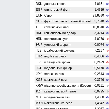
DKK
данська крона
4,0151
+0
EGP
єгипетський фунт
1,4519
+0
EUR
Євро
29,8590
+0
GBP
фунт стерлінгів Велико­британії
33,7510
+0
GEL
грузинський ларі
10,8510
+0
HKD
гонконгівський долар
3,3214
+0
HRK
хорватська куна
4,0270
-0
HUF
угорський форинт
0,0974
+0
ILS
ізраїльський шекель
7,2237
-0
INR
індійська рупія
0,4036
+0
ISK
ісландська крона
0,2429
-0
JOD
іорданський динар
36,5170
+0
JPY
японська єна
0,2313
+0
KGS
киргизький сом
0,3746
+0
KRW
піденно-корейська вона (Корея)
0,0231
0
KZT
казахстанський тенге
0,0795
0
MDL
молдовський лей
1,4350
+0
MXN
мексиканське песо
1,4842
+0
NOK
норвезька крона
3,2037
+0