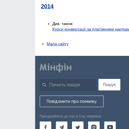
2014
Див. також:
Курси конвертації за платіжними картка
Мапа сайту
Пошук
Повідомити про помилку
Приєднуйтесь до нас в соц. мережах: