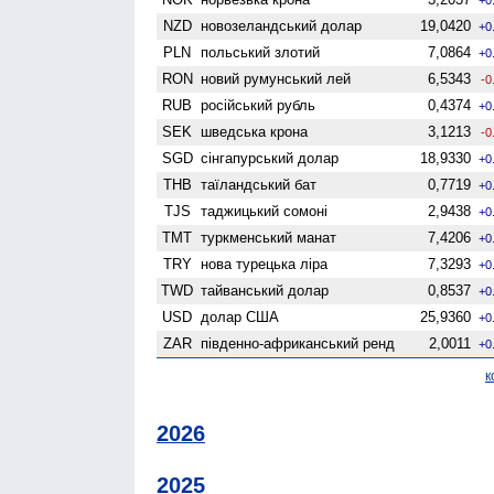
NZD
ново­зеландський долар
19,0420
+0
PLN
польський злотий
7,0864
+0
RON
новий румунський лей
6,5343
-0
RUB
російський рубль
0,4374
+0
SEK
шведська крона
3,1213
-0
SGD
сінгапурський долар
18,9330
+0
THB
таїландський бат
0,7719
+0
TJS
таджицький сомоні
2,9438
+0
TMT
туркменський манат
7,4206
+0
TRY
нова турецька ліра
7,3293
+0
TWD
тайванський долар
0,8537
+0
USD
долар США
25,9360
+0
ZAR
південно-африканський ренд
2,0011
+0
к
2026
2025