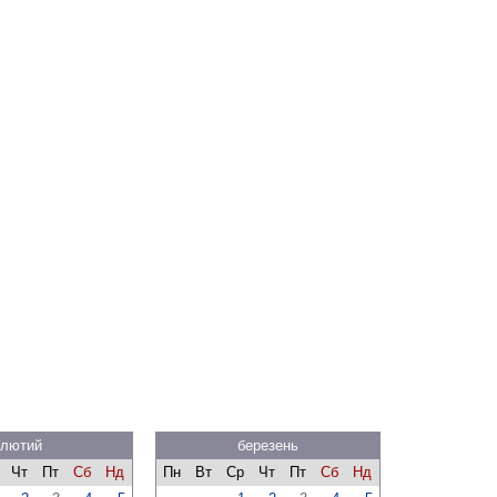
лютий
березень
Чт
Пт
Сб
Нд
Пн
Вт
Ср
Чт
Пт
Сб
Нд