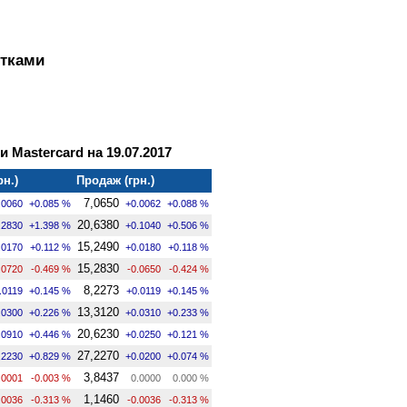
ртками
и Mastercard на 19.07.2017
рн.)
Продаж (грн.)
7,0650
.0060
+0.085 %
+0.0062
+0.088 %
20,6380
.2830
+1.398 %
+0.1040
+0.506 %
15,2490
.0170
+0.112 %
+0.0180
+0.118 %
15,2830
.0720
-0.469 %
-0.0650
-0.424 %
8,2273
.0119
+0.145 %
+0.0119
+0.145 %
13,3120
.0300
+0.226 %
+0.0310
+0.233 %
20,6230
.0910
+0.446 %
+0.0250
+0.121 %
27,2270
.2230
+0.829 %
+0.0200
+0.074 %
3,8437
.0001
-0.003 %
0.0000
0.000 %
1,1460
.0036
-0.313 %
-0.0036
-0.313 %