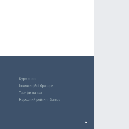
Курс євро
Інвестиційні брокери
Тарифи на газ
Народний рейтинг банків