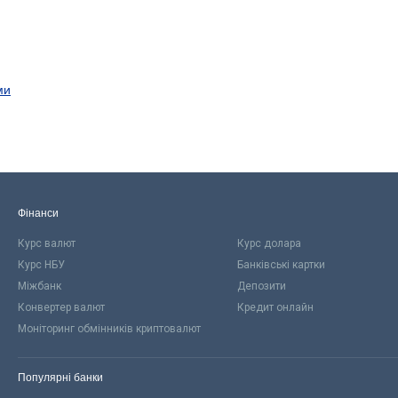
ми
Фінанси
Курс валют
Курс долара
Курс НБУ
Банківські картки
Міжбанк
Депозити
Конвертер валют
Кредит онлайн
Моніторинг обмінників криптовалют
Популярні банки