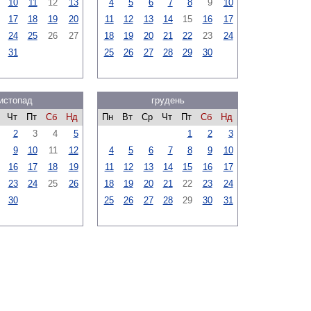
10
11
12
13
4
5
6
7
8
9
10
17
18
19
20
11
12
13
14
15
16
17
24
25
26
27
18
19
20
21
22
23
24
31
25
26
27
28
29
30
истопад
грудень
Чт
Пт
Сб
Нд
Пн
Вт
Ср
Чт
Пт
Сб
Нд
2
3
4
5
1
2
3
9
10
11
12
4
5
6
7
8
9
10
16
17
18
19
11
12
13
14
15
16
17
23
24
25
26
18
19
20
21
22
23
24
30
25
26
27
28
29
30
31