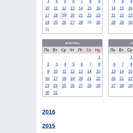
3
4
5
6
7
8
9
7
8
9
10
11
12
13
14
15
16
14
15
16
17
18
19
20
21
22
23
21
22
23
24
25
26
27
28
29
30
28
29
30
31
жовтень
л
Пн
Вт
Ср
Чт
Пт
Сб
Нд
Пн
Вт
Ср
1
1
2
3
4
5
6
7
8
6
7
8
9
10
11
12
13
14
15
13
14
15
16
17
18
19
20
21
22
20
21
22
23
24
25
26
27
28
29
27
28
29
30
31
2016
2015