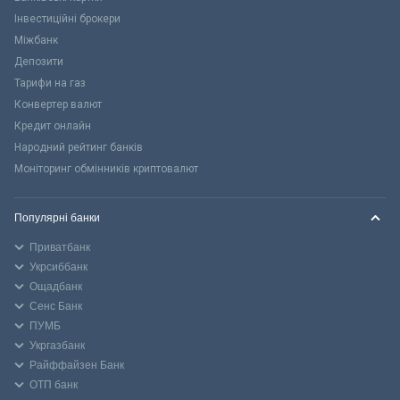
Інвестиційні брокери
Міжбанк
Депозити
Тарифи на газ
Конвертер валют
Кредит онлайн
Народний рейтинг банків
Моніторинг обмінників криптовалют
Популярні банки
Приватбанк
Укрсиббанк
Ощадбанк
Сенс Банк
ПУМБ
Укргазбанк
Райффайзен Банк
ОТП банк