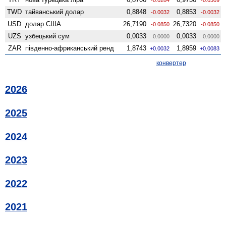
TWD
тайванський долар
0,8848
0,8853
-0.0032
-0.0032
USD
долар США
26,7190
26,7320
-0.0850
-0.0850
UZS
узбецький сум
0,0033
0,0033
0.0000
0.0000
ZAR
південно-африканський ренд
1,8743
1,8959
+0.0032
+0.0083
конвертер
2026
2025
2024
2023
2022
2021