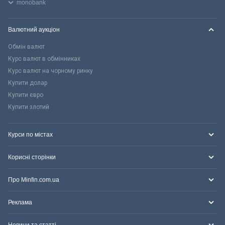
monobank
Валютний аукціон
Обмін валют
Курс валют в обмінниках
Курс валют на чорному ринку
Купити долар
Купити євро
Купити злотий
Курси по містах
Корисні сторінки
Про Minfin.com.ua
Реклама