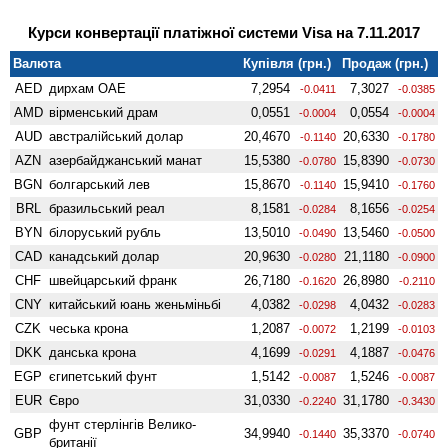
Курси конвертації платіжної системи Visa на 7.11.2017
Валюта
Купівля (грн.)
Продаж (грн.)
AED
дирхам ОАЕ
7,2954
7,3027
-0.0411
-0.0385
AMD
вiрменський драм
0,0551
0,0554
-0.0004
-0.0004
AUD
австралійський долар
20,4670
20,6330
-0.1140
-0.1780
AZN
азербайджанський манат
15,5380
15,8390
-0.0780
-0.0730
BGN
болгарський лев
15,8670
15,9410
-0.1140
-0.1760
BRL
бразильський реал
8,1581
8,1656
-0.0284
-0.0254
BYN
білоруський рубль
13,5010
13,5460
-0.0490
-0.0500
CAD
канадський долар
20,9630
21,1180
-0.0280
-0.0900
CHF
швейцарський франк
26,7180
26,8980
-0.1620
-0.2110
CNY
китайський юань женьмiньбi
4,0382
4,0432
-0.0298
-0.0283
CZK
чеська крона
1,2087
1,2199
-0.0072
-0.0103
DKK
данська крона
4,1699
4,1887
-0.0291
-0.0476
EGP
єгипетський фунт
1,5142
1,5246
-0.0087
-0.0087
EUR
Євро
31,0330
31,1780
-0.2240
-0.3430
фунт стерлінгів Велико­
GBP
34,9940
35,3370
-0.1440
-0.0740
британії