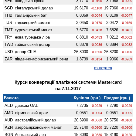
SEK
шведська крона
3,1710
3,1968
-0.0190
-0.0205
SGD
сінгапурський долар
19,6170
19,7060
-0.1180
-0.1430
THB
таїландський бат
0,8069
0,8109
-0.0044
-0.0047
TJS
таджицький сомоні
3,0450
3,0472
-0.0170
-0.0159
TMT
туркменський манат
7,6770
7,6826
-0.0428
-0.0401
TRY
нова турецька ліра
6,8810
7,0212
-0.0453
-0.0802
TWD
тайванський долар
0,8878
0,8894
-0.0036
-0.0032
USD
долар США
26,8000
26,8200
-0.1500
-0.1400
ZAR
південно-африканський ренд
1,8739
1,9066
-0.0134
-0.0269
конвертер
Курси конвертації платіжної системи Mastercard
на 7.11.2017
Валюта
Купівля (грн.)
Продаж (грн.)
AED
дирхам ОАЕ
7,2735
7,2790
-0.0229
-0.0229
AMD
вiрменський драм
0,0551
0,0551
-0.0004
-0.0005
AUD
австралійський долар
20,3900
20,5750
-0.0860
-0.0100
AZN
азербайджанський манат
15,7140
15,7220
-0.0500
-0.0500
BGN
болгарський лев
15,8090
15,8190
-0.0380
-0.0420