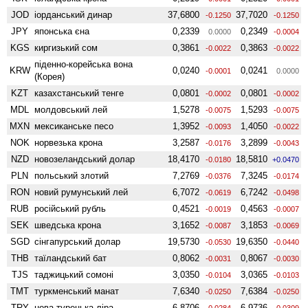
JOD
іорданський динар
37,6800
37,7020
-0.1250
-0.1250
JPY
японська єна
0,2339
0,2349
0.0000
-0.0004
KGS
киргизький сом
0,3861
0,3863
-0.0022
-0.0022
піденно-корейська вона
KRW
0,0240
0,0241
-0.0001
0.0000
(Корея)
KZT
казахстанський тенге
0,0801
0,0801
-0.0002
-0.0002
MDL
молдовський лей
1,5278
1,5293
-0.0075
-0.0075
MXN
мексиканське песо
1,3952
1,4050
-0.0093
-0.0022
NOK
норвезька крона
3,2587
3,2899
-0.0176
-0.0043
NZD
ново­зеландський долар
18,4170
18,5810
-0.0180
+0.0470
PLN
польський злотий
7,2769
7,3245
-0.0376
-0.0174
RON
новий румунський лей
6,7072
6,7242
-0.0619
-0.0498
RUB
російський рубль
0,4521
0,4563
-0.0019
-0.0007
SEK
шведська крона
3,1652
3,1853
-0.0087
-0.0069
SGD
сінгапурський долар
19,5730
19,6350
-0.0530
-0.0440
THB
таїландський бат
0,8062
0,8067
-0.0031
-0.0030
TJS
таджицький сомоні
3,0350
3,0365
-0.0104
-0.0103
TMT
туркменський манат
7,6340
7,6384
-0.0250
-0.0250
TRY
нова турецька ліра
6,8706
6,9736
-0.0284
-0.0309