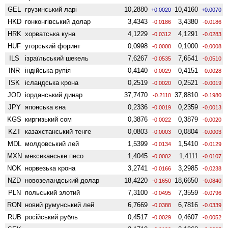
GEL
грузинський ларі
10,2880
10,4160
+0.0020
+0.0070
HKD
гонконгівський долар
3,4343
3,4380
-0.0186
-0.0186
HRK
хорватська куна
4,1229
4,1291
-0.0312
-0.0283
HUF
угорський форинт
0,0998
0,1000
-0.0008
-0.0008
ILS
ізраїльський шекель
7,6267
7,6541
-0.0535
-0.0510
INR
індійська рупія
0,4140
0,4151
-0.0029
-0.0028
ISK
ісландська крона
0,2519
0,2521
-0.0020
-0.0019
JOD
іорданський динар
37,7470
37,8810
-0.2110
-0.1980
JPY
японська єна
0,2336
0,2359
-0.0019
-0.0013
KGS
киргизький сом
0,3876
0,3879
-0.0022
-0.0020
KZT
казахстанський тенге
0,0803
0,0804
-0.0003
-0.0003
MDL
молдовський лей
1,5399
1,5410
-0.0134
-0.0129
MXN
мексиканське песо
1,4045
1,4111
-0.0002
-0.0107
NOK
норвезька крона
3,2741
3,2985
-0.0166
-0.0238
NZD
ново­зеландський долар
18,4220
18,6650
-0.1650
-0.0840
PLN
польський злотий
7,3100
7,3559
-0.0495
-0.0796
RON
новий румунський лей
6,7669
6,7816
-0.0388
-0.0339
RUB
російський рубль
0,4517
0,4607
-0.0029
-0.0052