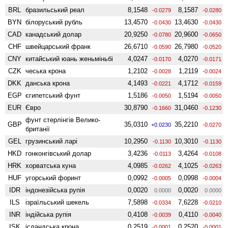
BRL
бразильський реал
8,1548
8,1587
-0.0279
-0.0280
BYN
білоруський рубль
13,4570
13,4630
-0.0430
-0.0430
CAD
канадський долар
20,9250
20,9600
-0.0780
-0.0650
CHF
швейцарський франк
26,6710
26,7980
-0.0590
-0.0520
CNY
китайський юань женьмiньбi
4,0247
4,0270
-0.0170
-0.0171
CZK
чеська крона
1,2102
1,2119
-0.0028
-0.0024
DKK
данська крона
4,1493
4,1712
-0.0221
-0.0159
EGP
єгипетський фунт
1,5186
1,5194
-0.0050
-0.0050
EUR
Євро
30,8790
31,0460
-0.1660
-0.1230
фунт стерлінгів Велико­
GBP
35,0310
35,2210
+0.0230
-0.0270
британії
GEL
грузинський ларі
10,2950
10,3010
-0.1130
-0.1130
HKD
гонконгівський долар
3,4236
3,4264
-0.0113
-0.0108
HRK
хорватська куна
4,0985
4,1025
-0.0262
-0.0263
HUF
угорський форинт
0,0992
0,0998
-0.0005
-0.0004
IDR
індонезійська рупія
0,0020
0,0020
0.0000
0.0000
ILS
ізраїльський шекель
7,5898
7,6228
-0.0334
-0.0210
INR
індійська рупія
0,4108
0,4110
-0.0039
-0.0040
ISK
ісландська крона
0,2519
0,2520
-0.0001
-0.0001