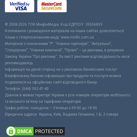
© 2008-2026 ТОВ МiнфiнМедiа. Код ЄДРПОУ: 35506859
Копіювання і розміщення матеріалів на інших сайтах дозволяється
тільки з гіперпосиланням виду: www.minfin.com.ua
Матеріали з позначками "Р", "Новини партнерів", "Актуально",
"Спецпроект", "Новини компаній", "Промо" – це реклама, в розумінні
Закону України "Про рекламу". За зміст реклами відповідальність несе
рекламодавець.
Інформація на даній сторінці не є рекламою банківських послуг.
Верифіковану банком інформацію про продукти та послуги можна
подивитися на офіційному сайті відповідного банку.
Телефон: (044) 392-47-40
Дзвінок в межах території України з усіх номерів операторів мобільного
та міського зв’язку за тарифами операторів
Графік роботи: понеділок – п’ятниця з 09:00 до 18:00
Юридична адреса: Україна, Київ, Вадима Гетьмана, 1-Б, 3 поверх