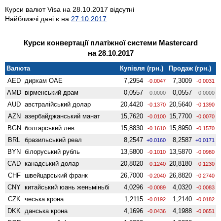
Курси валют Visa на 28.10.2017 відсутні
Найближчі дані є на
27.10.2017
Курси конвертації платіжної системи Mastercard
на 28.10.2017
Валюта
Купівля (грн.)
Продаж (грн.)
AED
дирхам ОАЕ
7,2954
7,3009
-0.0047
-0.0031
AMD
вiрменський драм
0,0557
0,0557
0.0000
0.0000
AUD
австралійський долар
20,4420
20,5640
-0.1370
-0.1390
AZN
азербайджанський манат
15,7620
15,7700
-0.0100
-0.0070
BGN
болгарський лев
15,8830
15,8950
-0.1610
-0.1570
BRL
бразильський реал
8,2547
8,2587
+0.0160
+0.0171
BYN
білоруський рубль
13,5800
13,5870
-0.1010
-0.0980
CAD
канадський долар
20,8020
20,8180
-0.1240
-0.1230
CHF
швейцарський франк
26,7000
26,8820
-0.2040
-0.2740
CNY
китайський юань женьмiньбi
4,0296
4,0320
-0.0089
-0.0083
CZK
чеська крона
1,2115
1,2140
-0.0192
-0.0182
DKK
данська крона
4,1696
4,1988
-0.0436
-0.0651