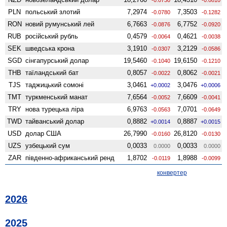
PLN
польський злотий
7,2974
7,3503
-0.0780
-0.1282
RON
новий румунський лей
6,7663
6,7752
-0.0876
-0.0920
RUB
російський рубль
0,4579
0,4621
-0.0064
-0.0038
SEK
шведська крона
3,1910
3,2129
-0.0307
-0.0586
SGD
сінгапурський долар
19,5460
19,6150
-0.1040
-0.1210
THB
таїландський бат
0,8057
0,8062
-0.0022
-0.0021
TJS
таджицький сомоні
3,0461
3,0476
+0.0002
+0.0006
TMT
туркменський манат
7,6564
7,6609
-0.0052
-0.0041
TRY
нова турецька ліра
6,9763
7,0701
-0.0563
-0.0649
TWD
тайванський долар
0,8882
0,8887
+0.0014
+0.0015
USD
долар США
26,7990
26,8120
-0.0160
-0.0130
UZS
узбецький сум
0,0033
0,0033
0.0000
0.0000
ZAR
південно-африканський ренд
1,8702
1,8988
-0.0119
-0.0099
конвертер
2026
2025