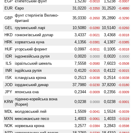
EGP
єгипетський фунт
1,5230
1,5238
-0.0010
-0.0007
EUR
Євро
31,0220
31,2520
-0.3350
-0.4880
фунт стерлінгів Велико­
GBP
35,0330
35,2890
-0.2650
-0.3290
британії
GEL
грузинський ларі
10,5080
10,5140
-0.0280
-0.0260
HKD
гонконгівський долар
3,4337
3,4368
-0.0021
-0.0018
HRK
хорватська куна
4,1356
4,1387
-0.0381
-0.0385
HUF
угорський форинт
0,0997
0,1005
-0.0011
-0.0018
IDR
індонезійська рупія
0,0020
0,0020
0.0000
0.0000
ILS
ізраїльський шекель
7,5558
7,6023
-0.0580
-0.0508
INR
індійська рупія
0,4120
0,4122
-0.0015
-0.0015
ISK
ісландська крона
0,2513
0,2514
-0.0038
-0.0038
JOD
іорданський динар
37,7980
37,8200
-0.0230
-0.0180
JPY
японська єна
0,2344
0,2356
-0.0009
-0.0009
піденно-корейська вона
KRW
0,0238
0,0238
0.0000
-0.0001
(Корея)
MDL
молдовський лей
1,5509
1,5524
-0.0041
-0.0039
MXN
мексиканське песо
1,4003
1,4033
-0.0061
-0.0119
NOK
норвезька крона
3,2577
3,2843
-0.0384
-0.0598
NZD
ново­зеландський долар
18,2760
18,4310
-0.0730
-0.0810