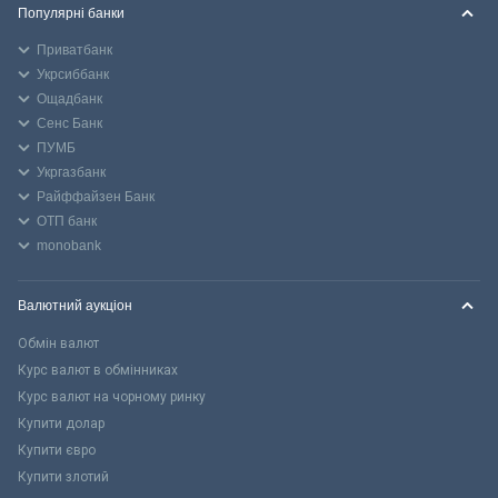
Популярні банки
Приватбанк
Укрсиббанк
Ощадбанк
Сенс Банк
ПУМБ
Укргазбанк
Райффайзен Банк
ОТП банк
monobank
Валютний аукціон
Обмін валют
Курс валют в обмінниках
Курс валют на чорному ринку
Купити долар
Купити євро
Купити злотий