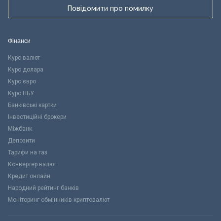
Повідомити про помилку
Фінанси
Курс валют
Курс долара
Курс євро
Курс НБУ
Банківські картки
Інвестиційні брокери
Міжбанк
Депозити
Тарифи на газ
Конвертер валют
Кредит онлайн
Народний рейтинг банків
Моніторинг обмінників криптовалют