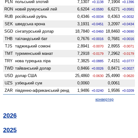
PLN
польський злотий
7,1307
7,1904
+0.1138
+0.1396
RON
новий румунський лей
6,6204
6,6271
+0.0580
+0.0581
RUB
російський рубль
0,4346
0,4363
+0.0034
+0.0032
SEK
шведська крона
3,1931
3,2097
+0.0451
+0.0434
SGD
сінгапурський долар
18,7840
18,8460
+0.0460
+0.0690
THB
таїландський бат
0,7676
0,7681
+0.0016
+0.0016
TJS
таджицький сомоні
2,8941
2,8955
-0.0070
-0.0071
TMT
туркменський манат
7,2918
7,2962
-0.0179
-0.0179
TRY
нова турецька ліра
7,3825
7,4151
+0.0885
+0.0777
TWD
тайванський долар
0,8466
0,8471
+0.0026
+0.0027
USD
долар США
25,4860
25,4990
-0.0630
-0.0620
UZS
узбецький сум
0,0060
0,0061
ZAR
південно-африканський ренд
1,9486
1,9586
+0.0240
+0.0209
конвертер
2026
2025