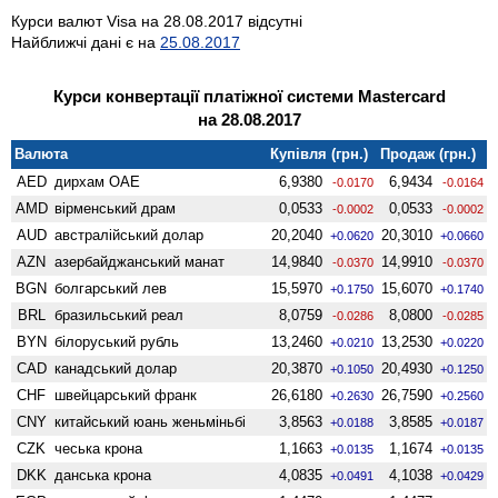
Курси валют Visa на 28.08.2017 відсутні
Найближчі дані є на
25.08.2017
Курси конвертації платіжної системи Mastercard
на 28.08.2017
Валюта
Купівля (грн.)
Продаж (грн.)
AED
дирхам ОАЕ
6,9380
6,9434
-0.0170
-0.0164
AMD
вiрменський драм
0,0533
0,0533
-0.0002
-0.0002
AUD
австралійський долар
20,2040
20,3010
+0.0620
+0.0660
AZN
азербайджанський манат
14,9840
14,9910
-0.0370
-0.0370
BGN
болгарський лев
15,5970
15,6070
+0.1750
+0.1740
BRL
бразильський реал
8,0759
8,0800
-0.0286
-0.0285
BYN
білоруський рубль
13,2460
13,2530
+0.0210
+0.0220
CAD
канадський долар
20,3870
20,4930
+0.1050
+0.1250
CHF
швейцарський франк
26,6180
26,7590
+0.2630
+0.2560
CNY
китайський юань женьмiньбi
3,8563
3,8585
+0.0188
+0.0187
CZK
чеська крона
1,1663
1,1674
+0.0135
+0.0135
DKK
данська крона
4,0835
4,1038
+0.0491
+0.0429