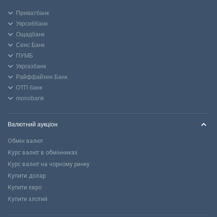
Приватбанк
Укрсиббанк
Ощадбанк
Сенс Банк
ПУМБ
Укргазбанк
Райффайзен Банк
ОТП банк
monobank
Валютний аукціон
Обмін валют
Курс валют в обмінниках
Курс валют на чорному ринку
Купити долар
Купити євро
Купити злотий