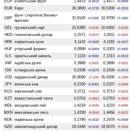
EGP
єгипетський фунт
1,4470
1,4477
+0.0010
+0.0009
EUR
Євро
30,3800
30,5300
+0.3720
+0.3250
фунт стерлінгів Велико­
GBP
32,8140
32,9700
+0.1560
+0.1680
британії
GEL
грузинський ларі
10,6380
10,6450
-0.0240
-0.0230
HKD
гонконгівський долар
3,2571
3,2611
-0.0072
-0.0054
HRK
хорватська куна
4,1142
4,1182
+0.0428
+0.0427
HUF
угорський форинт
0,0999
0,1003
+0.0009
+0.0005
ILS
ізраїльський шекель
7,1133
7,1313
+0.0582
+0.0510
INR
індійська рупія
0,3988
0,3990
-0.0001
-0.0001
ISK
ісландська крона
0,2438
0,2439
+0.0075
+0.0075
JOD
іорданський динар
35,9090
35,9300
-0.1260
-0.1260
JPY
японська єна
0,2330
0,2337
+0.0001
-0.0006
KGS
киргизький сом
0,3711
0,3713
-0.0010
-0.0010
KZT
казахстанський тенге
0,0763
0,0763
-0.0002
-0.0003
MDL
молдовський лей
1,4219
1,4233
-0.0035
-0.0035
MXN
мексиканське песо
1,4330
1,4456
-0.0093
-0.0022
NOK
норвезька крона
3,2790
3,2978
+0.0520
+0.0509
NZD
ново­зеландський долар
18,4340
18,5070
+0.0150
-0.1030