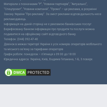
Матеріали з позначками "Р", "Новини партнерів", "Актуально",
"Спецпроект", "Новини компаній", "Промо" – це реклама, в розумінні
Закону України "Про рекламу". За зміст реклами відповідальність несе
рекламодавець.
Інформація на даній сторінці не є рекламою банківських послуг.
Верифіковану банком інформацію про продукти та послуги можна
подивитися на офіційному сайті відповідного банку.
Телефон: (044) 392-47-40
Дзвінок в межах території України з усіх номерів операторів мобільного
та міського зв’язку за тарифами операторів
Графік роботи: понеділок – п’ятниця з 09:00 до 18:00
Юридична адреса: Україна, Київ, Вадима Гетьмана, 1-Б, 3 поверх