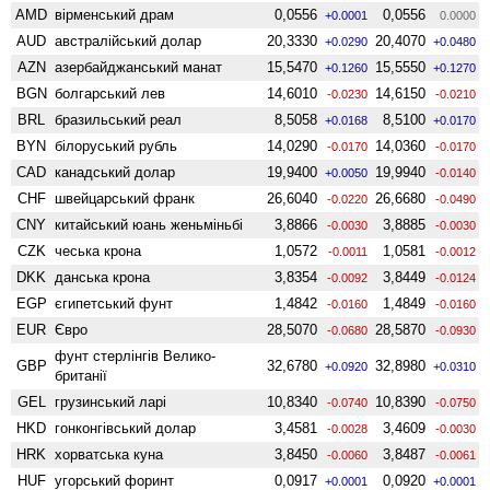
AMD
вiрменський драм
0,0556
0,0556
+0.0001
0.0000
AUD
австралійський долар
20,3330
20,4070
+0.0290
+0.0480
AZN
азербайджанський манат
15,5470
15,5550
+0.1260
+0.1270
BGN
болгарський лев
14,6010
14,6150
-0.0230
-0.0210
BRL
бразильський реал
8,5058
8,5100
+0.0168
+0.0170
BYN
білоруський рубль
14,0290
14,0360
-0.0170
-0.0170
CAD
канадський долар
19,9400
19,9940
+0.0050
-0.0140
CHF
швейцарський франк
26,6040
26,6680
-0.0220
-0.0490
CNY
китайський юань женьмiньбi
3,8866
3,8885
-0.0030
-0.0030
CZK
чеська крона
1,0572
1,0581
-0.0011
-0.0012
DKK
данська крона
3,8354
3,8449
-0.0092
-0.0124
EGP
єгипетський фунт
1,4842
1,4849
-0.0160
-0.0160
EUR
Євро
28,5070
28,5870
-0.0680
-0.0930
фунт стерлінгів Велико­
GBP
32,6780
32,8980
+0.0920
+0.0310
британії
GEL
грузинський ларі
10,8340
10,8390
-0.0740
-0.0750
HKD
гонконгівський долар
3,4581
3,4609
-0.0028
-0.0030
HRK
хорватська куна
3,8450
3,8487
-0.0060
-0.0061
HUF
угорський форинт
0,0917
0,0920
+0.0001
+0.0001