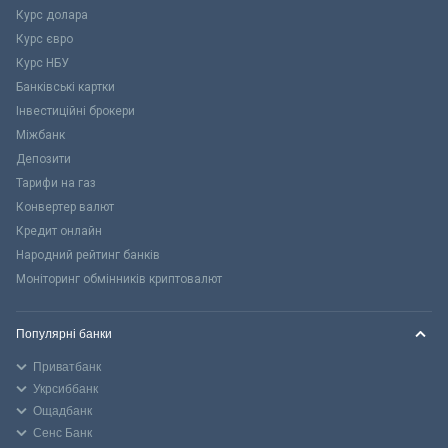
Курс долара
Курс євро
Курс НБУ
Банківські картки
Інвестиційні брокери
Міжбанк
Депозити
Тарифи на газ
Конвертер валют
Кредит онлайн
Народний рейтинг банків
Моніторинг обмінників криптовалют
Популярні банки
Приватбанк
Укрсиббанк
Ощадбанк
Сенс Банк