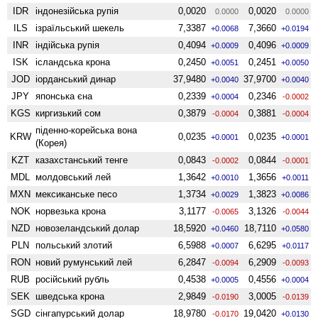
IDR
індонезійська рупія
0,0020
0,0020
0.0000
0.0000
ILS
ізраїльський шекель
7,3387
7,3660
+0.0068
+0.0194
INR
індійська рупія
0,4094
0,4096
+0.0009
+0.0009
ISK
ісландська крона
0,2450
0,2451
+0.0051
+0.0050
JOD
іорданський динар
37,9480
37,9700
+0.0040
+0.0040
JPY
японська єна
0,2339
0,2346
+0.0004
-0.0002
KGS
киргизький сом
0,3879
0,3881
-0.0004
-0.0004
піденно-корейська вона
KRW
0,0235
0,0235
+0.0001
+0.0001
(Корея)
KZT
казахстанський тенге
0,0843
0,0844
-0.0002
-0.0001
MDL
молдовський лей
1,3642
1,3656
+0.0010
+0.0011
MXN
мексиканське песо
1,3734
1,3823
+0.0029
+0.0086
NOK
норвезька крона
3,1177
3,1326
-0.0065
-0.0044
NZD
ново­зеландський долар
18,5920
18,7110
+0.0460
+0.0580
PLN
польський злотий
6,5988
6,6295
+0.0007
+0.0117
RON
новий румунський лей
6,2847
6,2909
-0.0094
-0.0093
RUB
російський рубль
0,4538
0,4556
+0.0005
+0.0004
SEK
шведська крона
2,9849
3,0005
-0.0190
-0.0139
SGD
сінгапурський долар
18,9780
19,0420
-0.0170
+0.0130