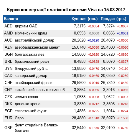
Курси конвертації платіжної системи Visa на 15.03.2017
Валюта
Купівля (грн.)
Продаж (грн.)
AED
дирхам ОАЕ
7,3175
7,3274
-0.0054
-0.0057
AMD
вiрменський драм
0,0553
0,0556
0.0000
+0.0001
AUD
австралійський долар
20,2620
20,4070
+0.0120
-0.0500
AZN
азербайджанський манат
15,0740
15,4500
-0.0030
-0.0030
BGN
болгарський лев
14,5660
14,6720
-0.0820
-0.0820
BRL
бразильський реал
8,4958
8,5070
-0.0328
-0.0327
BYN
білоруський рубль
13,9850
14,0740
-0.0470
-0.0110
CAD
канадський долар
19,9150
20,0250
-0.0460
-0.0280
CHF
швейцарський франк
26,5800
26,7340
-0.0010
-0.0460
CNY
китайський юань женьмiньбi
3,8854
3,8916
-0.0065
-0.0066
CZK
чеська крона
1,0538
1,0622
-0.0058
-0.0057
DKK
данська крона
3,8330
3,8598
-0.0212
-0.0218
EGP
єгипетський фунт
1,4886
1,5014
-0.0225
-0.0224
EUR
Євро
28,4880
28,6970
-0.1610
-0.1580
фунт стерлінгів Велико­
GBP
32,5440
32,9190
-0.1370
-0.0780
британії