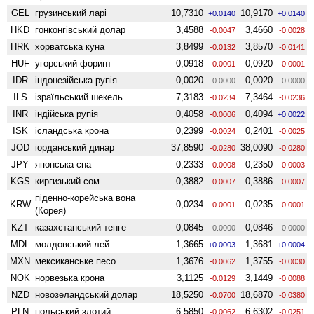
GEL
грузинський ларі
10,7310
10,9170
+0.0140
+0.0140
HKD
гонконгівський долар
3,4588
3,4660
-0.0047
-0.0028
HRK
хорватська куна
3,8499
3,8570
-0.0132
-0.0141
HUF
угорський форинт
0,0918
0,0920
-0.0001
-0.0001
IDR
індонезійська рупія
0,0020
0,0020
0.0000
0.0000
ILS
ізраїльський шекель
7,3183
7,3464
-0.0234
-0.0236
INR
індійська рупія
0,4058
0,4094
-0.0006
+0.0022
ISK
ісландська крона
0,2399
0,2401
-0.0024
-0.0025
JOD
іорданський динар
37,8590
38,0090
-0.0280
-0.0280
JPY
японська єна
0,2333
0,2350
-0.0008
-0.0003
KGS
киргизький сом
0,3882
0,3886
-0.0007
-0.0007
піденно-корейська вона
KRW
0,0234
0,0235
-0.0001
-0.0001
(Корея)
KZT
казахстанський тенге
0,0845
0,0846
0.0000
0.0000
MDL
молдовський лей
1,3665
1,3681
+0.0003
+0.0004
MXN
мексиканське песо
1,3676
1,3755
-0.0062
-0.0030
NOK
норвезька крона
3,1125
3,1449
-0.0129
-0.0088
NZD
ново­зеландський долар
18,5250
18,6870
-0.0700
-0.0380
PLN
польський злотий
6,5850
6,6302
-0.0062
-0.0251