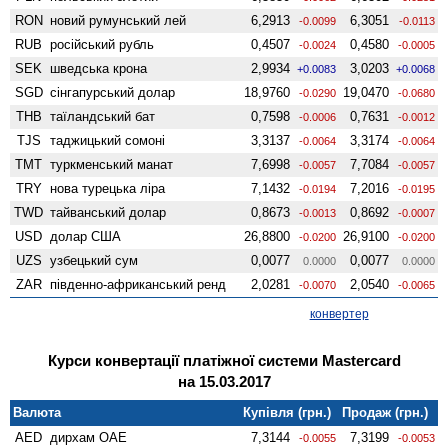
RON
новий румунський лей
6,2913
6,3051
-0.0099
-0.0113
RUB
російський рубль
0,4507
0,4580
-0.0024
-0.0005
SEK
шведська крона
2,9934
3,0203
+0.0083
+0.0068
SGD
сінгапурський долар
18,9760
19,0470
-0.0290
-0.0680
THB
таїландський бат
0,7598
0,7631
-0.0006
-0.0012
TJS
таджицький сомоні
3,3137
3,3174
-0.0064
-0.0064
TMT
туркменський манат
7,6998
7,7084
-0.0057
-0.0057
TRY
нова турецька ліра
7,1432
7,2016
-0.0194
-0.0195
TWD
тайванський долар
0,8673
0,8692
-0.0013
-0.0007
USD
долар США
26,8800
26,9100
-0.0200
-0.0200
UZS
узбецький сум
0,0077
0,0077
0.0000
0.0000
ZAR
південно-африканський ренд
2,0281
2,0540
-0.0070
-0.0065
конвертер
Курси конвертації платіжної системи Mastercard
на 15.03.2017
Валюта
Купівля (грн.)
Продаж (грн.)
AED
дирхам ОАЕ
7,3144
7,3199
-0.0055
-0.0053