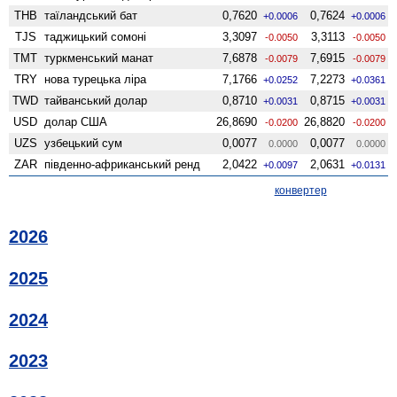
THB
таїландський бат
0,7620
0,7624
+0.0006
+0.0006
TJS
таджицький сомоні
3,3097
3,3113
-0.0050
-0.0050
TMT
туркменський манат
7,6878
7,6915
-0.0079
-0.0079
TRY
нова турецька ліра
7,1766
7,2273
+0.0252
+0.0361
TWD
тайванський долар
0,8710
0,8715
+0.0031
+0.0031
USD
долар США
26,8690
26,8820
-0.0200
-0.0200
UZS
узбецький сум
0,0077
0,0077
0.0000
0.0000
ZAR
південно-африканський ренд
2,0422
2,0631
+0.0097
+0.0131
конвертер
2026
2025
2024
2023