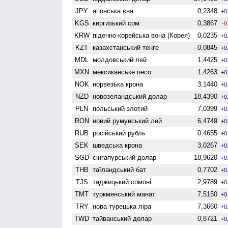
JPY
японська єна
0,2348
+0
KGS
киргизький сом
0,3867
-0
KRW
піденно-корейська вона (Корея)
0,0235
+0
KZT
казахстанський тенге
0,0845
+0
MDL
молдовський лей
1,4425
+0
MXN
мексиканське песо
1,4263
+0
NOK
норвезька крона
3,1440
+0
NZD
ново­зеландський долар
18,4390
+0
PLN
польський злотий
7,0399
+0
RON
новий румунський лей
6,4749
+0
RUB
російський рубль
0,4655
+0
SEK
шведська крона
3,0267
+0
SGD
сінгапурський долар
18,9620
+0
THB
таїландський бат
0,7702
+0
TJS
таджицький сомоні
2,9789
+0
TMT
туркменський манат
7,5150
+0
TRY
нова турецька ліра
7,3660
+0
TWD
тайванський долар
0,8721
+0