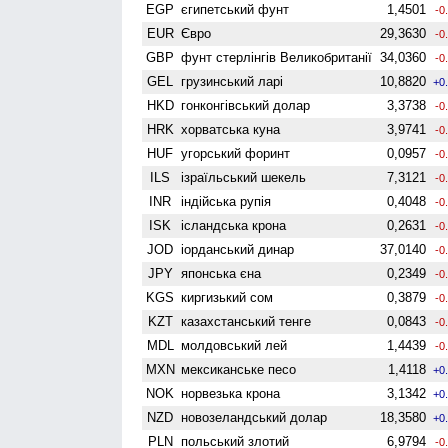
EGP
єгипетський фунт
1,4501
-0
EUR
Євро
29,3630
-0
GBP
фунт стерлінгів Велико­британії
34,0360
-0
GEL
грузинський ларі
10,8820
+0
HKD
гонконгівський долар
3,3738
-0
HRK
хорватська куна
3,9741
-0
HUF
угорський форинт
0,0957
-0
ILS
ізраїльський шекель
7,3121
-0
INR
індійська рупія
0,4048
-0
ISK
ісландська крона
0,2631
-0
JOD
іорданський динар
37,0140
-0
JPY
японська єна
0,2349
-0
KGS
киргизький сом
0,3879
-0
KZT
казахстанський тенге
0,0843
-0
MDL
молдовський лей
1,4439
-0
MXN
мексиканське песо
1,4118
+0
NOK
норвезька крона
3,1342
+0
NZD
ново­зеландський долар
18,3580
+0
PLN
польський злотий
6,9794
-0