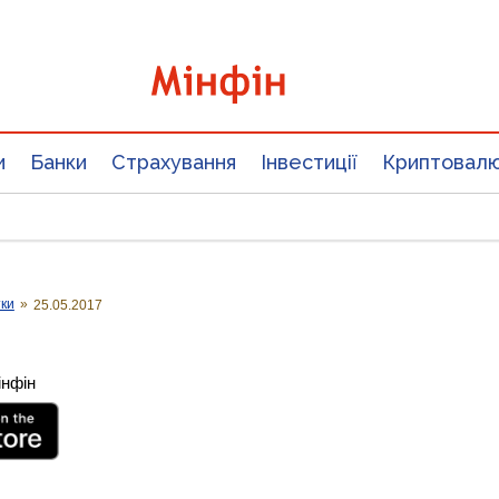
и
Банки
Страхування
Інвестиції
Криптовал
тки
»
25.05.2017
інфін