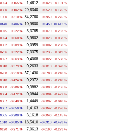
1,4612
.0024
-0.165 %
-0.0028
-0.191 %
29,6340
.0300
-0.102 %
-0.0520
-0.175 %
34,2780
.1060
-0.310 %
-0.0950
-0.276 %
10,9800
.0440
+0.406 %
+0.0450
+0.412 %
3,3785
.0075
-0.222 %
-0.0079
-0.233 %
3,9802
.0024
-0.060 %
-0.0023
-0.058 %
0,0959
.0002
-0.209 %
-0.0002
-0.208 %
7,3375
.0236
-0.322 %
-0.0235
-0.319 %
0,4068
.0027
-0.663 %
-0.0022
-0.538 %
0,2633
.0010
-0.379 %
-0.0010
-0.378 %
37,1430
.0780
-0.210 %
-0.0780
-0.210 %
0,2372
.0010
-0.424 %
-0.0005
-0.210 %
0,3882
.0008
-0.206 %
-0.0008
-0.206 %
0,0844
.0004
-0.472 %
-0.0004
-0.472 %
1,4449
.0007
-0.048 %
-0.0007
-0.048 %
1,4163
.0007
+0.050 %
-0.0042
-0.296 %
3,1618
.0065
+0.208 %
-0.0046
-0.145 %
18,5410
.1610
+0.885 %
+0.0910
+0.493 %
7,0613
.0190
-0.271 %
-0.0193
-0.273 %