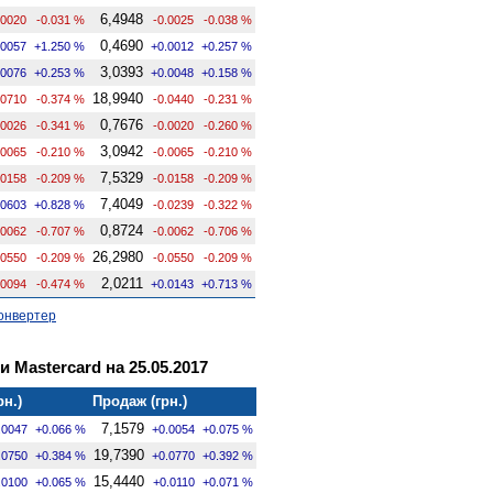
6,4948
.0020
-0.031 %
-0.0025
-0.038 %
0,4690
.0057
+1.250 %
+0.0012
+0.257 %
3,0393
.0076
+0.253 %
+0.0048
+0.158 %
18,9940
.0710
-0.374 %
-0.0440
-0.231 %
0,7676
.0026
-0.341 %
-0.0020
-0.260 %
3,0942
.0065
-0.210 %
-0.0065
-0.210 %
7,5329
.0158
-0.209 %
-0.0158
-0.209 %
7,4049
.0603
+0.828 %
-0.0239
-0.322 %
0,8724
.0062
-0.707 %
-0.0062
-0.706 %
26,2980
.0550
-0.209 %
-0.0550
-0.209 %
2,0211
.0094
-0.474 %
+0.0143
+0.713 %
онвертер
и Mastercard на 25.05.2017
рн.)
Продаж (грн.)
7,1579
.0047
+0.066 %
+0.0054
+0.075 %
19,7390
.0750
+0.384 %
+0.0770
+0.392 %
15,4440
.0100
+0.065 %
+0.0110
+0.071 %