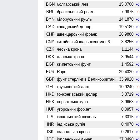
BGN
болгарський лев
15,0700
+0
BRL
бразильський реал
7,9875
-0
BYN
білоруський рубль
14,1870
+0
CAD
канадський долар
19,5180
+0
CHF
швейцарський франк
26,9880
+0
CNY
китайський юань женьмiньбi
3,8256
+0
CZK
чеська крона
1,1144
+0
DKK
данська крона
3,9544
+0
EGP
єгипетський фунт
1,4592
+0
EUR
Євро
29,4320
+0
GBP
фунт стерлінгів Велико­британії
33,9920
+0
GEL
грузинський ларі
10,9240
-0
HKD
гонконгівський долар
3,3719
+0
HRK
хорватська куна
3,9663
+0
HUF
угорський форинт
0,0957
+0
ILS
ізраїльський шекель
7,3315
+0
INR
індійська рупія
0,4070
+0
ISK
ісландська крона
0,2617
+0
JOD
іорданський динар
37,0490
+0