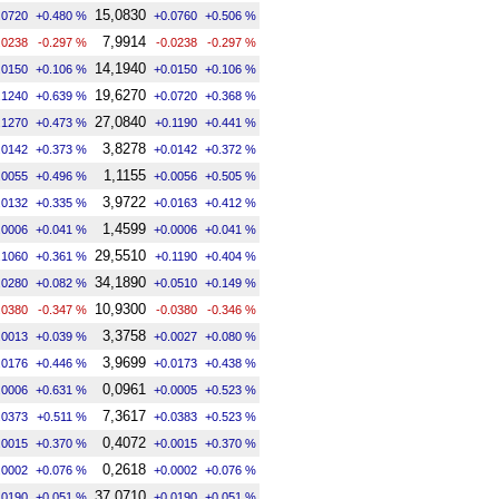
15,0830
.0720
+0.480 %
+0.0760
+0.506 %
7,9914
.0238
-0.297 %
-0.0238
-0.297 %
14,1940
.0150
+0.106 %
+0.0150
+0.106 %
19,6270
.1240
+0.639 %
+0.0720
+0.368 %
27,0840
.1270
+0.473 %
+0.1190
+0.441 %
3,8278
.0142
+0.373 %
+0.0142
+0.372 %
1,1155
.0055
+0.496 %
+0.0056
+0.505 %
3,9722
.0132
+0.335 %
+0.0163
+0.412 %
1,4599
.0006
+0.041 %
+0.0006
+0.041 %
29,5510
.1060
+0.361 %
+0.1190
+0.404 %
34,1890
.0280
+0.082 %
+0.0510
+0.149 %
10,9300
.0380
-0.347 %
-0.0380
-0.346 %
3,3758
.0013
+0.039 %
+0.0027
+0.080 %
3,9699
.0176
+0.446 %
+0.0173
+0.438 %
0,0961
.0006
+0.631 %
+0.0005
+0.523 %
7,3617
.0373
+0.511 %
+0.0383
+0.523 %
0,4072
.0015
+0.370 %
+0.0015
+0.370 %
0,2618
.0002
+0.076 %
+0.0002
+0.076 %
37,0710
.0190
+0.051 %
+0.0190
+0.051 %