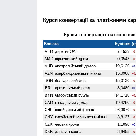
Курси конвертації за платіжними ка
Курси конвертації платіжної сис
Валюта
Купівля (г
AED
дирхам ОАЕ
7,1539
-0
AMD
вiрменський драм
0,0543
-0
AUD
австралійський долар
19,6120
+0
AZN
азербайджанський манат
15,0960
-0
BGN
болгарський лев
15,0130
-0
BRL
бразильський реал
8,0480
+0
BYN
білоруський рубль
14,1710
-0
CAD
канадський долар
19,4280
-0
CHF
швейцарський франк
26,9070
-0
CNY
китайський юань женьмiньбi
3,8137
-0
CZK
чеська крона
1,1090
+0
DKK
данська крона
3,9455
-0