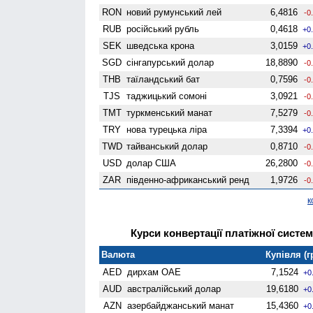
RON
новий румунський лей
6,4816
-0
RUB
російський рубль
0,4618
+0
SEK
шведська крона
3,0159
+0
SGD
сінгапурський долар
18,8890
-0
THB
таїландський бат
0,7596
-0
TJS
таджицький сомоні
3,0921
-0
TMT
туркменський манат
7,5279
-0
TRY
нова турецька ліра
7,3394
+0
TWD
тайванський долар
0,8710
-0
USD
долар США
26,2800
-0
ZAR
південно-африканський ренд
1,9726
-0
к
Курси конвертації платіжної систем
Валюта
Купівля (г
AED
дирхам ОАЕ
7,1524
+0
AUD
австралійський долар
19,6180
+0
AZN
азербайджанський манат
15,4360
+0