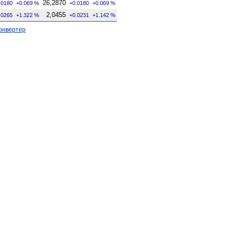
26,2870
.0180
+0.069 %
+0.0180
+0.069 %
2,0455
.0265
+1.322 %
+0.0231
+1.142 %
онвертер