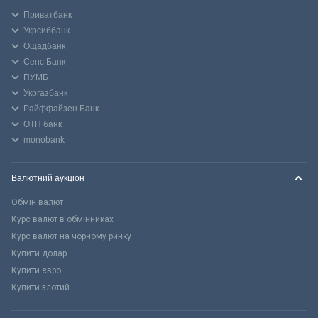
Приватбанк
Укрсиббанк
Ощадбанк
Сенс Банк
ПУМБ
Укргазбанк
Райффайзен Банк
ОТП банк
monobank
Валютний аукціон
Обмін валют
Курс валют в обмінниках
Курс валют на чорному ринку
Купити долар
Купити євро
Купити злотий