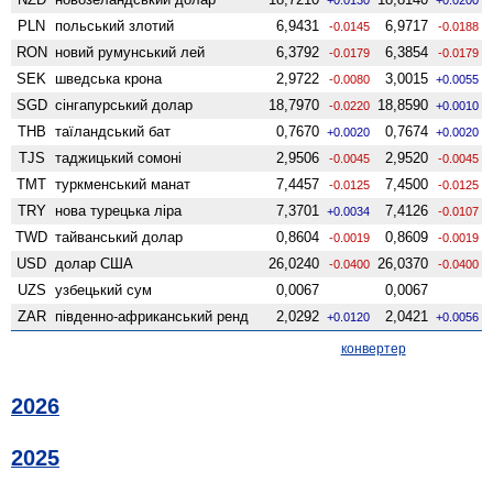
PLN
польський злотий
6,9431
6,9717
-0.0145
-0.0188
RON
новий румунський лей
6,3792
6,3854
-0.0179
-0.0179
SEK
шведська крона
2,9722
3,0015
-0.0080
+0.0055
SGD
сінгапурський долар
18,7970
18,8590
-0.0220
+0.0010
THB
таїландський бат
0,7670
0,7674
+0.0020
+0.0020
TJS
таджицький сомоні
2,9506
2,9520
-0.0045
-0.0045
TMT
туркменський манат
7,4457
7,4500
-0.0125
-0.0125
TRY
нова турецька ліра
7,3701
7,4126
+0.0034
-0.0107
TWD
тайванський долар
0,8604
0,8609
-0.0019
-0.0019
USD
долар США
26,0240
26,0370
-0.0400
-0.0400
UZS
узбецький сум
0,0067
0,0067
ZAR
південно-африканський ренд
2,0292
2,0421
+0.0120
+0.0056
конвертер
2026
2025