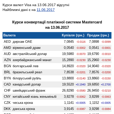
Курси валют Visa на 13.06.2017 відсутні
Найближчі дані є на
11.06.2017
Курси конвертації платіжної системи Mastercard
на 13.06.2017
Валюта
Купівля (грн.)
Продаж (грн.)
AED
дирхам ОАЕ
7,0845
7,0898
-0.0116
-0.0099
AMD
вiрменський драм
0,0540
0,0541
-0.0002
-0.0001
AUD
австралійський долар
19,5980
19,6790
-0.0070
-0.0010
AZN
азербайджанський манат
15,2890
15,2960
-0.0230
-0.0230
BGN
болгарський лев
14,8920
14,9040
-0.0320
-0.0320
BRL
бразильський реал
7,8538
7,8576
-0.0201
-0.0200
BYN
білоруський рубль
13,8800
13,8860
-0.0140
-0.0150
CAD
канадський долар
19,5520
19,6850
+0.1940
+0.2700
CHF
швейцарський франк
26,8290
26,9450
-0.0580
-0.0210
CNY
китайський юань женьмiньбi
3,8278
3,8299
-0.0062
-0.0063
CZK
чеська крона
1,1141
1,1152
+0.0005
+0.0005
DKK
данська крона
3,9145
3,9298
-0.0087
-0.0084