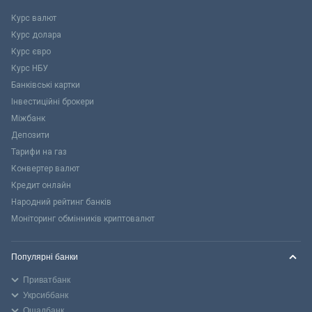
Курс валют
Курс долара
Курс євро
Курс НБУ
Банківські картки
Інвестиційні брокери
Міжбанк
Депозити
Тарифи на газ
Конвертер валют
Кредит онлайн
Народний рейтинг банків
Моніторинг обмінників криптовалют
Популярні банки
Приватбанк
Укрсиббанк
Ощадбанк