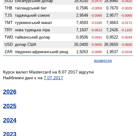
SGD
сінгапурський долар
18,8100
18,8980
-0.0470
-0.0420
THB
таїландський бат
0,7596
0,7670
-0.0059
-0.0029
TJS
таджицький сомоні
2,9549
2,9577
-0.0066
-0.0060
TMT
туркменський манат
7,4593
7,4663
-0.0185
-0.0172
TRY
нова турецька ліра
7,1507
7,2426
-0.0613
-0.1220
TWD
тайванський долар
0,8506
0,8522
-0.0041
-0.0034
USD
долар США
26,0400
26,0650
-0.0650
-0.0600
ZAR
південно-африканський ренд
1,9263
1,9537
-0.0095
-0.0318
конвертер
Курси валют Mastercard на 8.07.2017 відсутні
Найближчі дані є на
7.07.2017
2026
2025
2024
2023