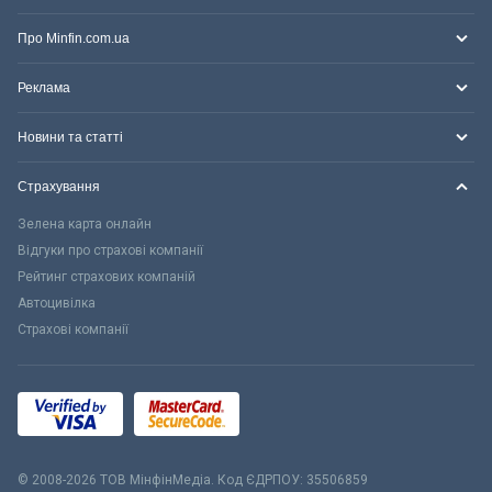
Про Minfin.com.ua
Реклама
Новини та статті
Страхування
Зелена карта онлайн
Відгуки про страхові компанії
Рейтинг страхових компаній
Автоцивілка
Страхові компанії
© 2008-2026 ТОВ МiнфiнМедiа. Код ЄДРПОУ: 35506859