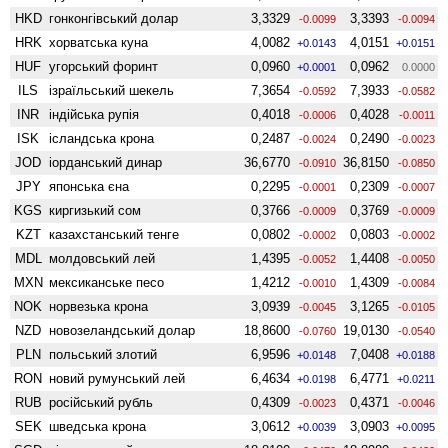
HKD
гонконгівський долар
3,3329
3,3393
-0.0099
-0.0094
HRK
хорватська куна
4,0082
4,0151
+0.0143
+0.0151
HUF
угорський форинт
0,0960
0,0962
+0.0001
0.0000
ILS
ізраїльський шекель
7,3654
7,3933
-0.0592
-0.0582
INR
індійська рупія
0,4018
0,4028
-0.0006
-0.0011
ISK
ісландська крона
0,2487
0,2490
-0.0024
-0.0023
JOD
іорданський динар
36,6770
36,8150
-0.0910
-0.0850
JPY
японська єна
0,2295
0,2309
-0.0001
-0.0007
KGS
киргизький сом
0,3766
0,3769
-0.0009
-0.0009
KZT
казахстанський тенге
0,0802
0,0803
-0.0002
-0.0002
MDL
молдовський лей
1,4395
1,4408
-0.0052
-0.0050
MXN
мексиканське песо
1,4212
1,4309
-0.0010
-0.0084
NOK
норвезька крона
3,0939
3,1265
-0.0045
-0.0105
NZD
ново­зеландський долар
18,8600
19,0130
-0.0760
-0.0540
PLN
польський злотий
6,9596
7,0408
+0.0148
+0.0188
RON
новий румунський лей
6,4634
6,4771
+0.0198
+0.0211
RUB
російський рубль
0,4309
0,4371
-0.0023
-0.0046
SEK
шведська крона
3,0612
3,0903
+0.0039
+0.0095