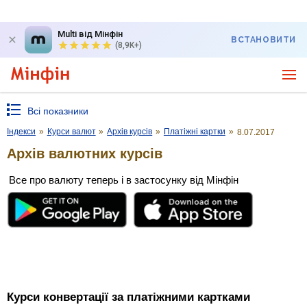
Multi від Мінфін
ВСТАНОВИТИ
(8,9K+)
Всі показники
Індекси
»
Курси валют
»
Архів курсів
»
Платіжні картки
»
8.07.2017
Архів валютних курсів
Все про валюту теперь і в застосунку від Мінфін
Курси конвертації за платіжними картками