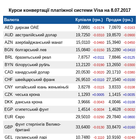
Курси конвертації платіжної системи Visa на 8.07.2017
Валюта
Купівля (грн.)
Продаж (грн.)
AED
дирхам ОАЕ
7,0891
7,0970
-0.0174
-0.0163
AUD
австралійський долар
19,7250
19,8570
-0.0310
-0.0900
AZN
азербайджанський манат
15,0110
15,3940
-0.0460
-0.0450
BGN
болгарський лев
15,0840
15,2280
-0.0150
+0.0410
BRL
бразильський реал
7,8757
7,8846
+0.0111
+0.0125
BYN
білоруський рубль
13,2120
13,2650
-0.0190
-0.0300
CAD
канадський долар
20,0530
20,1710
-0.0020
-0.0380
CHF
швейцарський франк
26,9510
27,1540
+0.0110
+0.0100
CNY
китайський юань женьмiньбi
3,8278
3,8333
-0.0115
-0.0108
CZK
чеська крона
1,1293
1,1415
+0.0005
+0.0035
DKK
данська крона
3,9666
4,0046
-0.0043
+0.0108
EGP
єгипетський фунт
1,4514
1,4628
-0.0034
-0.0032
EUR
Євро
29,5010
29,7840
-0.0290
+0.0800
фунт стерлінгів Велико­
GBP
33,6400
33,8470
-0.0130
+0.0160
британії
GEL
грузинський ларі
10,7480
10,9160
-0.1110
-0.0240