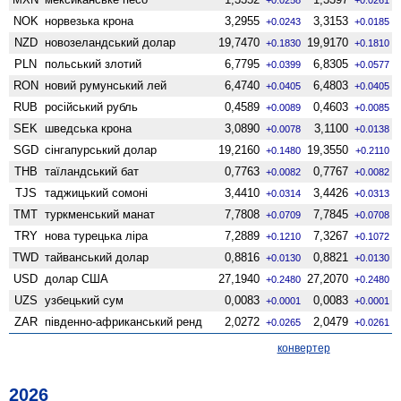
NOK
норвезька крона
3,2955
3,3153
+0.0243
+0.0185
NZD
ново­зеландський долар
19,7470
19,9170
+0.1830
+0.1810
PLN
польський злотий
6,7795
6,8305
+0.0399
+0.0577
RON
новий румунський лей
6,4740
6,4803
+0.0405
+0.0405
RUB
російський рубль
0,4589
0,4603
+0.0089
+0.0085
SEK
шведська крона
3,0890
3,1100
+0.0078
+0.0138
SGD
сінгапурський долар
19,2160
19,3550
+0.1480
+0.2110
THB
таїландський бат
0,7763
0,7767
+0.0082
+0.0082
TJS
таджицький сомоні
3,4410
3,4426
+0.0314
+0.0313
TMT
туркменський манат
7,7808
7,7845
+0.0709
+0.0708
TRY
нова турецька ліра
7,2889
7,3267
+0.1210
+0.1072
TWD
тайванський долар
0,8816
0,8821
+0.0130
+0.0130
USD
долар США
27,1940
27,2070
+0.2480
+0.2480
UZS
узбецький сум
0,0083
0,0083
+0.0001
+0.0001
ZAR
південно-африканський ренд
2,0272
2,0479
+0.0265
+0.0261
конвертер
2026