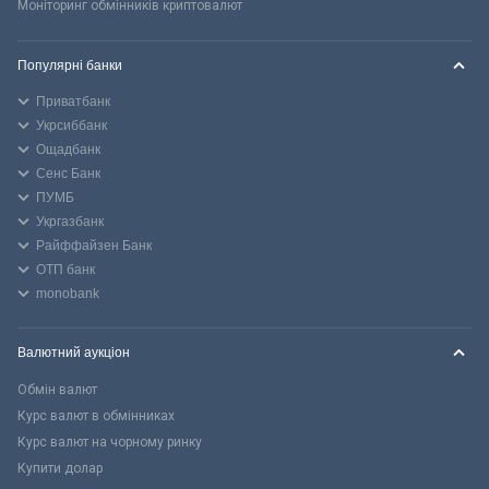
Моніторинг обмінників криптовалют
Популярні банки
Приватбанк
Укрсиббанк
Ощадбанк
Сенс Банк
ПУМБ
Укргазбанк
Райффайзен Банк
ОТП банк
monobank
Валютний аукціон
Обмін валют
Курс валют в обмінниках
Курс валют на чорному ринку
Купити долар