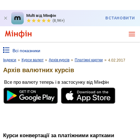
Multi від Мінфін
ВСТАНОВИТИ
(8,9K+)
Всі показники
Індекси
»
Курси валют
»
Архів курсів
»
Платіжні картки
»
4.02.2017
Архів валютних курсів
Все про валюту теперь і в застосунку від Мінфін
Курси конвертації за платіжними картками