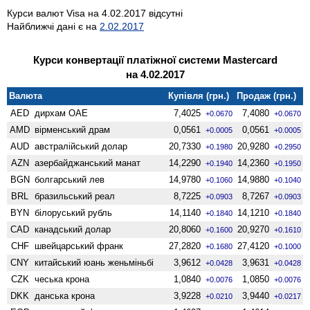
Курси валют Visa на 4.02.2017 відсутні
Найближчі дані є на
2.02.2017
Курси конвертації платіжної системи Mastercard
на 4.02.2017
Валюта
Купівля (грн.)
Продаж (грн.)
AED
дирхам ОАЕ
7,4025
7,4080
+0.0670
+0.0670
AMD
вiрменський драм
0,0561
0,0561
+0.0005
+0.0005
AUD
австралійський долар
20,7330
20,9280
+0.1980
+0.2950
AZN
азербайджанський манат
14,2290
14,2360
+0.1940
+0.1950
BGN
болгарський лев
14,9780
14,9880
+0.1060
+0.1040
BRL
бразильський реал
8,7225
8,7267
+0.0903
+0.0903
BYN
білоруський рубль
14,1140
14,1210
+0.1840
+0.1840
CAD
канадський долар
20,8060
20,9270
+0.1600
+0.1610
CHF
швейцарський франк
27,2820
27,4120
+0.1680
+0.1000
CNY
китайський юань женьмiньбi
3,9612
3,9631
+0.0428
+0.0428
CZK
чеська крона
1,0840
1,0850
+0.0076
+0.0076
DKK
данська крона
3,9228
3,9440
+0.0210
+0.0217