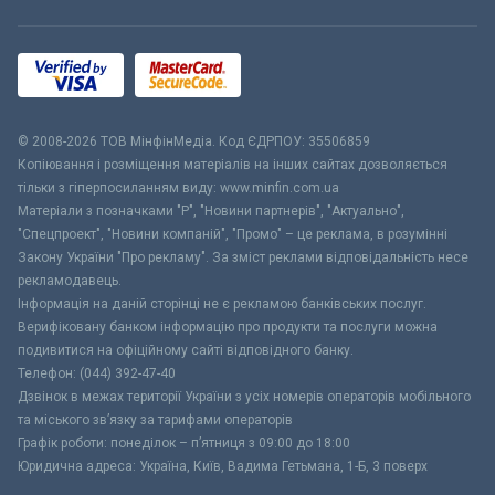
© 2008-2026 ТОВ МiнфiнМедiа. Код ЄДРПОУ: 35506859
Копіювання і розміщення матеріалів на інших сайтах дозволяється
тільки з гіперпосиланням виду: www.minfin.com.ua
Матеріали з позначками "Р", "Новини партнерів", "Актуально",
"Спецпроект", "Новини компаній", "Промо" – це реклама, в розумінні
Закону України "Про рекламу". За зміст реклами відповідальність несе
рекламодавець.
Інформація на даній сторінці не є рекламою банківських послуг.
Верифіковану банком інформацію про продукти та послуги можна
подивитися на офіційному сайті відповідного банку.
Телефон: (044) 392-47-40
Дзвінок в межах території України з усіх номерів операторів мобільного
та міського зв’язку за тарифами операторів
Графік роботи: понеділок – п’ятниця з 09:00 до 18:00
Юридична адреса: Україна, Київ, Вадима Гетьмана, 1-Б, 3 поверх