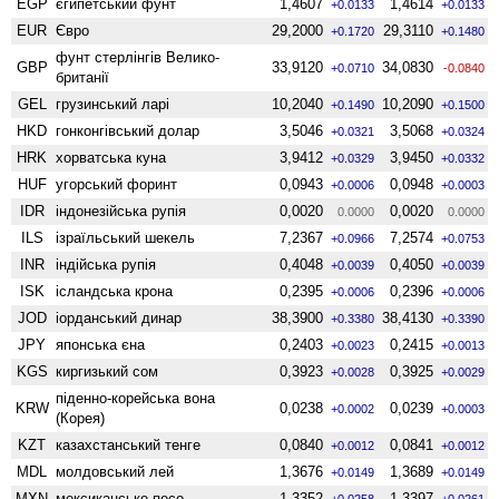
EGP
єгипетський фунт
1,4607
1,4614
+0.0133
+0.0133
EUR
Євро
29,2000
29,3110
+0.1720
+0.1480
фунт стерлінгів Велико­
GBP
33,9120
34,0830
+0.0710
-0.0840
британії
GEL
грузинський ларі
10,2040
10,2090
+0.1490
+0.1500
HKD
гонконгівський долар
3,5046
3,5068
+0.0321
+0.0324
HRK
хорватська куна
3,9412
3,9450
+0.0329
+0.0332
HUF
угорський форинт
0,0943
0,0948
+0.0006
+0.0003
IDR
індонезійська рупія
0,0020
0,0020
0.0000
0.0000
ILS
ізраїльський шекель
7,2367
7,2574
+0.0966
+0.0753
INR
індійська рупія
0,4048
0,4050
+0.0039
+0.0039
ISK
ісландська крона
0,2395
0,2396
+0.0006
+0.0006
JOD
іорданський динар
38,3900
38,4130
+0.3380
+0.3390
JPY
японська єна
0,2403
0,2415
+0.0023
+0.0013
KGS
киргизький сом
0,3923
0,3925
+0.0028
+0.0029
піденно-корейська вона
KRW
0,0238
0,0239
+0.0002
+0.0003
(Корея)
KZT
казахстанський тенге
0,0840
0,0841
+0.0012
+0.0012
MDL
молдовський лей
1,3676
1,3689
+0.0149
+0.0149
MXN
мексиканське песо
1,3352
1,3397
+0.0258
+0.0261