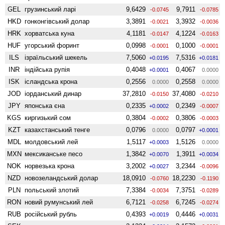
GEL
грузинський ларі
9,6429
9,7911
-0.0745
-0.0785
HKD
гонконгівський долар
3,3891
3,3932
-0.0021
-0.0036
HRK
хорватська куна
4,1181
4,1224
-0.0147
-0.0163
HUF
угорський форинт
0,0998
0,1000
-0.0001
-0.0001
ILS
ізраїльський шекель
7,5060
7,5316
+0.0195
+0.0181
INR
індійська рупія
0,4048
0,4067
+0.0001
0.0000
ISK
ісландська крона
0,2556
0,2558
0.0000
0.0000
JOD
іорданський динар
37,2810
37,4080
-0.0150
-0.0210
JPY
японська єна
0,2335
0,2349
+0.0002
-0.0007
KGS
киргизький сом
0,3804
0,3806
-0.0002
-0.0003
KZT
казахстанський тенге
0,0796
0,0797
0.0000
+0.0001
MDL
молдовський лей
1,5117
1,5126
+0.0003
0.0000
MXN
мексиканське песо
1,3842
1,3911
+0.0070
+0.0034
NOK
норвезька крона
3,2002
3,2344
+0.0027
-0.0096
NZD
ново­зеландський долар
18,0910
18,2230
-0.0760
-0.1190
PLN
польський злотий
7,3384
7,3751
-0.0034
-0.0289
RON
новий румунський лей
6,7121
6,7245
-0.0258
-0.0274
RUB
російський рубль
0,4393
0,4446
+0.0019
+0.0031