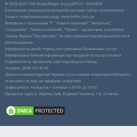
© 2008-2026 ТОВ МiнфiнМедiа. Код ЄДРПОУ: 35506859
Копіювання і розміщення матеріалів на інших сайтах дозволяється
тільки з гіперпосиланням виду: www.minfin.com.ua
Матеріали з позначками "Р", "Новини партнерів", "Актуально",
"Спецпроект", "Новини компаній", "Промо" – це реклама, в розумінні
Закону України "Про рекламу". За зміст реклами відповідальність несе
рекламодавець.
Інформація на даній сторінці не є рекламою банківських послуг.
Верифіковану банком інформацію про продукти та послуги можна
подивитися на офіційному сайті відповідного банку.
Телефон: (044) 392-47-40
Дзвінок в межах території України з усіх номерів операторів мобільного
та міського зв’язку за тарифами операторів
Графік роботи: понеділок – п’ятниця з 09:00 до 18:00
Юридична адреса: Україна, Київ, Вадима Гетьмана, 1-Б, 3 поверх