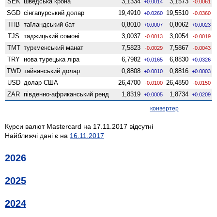
SEK
шведська крона
3,1334
3,1573
+0.0014
-0.0061
SGD
сінгапурський долар
19,4910
19,5510
+0.0260
-0.0360
THB
таїландський бат
0,8010
0,8062
+0.0007
+0.0023
TJS
таджицький сомоні
3,0037
3,0054
-0.0013
-0.0019
TMT
туркменський манат
7,5823
7,5867
-0.0029
-0.0043
TRY
нова турецька ліра
6,7982
6,8830
+0.0165
+0.0326
TWD
тайванський долар
0,8808
0,8816
+0.0010
+0.0003
USD
долар США
26,4700
26,4850
-0.0100
-0.0150
ZAR
південно-африканський ренд
1,8319
1,8734
+0.0005
+0.0209
конвертер
Курси валют Mastercard на 17.11.2017 відсутні
Найближчі дані є на
16.11.2017
2026
2025
2024