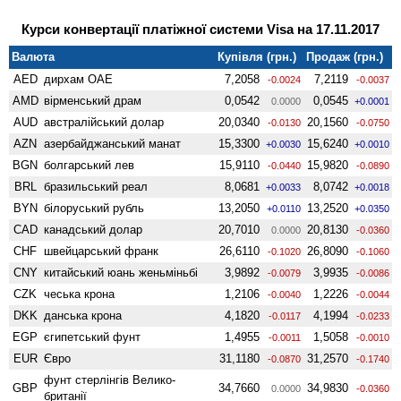
Курси конвертації платіжної системи Visa на 17.11.2017
Валюта
Купівля (грн.)
Продаж (грн.)
AED
дирхам ОАЕ
7,2058
7,2119
-0.0024
-0.0037
AMD
вiрменський драм
0,0542
0,0545
0.0000
+0.0001
AUD
австралійський долар
20,0340
20,1560
-0.0130
-0.0750
AZN
азербайджанський манат
15,3300
15,6240
+0.0030
+0.0010
BGN
болгарський лев
15,9110
15,9820
-0.0440
-0.0890
BRL
бразильський реал
8,0681
8,0742
+0.0033
+0.0018
BYN
білоруський рубль
13,2050
13,2520
+0.0110
+0.0350
CAD
канадський долар
20,7010
20,8130
0.0000
-0.0360
CHF
швейцарський франк
26,6110
26,8090
-0.1020
-0.1060
CNY
китайський юань женьмiньбi
3,9892
3,9935
-0.0079
-0.0086
CZK
чеська крона
1,2106
1,2226
-0.0040
-0.0044
DKK
данська крона
4,1820
4,1994
-0.0117
-0.0233
EGP
єгипетський фунт
1,4955
1,5058
-0.0011
-0.0010
EUR
Євро
31,1180
31,2570
-0.0870
-0.1740
фунт стерлінгів Велико­
GBP
34,7660
34,9830
0.0000
-0.0360
британії