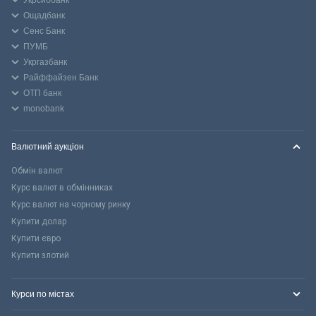
Укрсиббанк
Ощадбанк
Сенс Банк
ПУМБ
Укргазбанк
Райффайзен Банк
ОТП банк
monobank
Валютний аукціон
Обмін валют
Курс валют в обмінниках
Курс валют на чорному ринку
Купити долар
Купити євро
Купити злотий
Курси по містах