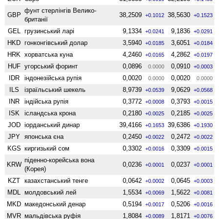
фунт стерлінгів Велико­
GBP
38,2509
38,5630
+0.1012
+0.1523
британії
GEL
грузинський ларі
9,1334
9,1836
+0.0241
+0.0291
HKD
гонконгівський долар
3,5940
3,6051
+0.0185
+0.0184
HRK
хорватська куна
4,2460
4,2862
+0.0165
+0.0197
HUF
угорський форинт
0,0896
0,0910
0.0000
+0.0003
IDR
індонезійська рупія
0,0020
0,0020
0.0000
0.0000
ILS
ізраїльський шекель
8,9739
9,0629
+0.0539
+0.0568
INR
індійська рупія
0,3772
0,3793
+0.0008
+0.0015
ISK
ісландська крона
0,2180
0,2185
+0.0025
+0.0025
JOD
іорданський динар
39,4166
39,6386
+0.1653
+0.1930
JPY
японська єна
0,2450
0,2472
+0.0022
+0.0022
KGS
киргизький сом
0,3302
0,3309
+0.0016
+0.0015
піденно-корейська вона
KRW
0,0236
0,0237
+0.0001
+0.0001
(Корея)
KZT
казахстанський тенге
0,0642
0,0645
+0.0002
+0.0003
MDL
молдовський лей
1,5534
1,5622
+0.0069
+0.0081
MKD
македонський денар
0,5194
0,5206
+0.0017
+0.0016
MVR
мальдівська руфія
1,8084
1,8171
+0.0089
+0.0076