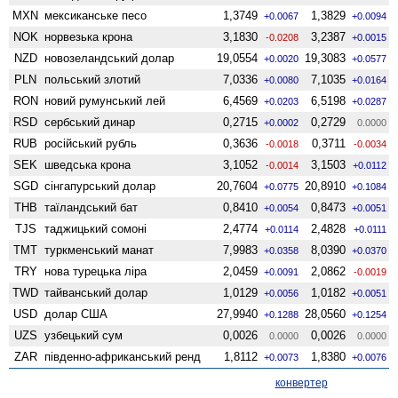
MXN
мексиканське песо
1,3749
1,3829
+0.0067
+0.0094
NOK
норвезька крона
3,1830
3,2387
-0.0208
+0.0015
NZD
ново­зеландський долар
19,0554
19,3083
+0.0020
+0.0577
PLN
польський злотий
7,0336
7,1035
+0.0080
+0.0164
RON
новий румунський лей
6,4569
6,5198
+0.0203
+0.0287
RSD
сербський динар
0,2715
0,2729
+0.0002
0.0000
RUB
російський рубль
0,3636
0,3711
-0.0018
-0.0034
SEK
шведська крона
3,1052
3,1503
-0.0014
+0.0112
SGD
сінгапурський долар
20,7604
20,8910
+0.0775
+0.1084
THB
таїландський бат
0,8410
0,8473
+0.0054
+0.0051
TJS
таджицький сомоні
2,4774
2,4828
+0.0114
+0.0111
TMT
туркменський манат
7,9983
8,0390
+0.0358
+0.0370
TRY
нова турецька ліра
2,0459
2,0862
+0.0091
-0.0019
TWD
тайванський долар
1,0129
1,0182
+0.0056
+0.0051
USD
долар США
27,9940
28,0560
+0.1288
+0.1254
UZS
узбецький сум
0,0026
0,0026
0.0000
0.0000
ZAR
південно-африканський ренд
1,8112
1,8380
+0.0073
+0.0076
конвертер