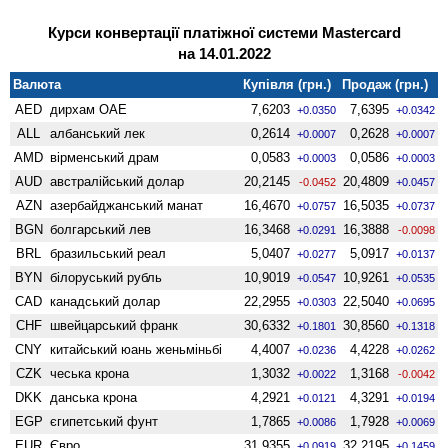
Курси конвертації платіжної системи Mastercard
на 14.01.2022
Валюта
Купівля (грн.)
Продаж (грн.)
AED
дирхам ОАЕ
7,6203
7,6395
+0.0350
+0.0342
ALL
албанський лек
0,2614
0,2628
+0.0007
+0.0007
AMD
вiрменський драм
0,0583
0,0586
+0.0003
+0.0003
AUD
австралійський долар
20,2145
20,4809
-0.0452
+0.0457
AZN
азербайджанський манат
16,4670
16,5035
+0.0757
+0.0737
BGN
болгарський лев
16,3468
16,3888
+0.0291
-0.0098
BRL
бразильський реал
5,0407
5,0917
+0.0277
+0.0137
BYN
білоруський рубль
10,9019
10,9261
+0.0547
+0.0535
CAD
канадський долар
22,2955
22,5040
+0.0303
+0.0695
CHF
швейцарський франк
30,6332
30,8560
+0.1801
+0.1318
CNY
китайський юань женьмiньбi
4,4007
4,4228
+0.0236
+0.0262
CZK
чеська крона
1,3032
1,3168
+0.0022
-0.0042
DKK
данська крона
4,2921
4,3291
+0.0121
+0.0194
EGP
єгипетський фунт
1,7865
1,7928
+0.0086
+0.0069
EUR
Євро
31,9355
32,2195
+0.0919
+0.1459