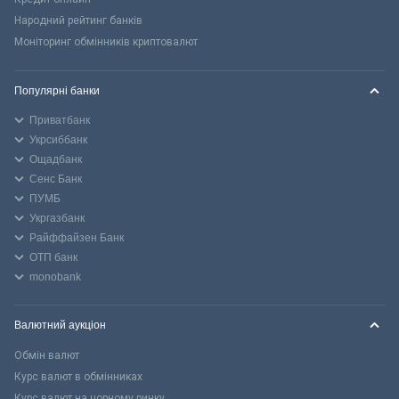
Народний рейтинг банків
Моніторинг обмінників криптовалют
Популярні банки
Приватбанк
Укрсиббанк
Ощадбанк
Сенс Банк
ПУМБ
Укргазбанк
Райффайзен Банк
ОТП банк
monobank
Валютний аукціон
Обмін валют
Курс валют в обмінниках
Курс валют на чорному ринку