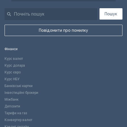
Пошук
Повідомити про помилку
Фінанси
Курс валют
Курс долара
Курс євро
Курс НБУ
Банківські картки
Інвестиційні брокери
Міжбанк
Депозити
Тарифи на газ
Конвертер валют
Кредит онлайн