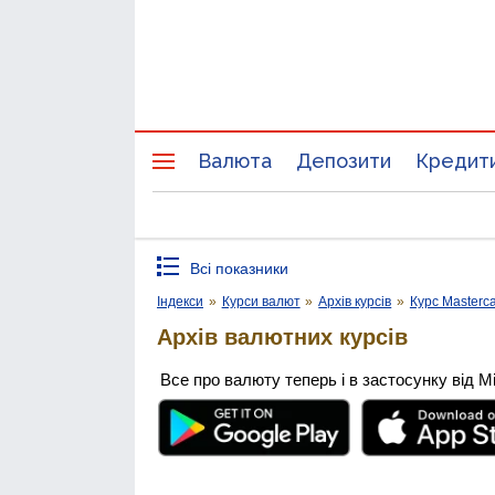
Валюта
Депозити
Кредит
Всі показники
Індекси
»
Курси валют
»
Архів курсів
»
Курс Masterc
Архів валютних курсів
Все про валюту теперь і в застосунку від М