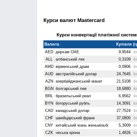
Курси валют Mastercard
Курси конвертації платіжної системи
Валюта
Купівля (г
AED
дирхам ОАЕ
9,9544
0.
ALL
албанський лек
0,3109
0.
AMD
вiрменський драм
0,0906
0.
AUD
австралійський долар
24,7645
0.
AZN
азербайджанський манат
21,5108
0.
BGN
болгарський лев
18,6880
0.
BRL
бразильський реал
6,9562
0.
BYN
білоруський рубль
14,3091
0.
CAD
канадський долар
27,7524
0.
CHF
швейцарський франк
37,0800
0.
CNY
китайський юань женьмiньбi
5,3009
0.
CZK
чеська крона
1,4826
0.