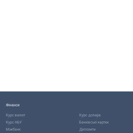
Фінанси
Курс валют
Курс долара
Курс НБУ
Банківські картки
Міжбанк
Депозити