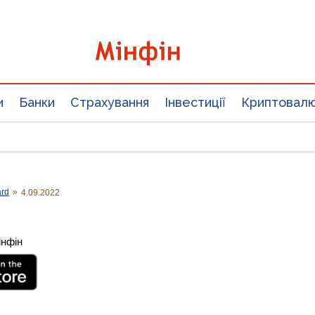
и
Банки
Страхування
Інвестиції
Криптовал
ard
»
4.09.2022
інфін