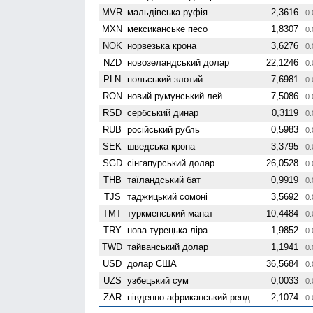
MVR
мальдівська руфія
2,3616
0.
MXN
мексиканське песо
1,8307
0.
NOK
норвезька крона
3,6276
0.
NZD
ново­зеландський долар
22,1246
0.
PLN
польський злотий
7,6981
0.
RON
новий румунський лей
7,5086
0.
RSD
сербський динар
0,3119
0.
RUB
російський рубль
0,5983
0.
SEK
шведська крона
3,3795
0.
SGD
сінгапурський долар
26,0528
0.
THB
таїландський бат
0,9919
0.
TJS
таджицький сомоні
3,5692
0.
TMT
туркменський манат
10,4484
0.
TRY
нова турецька ліра
1,9852
0.
TWD
тайванський долар
1,1941
0.
USD
долар США
36,5684
0.
UZS
узбецький сум
0,0033
0.
ZAR
південно-африканський ренд
2,1074
0.