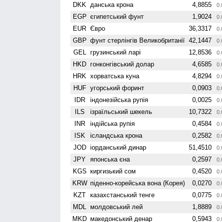
DKK
данська крона
4,8855
0.
EGP
єгипетський фунт
1,9024
0.
EUR
Євро
36,3317
0.
GBP
фунт стерлінгів Велико­британії
42,1447
0.
GEL
грузинський ларі
12,8536
0.
HKD
гонконгівський долар
4,6585
0.
HRK
хорватська куна
4,8294
0.
HUF
угорський форинт
0,0903
0.
IDR
індонезійська рупія
0,0025
0.
ILS
ізраїльський шекель
10,7322
0.
INR
індійська рупія
0,4584
0.
ISK
ісландська крона
0,2582
0.
JOD
іорданський динар
51,4510
0.
JPY
японська єна
0,2597
0.
KGS
киргизький сом
0,4520
0.
KRW
піденно-корейська вона (Корея)
0,0270
0.
KZT
казахстанський тенге
0,0775
0.
MDL
молдовський лей
1,8889
0.
MKD
македонський денар
0,5943
0.