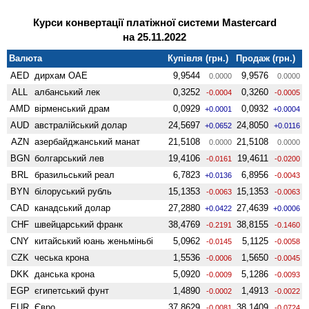
Курси конвертації платіжної системи Mastercard
на 25.11.2022
Валюта
Купівля (грн.)
Продаж (грн.)
AED
дирхам ОАЕ
9,9544
9,9576
0.0000
0.0000
ALL
албанський лек
0,3252
0,3260
-0.0004
-0.0005
AMD
вiрменський драм
0,0929
0,0932
+0.0001
+0.0004
AUD
австралійський долар
24,5697
24,8050
+0.0652
+0.0116
AZN
азербайджанський манат
21,5108
21,5108
0.0000
0.0000
BGN
болгарський лев
19,4106
19,4611
-0.0161
-0.0200
BRL
бразильський реал
6,7823
6,8956
+0.0136
-0.0043
BYN
білоруський рубль
15,1353
15,1353
-0.0063
-0.0063
CAD
канадський долар
27,2880
27,4639
+0.0422
+0.0006
CHF
швейцарський франк
38,4769
38,8155
-0.2191
-0.1460
CNY
китайський юань женьмiньбi
5,0962
5,1125
-0.0145
-0.0058
CZK
чеська крона
1,5536
1,5650
-0.0006
-0.0045
DKK
данська крона
5,0920
5,1286
-0.0009
-0.0093
EGP
єгипетський фунт
1,4890
1,4913
-0.0002
-0.0022
EUR
Євро
37,8629
38,1409
-0.0081
-0.0724