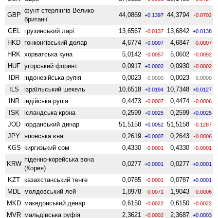
фунт стерлінгів Велико­
GBP
44,0869
44,3794
+0.1397
-0.0702
британії
GEL
грузинський ларі
13,6567
13,6842
-0.0137
+0.0138
HKD
гонконгівський долар
4,6774
4,6847
+0.0007
-0.0007
HRK
хорватська куна
5,0142
5,0602
-0.0057
-0.0092
HUF
угорський форинт
0,0917
0,0930
+0.0002
-0.0002
IDR
індонезійська рупія
0,0023
0,0023
0.0000
0.0000
ILS
ізраїльський шекель
10,6518
10,7348
+0.0194
+0.0127
INR
індійська рупія
0,4473
0,4474
-0.0007
-0.0006
ISK
ісландська крона
0,2599
0,2599
+0.0025
+0.0025
JOD
іорданський динар
51,5158
51,5158
+0.0052
-0.1287
JPY
японська єна
0,2619
0,2643
+0.0007
-0.0006
KGS
киргизький сом
0,4330
0,4330
-0.0001
-0.0001
піденно-корейська вона
KRW
0,0277
0,0277
+0.0001
+0.0001
(Корея)
KZT
казахстанський тенге
0,0785
0,0787
-0.0001
+0.0001
MDL
молдовський лей
1,8978
1,9043
-0.0071
-0.0006
MKD
македонський денар
0,6150
0,6150
-0.0022
-0.0022
MVR
мальдівська руфія
2,3621
2,3687
-0.0002
+0.0003