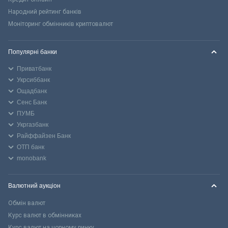
Народний рейтинг банків
Моніторинг обмінників криптовалют
Популярні банки
Приватбанк
Укрсиббанк
Ощадбанк
Сенс Банк
ПУМБ
Укргазбанк
Райффайзен Банк
ОТП банк
monobank
Валютний аукціон
Обмін валют
Курс валют в обмінниках
Курс валют на чорному ринку