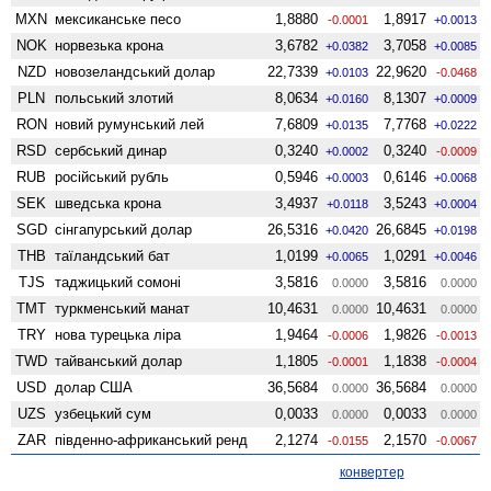
MXN
мексиканське песо
1,8880
1,8917
-0.0001
+0.0013
NOK
норвезька крона
3,6782
3,7058
+0.0382
+0.0085
NZD
ново­зеландський долар
22,7339
22,9620
+0.0103
-0.0468
PLN
польський злотий
8,0634
8,1307
+0.0160
+0.0009
RON
новий румунський лей
7,6809
7,7768
+0.0135
+0.0222
RSD
сербський динар
0,3240
0,3240
+0.0002
-0.0009
RUB
російський рубль
0,5946
0,6146
+0.0003
+0.0068
SEK
шведська крона
3,4937
3,5243
+0.0118
+0.0004
SGD
сінгапурський долар
26,5316
26,6845
+0.0420
+0.0198
THB
таїландський бат
1,0199
1,0291
+0.0065
+0.0046
TJS
таджицький сомоні
3,5816
3,5816
0.0000
0.0000
TMT
туркменський манат
10,4631
10,4631
0.0000
0.0000
TRY
нова турецька ліра
1,9464
1,9826
-0.0006
-0.0013
TWD
тайванський долар
1,1805
1,1838
-0.0001
-0.0004
USD
долар США
36,5684
36,5684
0.0000
0.0000
UZS
узбецький сум
0,0033
0,0033
0.0000
0.0000
ZAR
південно-африканський ренд
2,1274
2,1570
-0.0155
-0.0067
конвертер