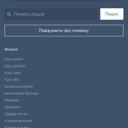
Пошук
Повідомити про помилку
Фінанси
Курс валют
Курс долара
Курс євро
Курс НБУ
Банківські картки
Інвестиційні брокери
Міжбанк
Депозити
Тарифи на газ
Конвертер валют
Кредит онлайн