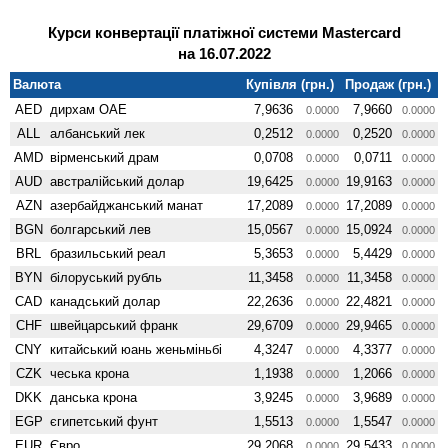
Курси конвертації платіжної системи Mastercard
на 16.07.2022
Валюта
Купівля (грн.)
Продаж (грн.)
AED
дирхам ОАЕ
7,9636
7,9660
0.0000
0.0000
ALL
албанський лек
0,2512
0,2520
0.0000
0.0000
AMD
вiрменський драм
0,0708
0,0711
0.0000
0.0000
AUD
австралійський долар
19,6425
19,9163
0.0000
0.0000
AZN
азербайджанський манат
17,2089
17,2089
0.0000
0.0000
BGN
болгарський лев
15,0567
15,0924
0.0000
0.0000
BRL
бразильський реал
5,3653
5,4429
0.0000
0.0000
BYN
білоруський рубль
11,3458
11,3458
0.0000
0.0000
CAD
канадський долар
22,2636
22,4821
0.0000
0.0000
CHF
швейцарський франк
29,6709
29,9465
0.0000
0.0000
CNY
китайський юань женьмiньбi
4,3247
4,3377
0.0000
0.0000
CZK
чеська крона
1,1938
1,2066
0.0000
0.0000
DKK
данська крона
3,9245
3,9689
0.0000
0.0000
EGP
єгипетський фунт
1,5513
1,5547
0.0000
0.0000
EUR
Євро
29,2068
29,5433
0.0000
0.0000