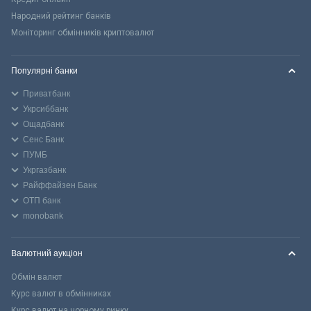
Народний рейтинг банків
Моніторинг обмінників криптовалют
Популярні банки
Приватбанк
Укрсиббанк
Ощадбанк
Сенс Банк
ПУМБ
Укргазбанк
Райффайзен Банк
ОТП банк
monobank
Валютний аукціон
Обмін валют
Курс валют в обмінниках
Курс валют на чорному ринку