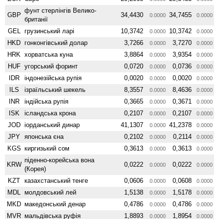
фунт стерлінгів Велико­
GBP
34,4430
34,7455
0.0000
0.0000
британії
GEL
грузинський ларі
10,3742
10,3742
0.0000
0.0000
HKD
гонконгівський долар
3,7266
3,7270
0.0000
0.0000
HRK
хорватська куна
3,8864
3,9354
0.0000
0.0000
HUF
угорський форинт
0,0720
0,0736
0.0000
0.0000
IDR
індонезійська рупія
0,0020
0,0020
0.0000
0.0000
ILS
ізраїльський шекель
8,3557
8,4636
0.0000
0.0000
INR
індійська рупія
0,3665
0,3671
0.0000
0.0000
ISK
ісландська крона
0,2107
0,2107
0.0000
0.0000
JOD
іорданський динар
41,1307
41,2378
0.0000
0.0000
JPY
японська єна
0,2102
0,2114
0.0000
0.0000
KGS
киргизький сом
0,3613
0,3613
0.0000
0.0000
піденно-корейська вона
KRW
0,0222
0,0222
0.0000
0.0000
(Корея)
KZT
казахстанський тенге
0,0606
0,0608
0.0000
0.0000
MDL
молдовський лей
1,5138
1,5178
0.0000
0.0000
MKD
македонський денар
0,4786
0,4786
0.0000
0.0000
MVR
мальдівська руфія
1,8893
1,8954
0.0000
0.0000