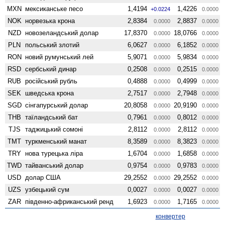
MXN
мексиканське песо
1,4194
1,4226
+0.0224
0.0000
NOK
норвезька крона
2,8384
2,8837
0.0000
0.0000
NZD
ново­зеландський долар
17,8370
18,0766
0.0000
0.0000
PLN
польський злотий
6,0627
6,1852
0.0000
0.0000
RON
новий румунський лей
5,9071
5,9834
0.0000
0.0000
RSD
сербський динар
0,2508
0,2515
0.0000
0.0000
RUB
російський рубль
0,4888
0,4999
0.0000
0.0000
SEK
шведська крона
2,7517
2,7948
0.0000
0.0000
SGD
сінгапурський долар
20,8058
20,9190
0.0000
0.0000
THB
таїландський бат
0,7961
0,8012
0.0000
0.0000
TJS
таджицький сомоні
2,8112
2,8112
0.0000
0.0000
TMT
туркменський манат
8,3589
8,3823
0.0000
0.0000
TRY
нова турецька ліра
1,6704
1,6858
0.0000
0.0000
TWD
тайванський долар
0,9754
0,9783
0.0000
0.0000
USD
долар США
29,2552
29,2552
0.0000
0.0000
UZS
узбецький сум
0,0027
0,0027
0.0000
0.0000
ZAR
південно-африканський ренд
1,6923
1,7165
0.0000
0.0000
конвертер