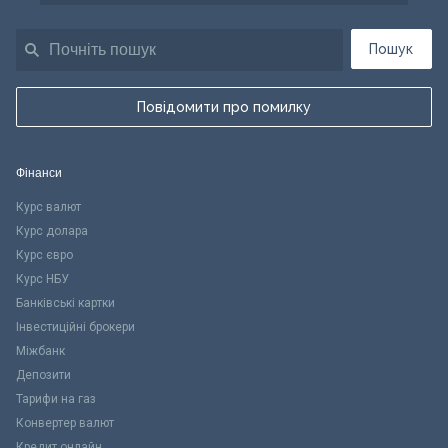
Пошук
Повідомити про помилку
Фінанси
Курс валют
Курс долара
Курс євро
Курс НБУ
Банківські картки
Інвестиційні брокери
Міжбанк
Депозити
Тарифи на газ
Конвертер валют
Кредит онлайн