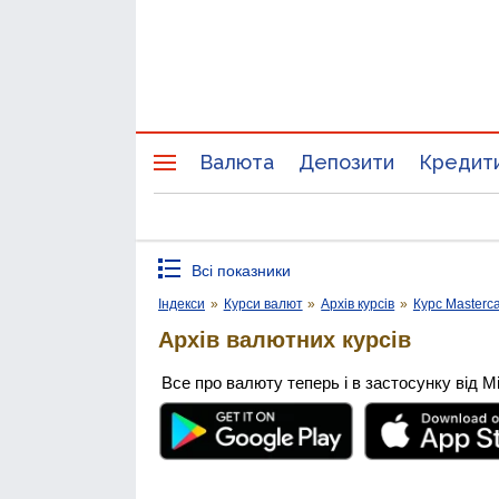
Валюта
Депозити
Кредит
Всі показники
Індекси
»
Курси валют
»
Архів курсів
»
Курс Masterc
Архів валютних курсів
Все про валюту теперь і в застосунку від М