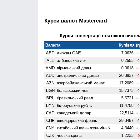
Курси валют Mastercard
Курси конвертації платіжної систем
Валюта
Купівля (г
AED
дирхам ОАЕ
7,9636
0
ALL
албанський лек
0,2553
-0
AMD
вiрменський драм
0,0618
-0
AUD
австралійський долар
20,3837
-0
AZN
азербайджанський манат
17,2089
0
BGN
болгарський лев
15,7373
-0
BRL
бразильський реал
5,6721
-0
BYN
білоруський рубль
11,4758
0
CAD
канадський долар
22,5114
-0
CHF
швейцарський франк
29,3497
-0
CNY
китайський юань женьмiньбi
4,3440
-0
CZK
чеська крона
1,2233
-0