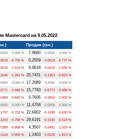
и Mastercard на 9.05.2022
рн.)
Продаж (грн.)
7,9660
.0000
0.000 %
0.0000
0.000 %
0,2559
.0018
-0.700 %
-0.0019
-0.737 %
0,0618
.0016
-2.524 %
-0.0018
-2.830 %
20,7431
.2646
-1.281 %
-0.1363
-0.653 %
17,2089
.0000
0.000 %
0.0000
0.000 %
15,7783
.0771
-0.488 %
-0.0773
-0.488 %
5,7605
.0484
-0.846 %
-0.0819
-1.402 %
11,4758
.0000
0.000 %
0.0000
0.000 %
22,6902
.1707
-0.753 %
-0.1438
-0.630 %
29,6191
.2243
-0.758 %
-0.1545
-0.519 %
4,3507
.0389
-0.888 %
-0.0451
-1.026 %
1,2403
.0118
-0.955 %
-0.0229
-1.813 %