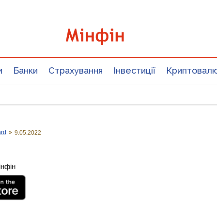
и
Банки
Страхування
Інвестиції
Криптовал
ard
»
9.05.2022
інфін