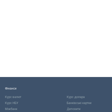
Фінанси
Курс валют
Курс долара
Курс НБУ
Банківські картки
Міжбанк
Депозити