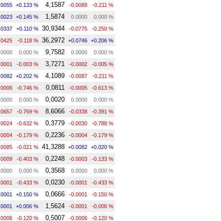
4,1587
.0055
+0.133 %
-0.0088
-0.211 %
1,5874
.0023
+0.145 %
0.0000
0.000 %
30,9344
.0337
+0.110 %
-0.0775
-0.250 %
36,2972
.0425
-0.118 %
+0.0746
+0.206 %
9,7582
.0000
0.000 %
0.0000
0.000 %
3,7271
.0001
-0.003 %
-0.0002
-0.005 %
4,1089
.0082
+0.202 %
-0.0087
-0.211 %
0,0811
.0006
-0.746 %
-0.0005
-0.613 %
0,0020
.0000
0.000 %
0.0000
0.000 %
8,6066
.0657
-0.769 %
-0.0338
-0.391 %
0,3779
.0024
-0.632 %
-0.0030
-0.788 %
0,2236
.0004
-0.179 %
-0.0004
-0.179 %
41,3288
.0085
-0.021 %
+0.0082
+0.020 %
0,2248
.0009
-0.403 %
-0.0003
-0.133 %
0,3568
.0000
0.000 %
0.0000
0.000 %
0,0230
.0001
-0.433 %
-0.0001
-0.433 %
0,0666
.0001
+0.150 %
-0.0001
-0.150 %
1,5624
.0001
+0.006 %
-0.0001
-0.006 %
0,5007
.0006
-0.120 %
-0.0006
-0.120 %