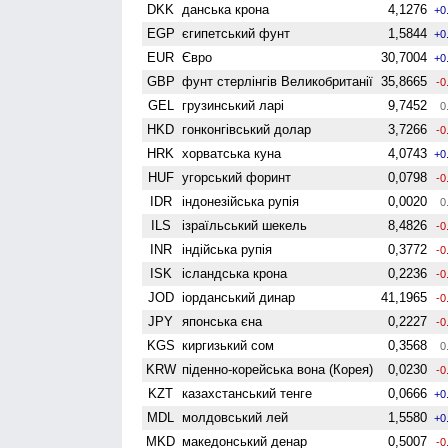
DKK
данська крона
4,1276
+0
EGP
єгипетський фунт
1,5844
+0
EUR
Євро
30,7004
+0
GBP
фунт стерлінгів Велико­британії
35,8665
-0
GEL
грузинський ларі
9,7452
0
HKD
гонконгівський долар
3,7266
-0
HRK
хорватська куна
4,0743
+0
HUF
угорський форинт
0,0798
-0
IDR
індонезійська рупія
0,0020
0
ILS
ізраїльський шекель
8,4826
-0
INR
індійська рупія
0,3772
-0
ISK
ісландська крона
0,2236
-0
JOD
іорданський динар
41,1965
-0
JPY
японська єна
0,2227
-0
KGS
киргизький сом
0,3568
0
KRW
піденно-корейська вона (Корея)
0,0230
-0
KZT
казахстанський тенге
0,0666
+0
MDL
молдовський лей
1,5580
+0
MKD
македонський денар
0,5007
-0