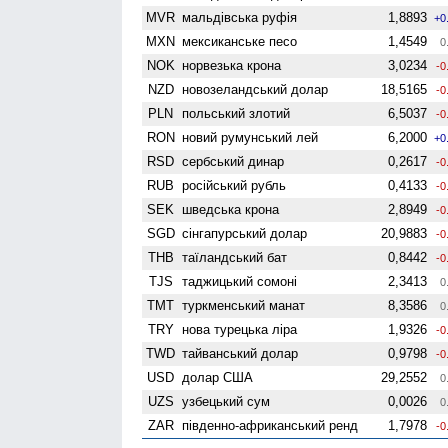
MVR
мальдівська руфія
1,8893
+0
MXN
мексиканське песо
1,4549
0
NOK
норвезька крона
3,0234
-0
NZD
ново­зеландський долар
18,5165
-0
PLN
польський злотий
6,5037
-0
RON
новий румунський лей
6,2000
+0
RSD
сербський динар
0,2617
-0
RUB
російський рубль
0,4133
-0
SEK
шведська крона
2,8949
-0
SGD
сінгапурський долар
20,9883
-0
THB
таїландський бат
0,8442
-0
TJS
таджицький сомоні
2,3413
0
TMT
туркменський манат
8,3586
0
TRY
нова турецька ліра
1,9326
-0
TWD
тайванський долар
0,9798
-0
USD
долар США
29,2552
0
UZS
узбецький сум
0,0026
0
ZAR
південно-африканський ренд
1,7978
-0