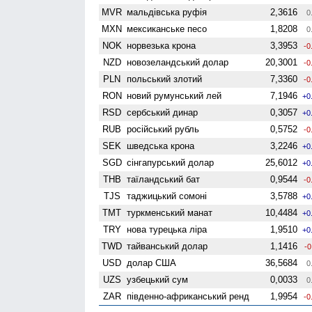
MVR
мальдівська руфія
2,3616
0
MXN
мексиканське песо
1,8208
0
NOK
норвезька крона
3,3953
-0
NZD
ново­зеландський долар
20,3001
-0
PLN
польський злотий
7,3360
-0
RON
новий румунський лей
7,1946
+0
RSD
сербський динар
0,3057
+0
RUB
російський рубль
0,5752
-0
SEK
шведська крона
3,2246
+0
SGD
сінгапурський долар
25,6012
+0
THB
таїландський бат
0,9544
-0
TJS
таджицький сомоні
3,5788
+0
TMT
туркменський манат
10,4484
+0
TRY
нова турецька ліра
1,9510
+0
TWD
тайванський долар
1,1416
-0
USD
долар США
36,5684
0
UZS
узбецький сум
0,0033
0
ZAR
південно-африканський ренд
1,9954
-0