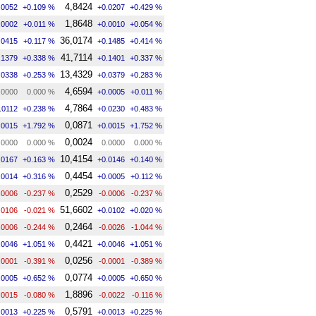
4,8424
.0052
+0.109 %
+0.0207
+0.429 %
1,8648
.0002
+0.011 %
+0.0010
+0.054 %
36,0174
.0415
+0.117 %
+0.1485
+0.414 %
41,7114
.1379
+0.338 %
+0.1401
+0.337 %
13,4329
.0338
+0.253 %
+0.0379
+0.283 %
4,6594
.0000
0.000 %
+0.0005
+0.011 %
4,7864
.0112
+0.238 %
+0.0230
+0.483 %
0,0871
.0015
+1.792 %
+0.0015
+1.752 %
0,0024
.0000
0.000 %
0.0000
0.000 %
10,4154
.0167
+0.163 %
+0.0146
+0.140 %
0,4454
.0014
+0.316 %
+0.0005
+0.112 %
0,2529
.0006
-0.237 %
-0.0006
-0.237 %
51,6602
.0106
-0.021 %
+0.0102
+0.020 %
0,2464
.0006
-0.244 %
-0.0026
-1.044 %
0,4421
.0046
+1.051 %
+0.0046
+1.051 %
0,0256
.0001
-0.391 %
-0.0001
-0.389 %
0,0774
.0005
+0.652 %
+0.0005
+0.650 %
1,8896
.0015
-0.080 %
-0.0022
-0.116 %
0,5791
.0013
+0.225 %
+0.0013
+0.225 %