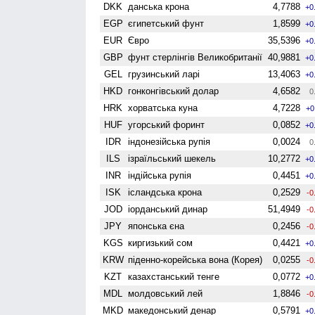
DKK
данська крона
4,7788
+0
EGP
єгипетський фунт
1,8599
+0
EUR
Євро
35,5396
+0
GBP
фунт стерлінгів Велико­британії
40,9881
+0
GEL
грузинський ларі
13,4063
+0
HKD
гонконгівський долар
4,6582
0
HRK
хорватська куна
4,7228
+0
HUF
угорський форинт
0,0852
+0
IDR
індонезійська рупія
0,0024
0
ILS
ізраїльський шекель
10,2772
+0
INR
індійська рупія
0,4451
+0
ISK
ісландська крона
0,2529
-0
JOD
іорданський динар
51,4949
-0
JPY
японська єна
0,2456
-0
KGS
киргизький сом
0,4421
+0
KRW
піденно-корейська вона (Корея)
0,0255
-0
KZT
казахстанський тенге
0,0772
+0
MDL
молдовський лей
1,8846
-0
MKD
македонський денар
0,5791
+0