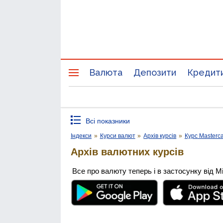
Валюта
Депозити
Кредит
Всі показники
Індекси
»
Курси валют
»
Архів курсів
»
Курс Masterc
Архів валютних курсів
Все про валюту теперь і в застосунку від М