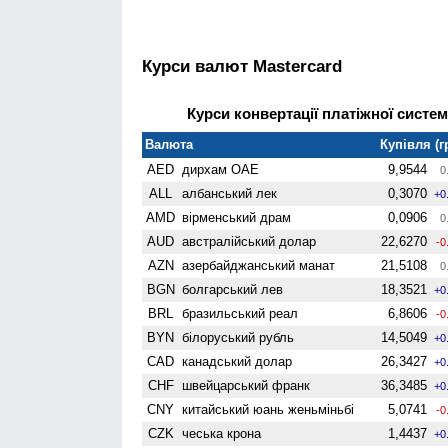
Курси валют Mastercard
Курси конвертації платіжної систем
Валюта
Купівля (г
AED
дирхам ОАЕ
9,9544
0
ALL
албанський лек
0,3070
+0
AMD
вiрменський драм
0,0906
0
AUD
австралійський долар
22,6270
-0
AZN
азербайджанський манат
21,5108
0
BGN
болгарський лев
18,3521
+0
BRL
бразильський реал
6,8606
-0
BYN
білоруський рубль
14,5049
+0
CAD
канадський долар
26,3427
+0
CHF
швейцарський франк
36,3485
+0
CNY
китайський юань женьмiньбi
5,0741
-0
CZK
чеська крона
1,4437
+0