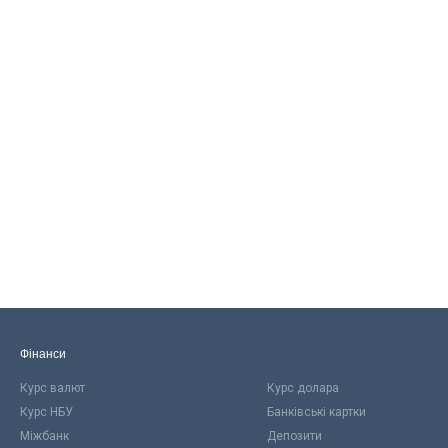
Фінанси
Курс валют
Курс долара
Курс НБУ
Банківські картки
Міжбанк
Депозити