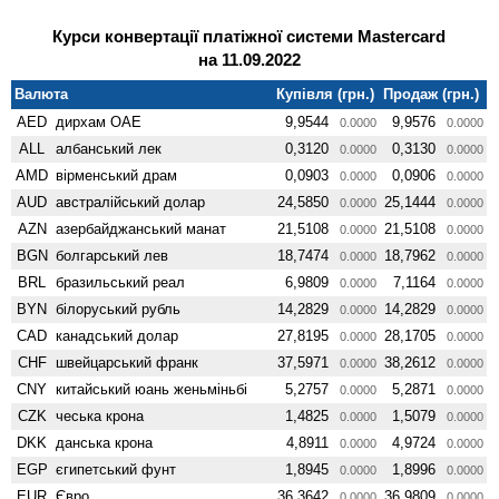
Курси конвертації платіжної системи Mastercard
на 11.09.2022
Валюта
Купівля (грн.)
Продаж (грн.)
AED
дирхам ОАЕ
9,9544
9,9576
0.0000
0.0000
ALL
албанський лек
0,3120
0,3130
0.0000
0.0000
AMD
вiрменський драм
0,0903
0,0906
0.0000
0.0000
AUD
австралійський долар
24,5850
25,1444
0.0000
0.0000
AZN
азербайджанський манат
21,5108
21,5108
0.0000
0.0000
BGN
болгарський лев
18,7474
18,7962
0.0000
0.0000
BRL
бразильський реал
6,9809
7,1164
0.0000
0.0000
BYN
білоруський рубль
14,2829
14,2829
0.0000
0.0000
CAD
канадський долар
27,8195
28,1705
0.0000
0.0000
CHF
швейцарський франк
37,5971
38,2612
0.0000
0.0000
CNY
китайський юань женьмiньбi
5,2757
5,2871
0.0000
0.0000
CZK
чеська крона
1,4825
1,5079
0.0000
0.0000
DKK
данська крона
4,8911
4,9724
0.0000
0.0000
EGP
єгипетський фунт
1,8945
1,8996
0.0000
0.0000
EUR
Євро
36,3642
36,9809
0.0000
0.0000