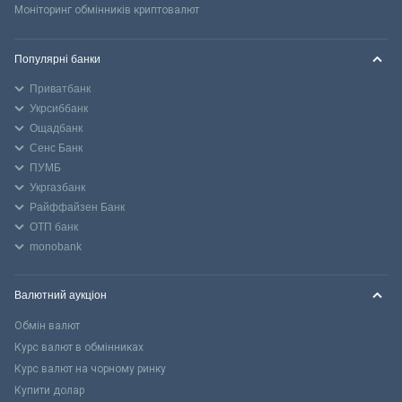
Моніторинг обмінників криптовалют
Популярні банки
Приватбанк
Укрсиббанк
Ощадбанк
Сенс Банк
ПУМБ
Укргазбанк
Райффайзен Банк
ОТП банк
monobank
Валютний аукціон
Обмін валют
Курс валют в обмінниках
Курс валют на чорному ринку
Купити долар