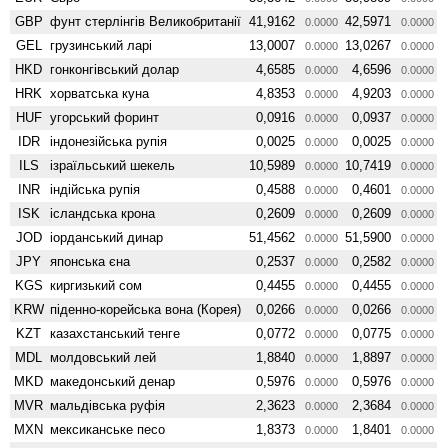
GBP
фунт стерлінгів Велико­британії
41,9162
42,5971
0.0000
0.0000
GEL
грузинський ларі
13,0007
13,0267
0.0000
0.0000
HKD
гонконгівський долар
4,6585
4,6596
0.0000
0.0000
HRK
хорватська куна
4,8353
4,9203
0.0000
0.0000
HUF
угорський форинт
0,0916
0,0937
0.0000
0.0000
IDR
індонезійська рупія
0,0025
0,0025
0.0000
0.0000
ILS
ізраїльський шекель
10,5989
10,7419
0.0000
0.0000
INR
індійська рупія
0,4588
0,4601
0.0000
0.0000
ISK
ісландська крона
0,2609
0,2609
0.0000
0.0000
JOD
іорданський динар
51,4562
51,5900
0.0000
0.0000
JPY
японська єна
0,2537
0,2582
0.0000
0.0000
KGS
киргизький сом
0,4455
0,4455
0.0000
0.0000
KRW
піденно-корейська вона (Корея)
0,0266
0,0266
0.0000
0.0000
KZT
казахстанський тенге
0,0772
0,0775
0.0000
0.0000
MDL
молдовський лей
1,8840
1,8897
0.0000
0.0000
MKD
македонський денар
0,5976
0,5976
0.0000
0.0000
MVR
мальдівська руфія
2,3623
2,3684
0.0000
0.0000
MXN
мексиканське песо
1,8373
1,8401
0.0000
0.0000