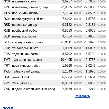
NOK
норвезька крона
3,6257
3,7082
0.0000
0.0000
NZD
ново­зеландський долар
22,0565
22,5058
0.0000
0.0000
PLN
польський злотий
7,7224
7,8597
0.0000
0.0000
RON
новий румунський лей
7,4492
7,5785
0.0000
0.0000
RSD
сербський динар
0,3122
0,3131
0.0000
0.0000
RUB
російський рубль
0,5953
0,6088
0.0000
0.0000
SEK
шведська крона
3,4054
3,4656
0.0000
0.0000
SGD
сінгапурський долар
25,9711
26,1978
0.0000
0.0000
THB
таїландський бат
1,0009
1,0087
0.0000
0.0000
TJS
таджицький сомоні
3,5702
3,5702
0.0000
0.0000
TMT
туркменський манат
10,4495
10,4767
0.0000
0.0000
TRY
нова турецька ліра
1,9868
2,0246
0.0000
0.0000
TWD
тайванський долар
1,1843
1,1876
0.0000
0.0000
USD
долар США
36,5684
36,5684
0.0000
0.0000
UZS
узбецький сум
0,0033
0,0033
0.0000
0.0000
ZAR
південно-африканський ренд
2,0839
2,1246
0.0000
0.0000
конвертер
2026