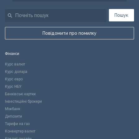
Пошук
Повідомити про помилку
Фінанси
Курс валют
Курс долара
Курс євро
Курс НБУ
Банківські картки
Інвестиційні брокери
Міжбанк
Депозити
Тарифи на газ
Конвертер валют
Кредит онлайн