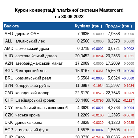
Курси конвертації платіжної системи Mastercard
на 30.06.2022
Валюта
Купівля (грн.)
Продаж (грн.)
AED
дирхам ОАЕ
7,9636
7,9658
0.0000
0.0000
ALL
албанський лек
0,2566
0,2573
0.0000
0.0000
AMD
вiрменський драм
0,0719
0,0721
+0.0002
+0.0002
AUD
австралійський долар
20,0452
20,2363
-0.0264
-0.0321
AZN
азербайджанський манат
17,2089
17,2089
0.0000
0.0000
BGN
болгарський лев
15,6167
15,6699
-0.0361
+0.0036
BRL
бразильський реал
5,5504
5,6524
+0.0085
+0.0360
BYN
білоруський рубль
11,3997
11,3997
-0.1934
-0.1934
CAD
канадський долар
22,6170
22,7543
-0.0575
-0.0269
CHF
швейцарський франк
30,4488
30,7012
-0.0798
-0.1127
CNY
китайський юань женьмiньбi
4,3620
4,3734
+0.0021
+0.0004
CZK
чеська крона
1,2269
1,2395
-0.0100
-0.0078
DKK
данська крона
4,0829
4,1220
-0.0329
-0.0235
EGP
єгипетський фунт
1,5575
1,5605
+0.0007
-0.0031
EUR
Євро
30,3736
30,6585
-0.2449
-0.1852