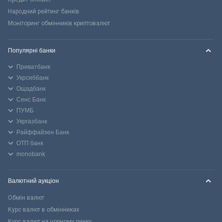
Народний рейтинг банків
Моніторинг обмінників криптовалют
Популярні банки
Приватбанк
Укрсиббанк
Ощадбанк
Сенс Банк
ПУМБ
Укргазбанк
Райффайзен Банк
ОТП банк
monobank
Валютний аукціон
Обмін валют
Курс валют в обмінниках
Курс валют на чорному ринку