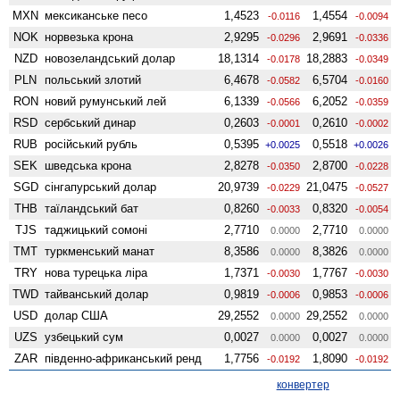
MXN
мексиканське песо
1,4523
1,4554
-0.0116
-0.0094
NOK
норвезька крона
2,9295
2,9691
-0.0296
-0.0336
NZD
ново­зеландський долар
18,1314
18,2883
-0.0178
-0.0349
PLN
польський злотий
6,4678
6,5704
-0.0582
-0.0160
RON
новий румунський лей
6,1339
6,2052
-0.0566
-0.0359
RSD
сербський динар
0,2603
0,2610
-0.0001
-0.0002
RUB
російський рубль
0,5395
0,5518
+0.0025
+0.0026
SEK
шведська крона
2,8278
2,8700
-0.0350
-0.0228
SGD
сінгапурський долар
20,9739
21,0475
-0.0229
-0.0527
THB
таїландський бат
0,8260
0,8320
-0.0033
-0.0054
TJS
таджицький сомоні
2,7710
2,7710
0.0000
0.0000
TMT
туркменський манат
8,3586
8,3826
0.0000
0.0000
TRY
нова турецька ліра
1,7371
1,7767
-0.0030
-0.0030
TWD
тайванський долар
0,9819
0,9853
-0.0006
-0.0006
USD
долар США
29,2552
29,2552
0.0000
0.0000
UZS
узбецький сум
0,0027
0,0027
0.0000
0.0000
ZAR
південно-африканський ренд
1,7756
1,8090
-0.0192
-0.0192
конвертер