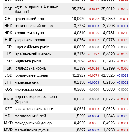
фунт стерлінгів Велико­
GBP
35,3704
35,6612
-0.0412
-0.0787
британії
GEL
грузинський ларі
10,0029
10,0350
-0.0332
-0.0011
HKD
гонконгівський долар
3,7274
3,7293
+0.0003
+0.0001
HRK
хорватська куна
4,0310
4,0731
-0.0325
-0.0230
HUF
угорський форинт
0,0764
0,0778
-0.0007
-0.0005
IDR
індонезійська рупія
0,0020
0,0020
0.0000
0.0000
ILS
ізраїльський шекель
8,3174
8,4820
-0.1197
-0.0433
INR
індійська рупія
0,3698
0,3706
-0.0001
-0.0003
ISK
ісландська крона
0,2199
0,2199
-0.0016
-0.0016
JOD
іорданський динар
41,1927
41,3326
-0.0079
+0.0079
JPY
японська єна
0,2138
0,2156
+0.0003
+0.0001
KGS
киргизький сом
0,3680
0,3680
0.0000
0.0000
піденно-корейська вона
KRW
0,0226
0,0226
0.0000
-0.0001
(Корея)
KZT
казахстанський тенге
0,0621
0,0623
-0.0003
-0.0002
MDL
молдовський лей
1,5296
1,5346
+0.0004
+0.0005
MKD
македонський денар
0,4926
0,4926
-0.0061
-0.0061
MVR
мальдівська руфія
1,8897
1,8950
+0.0002
-0.0001