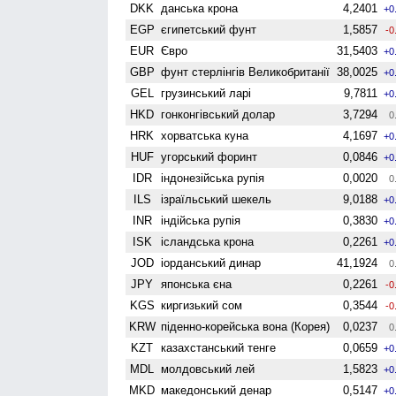
DKK
данська крона
4,2401
+0
EGP
єгипетський фунт
1,5857
-0
EUR
Євро
31,5403
+0
GBP
фунт стерлінгів Велико­британії
38,0025
+0
GEL
грузинський ларі
9,7811
+0
HKD
гонконгівський долар
3,7294
0
HRK
хорватська куна
4,1697
+0
HUF
угорський форинт
0,0846
+0
IDR
індонезійська рупія
0,0020
0
ILS
ізраїльський шекель
9,0188
+0
INR
індійська рупія
0,3830
+0
ISK
ісландська крона
0,2261
+0
JOD
іорданський динар
41,1924
0
JPY
японська єна
0,2261
-0
KGS
киргизький сом
0,3544
-0
KRW
піденно-корейська вона (Корея)
0,0237
0
KZT
казахстанський тенге
0,0659
+0
MDL
молдовський лей
1,5823
+0
MKD
македонський денар
0,5147
+0