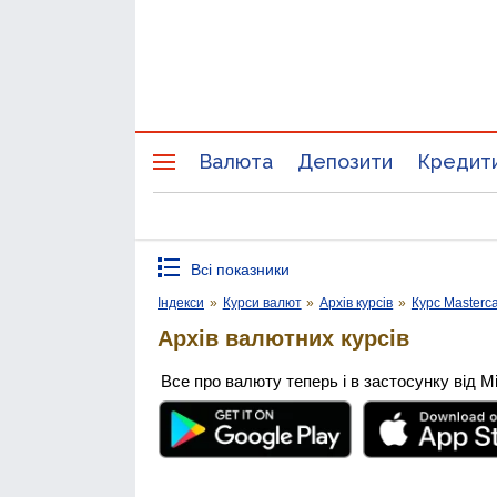
Валюта
Депозити
Кредит
Всі показники
Індекси
»
Курси валют
»
Архів курсів
»
Курс Masterc
Архів валютних курсів
Все про валюту теперь і в застосунку від М