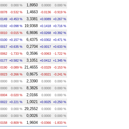
1,8950
.0000
0.000 %
0.0000
0.000 %
1,4663
.0078
-0.532 %
-0.0136
-0.919 %
3,3381
.0149
+0.453 %
+0.0089
+0.267 %
19,9368
.0192
+0.098 %
+0.1418
+0.716 %
6,8696
.0010
-0.015 %
+0.0268
+0.392 %
6,4375
.0100
+0.157 %
+0.0302
+0.471 %
0,2704
.0017
+0.635 %
+0.0017
+0.633 %
0,3596
.0062
-1.733 %
-0.0063
-1.722 %
3,1051
.0177
+0.582 %
+0.0412
+1.345 %
21,4655
.0190
-0.089 %
-0.0329
-0.153 %
0,8675
.0023
-0.266 %
-0.0021
-0.241 %
2,3390
.0000
0.000 %
0.0000
0.000 %
8,3826
.0000
0.000 %
0.0000
0.000 %
2,0166
.0004
-0.020 %
0.0000
0.000 %
1,0021
.0022
+0.221 %
+0.0025
+0.250 %
29,2552
.0000
0.000 %
0.0000
0.000 %
0,0026
.0000
0.000 %
0.0000
0.000 %
1,9604
.0158
-0.809 %
-0.0366
-1.833 %