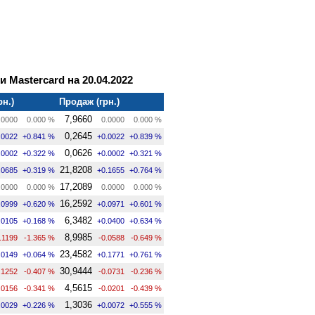
и Mastercard на 20.04.2022
рн.)
Продаж (грн.)
7,9660
.0000
0.000 %
0.0000
0.000 %
0,2645
.0022
+0.841 %
+0.0022
+0.839 %
0,0626
.0002
+0.322 %
+0.0002
+0.321 %
21,8208
.0685
+0.319 %
+0.1655
+0.764 %
17,2089
.0000
0.000 %
0.0000
0.000 %
16,2592
.0999
+0.620 %
+0.0971
+0.601 %
6,3482
.0105
+0.168 %
+0.0400
+0.634 %
8,9985
.1199
-1.365 %
-0.0588
-0.649 %
23,4582
.0149
+0.064 %
+0.1771
+0.761 %
30,9444
.1252
-0.407 %
-0.0731
-0.236 %
4,5615
.0156
-0.341 %
-0.0201
-0.439 %
1,3036
.0029
+0.226 %
+0.0072
+0.555 %