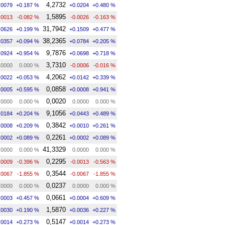
4,2732
.0079
+0.187 %
+0.0204
+0.480 %
1,5895
.0013
-0.082 %
-0.0026
-0.163 %
31,7942
.0626
+0.199 %
+0.1509
+0.477 %
38,2365
.0357
+0.094 %
+0.0784
+0.205 %
9,7876
.0924
+0.954 %
+0.0698
+0.718 %
3,7310
.0000
0.000 %
-0.0006
-0.016 %
4,2062
.0022
+0.053 %
+0.0142
+0.339 %
0,0858
.0005
+0.595 %
+0.0008
+0.941 %
0,0020
.0000
0.000 %
0.0000
0.000 %
9,1056
.0184
+0.204 %
+0.0443
+0.489 %
0,3842
.0008
+0.209 %
+0.0010
+0.261 %
0,2261
.0002
+0.089 %
+0.0002
+0.089 %
41,3329
.0000
0.000 %
0.0000
0.000 %
0,2295
.0009
-0.396 %
-0.0013
-0.563 %
0,3544
.0067
-1.855 %
-0.0067
-1.855 %
0,0237
.0000
0.000 %
0.0000
0.000 %
0,0661
.0003
+0.457 %
+0.0004
+0.609 %
1,5870
.0030
+0.190 %
+0.0036
+0.227 %
0,5147
.0014
+0.273 %
+0.0014
+0.273 %