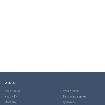
Фінанси
Курс валют
Курс долара
Курс НБУ
Банківські картки
Міжбанк
Депозити