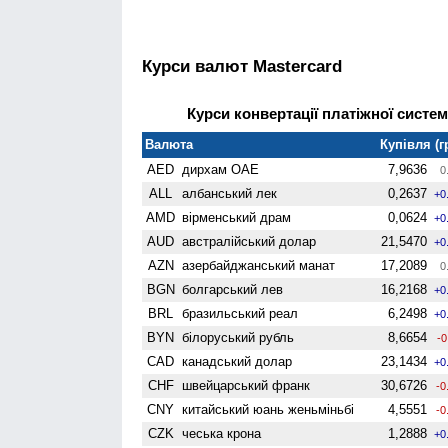
Курси валют Mastercard
Курси конвертації платіжної систем
Валюта
Купівля (г
AED
дирхам ОАЕ
7,9636
0
ALL
албанський лек
0,2637
+0
AMD
вiрменський драм
0,0624
+0
AUD
австралійський долар
21,5470
+0
AZN
азербайджанський манат
17,2089
0
BGN
болгарський лев
16,2168
+0
BRL
бразильський реал
6,2498
+0
BYN
білоруський рубль
8,6654
-0
CAD
канадський долар
23,1434
+0
CHF
швейцарський франк
30,6726
-0
CNY
китайський юань женьмiньбi
4,5551
-0
CZK
чеська крона
1,2888
+0