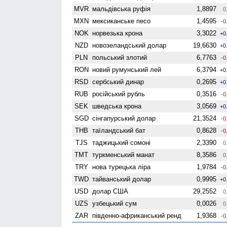
MVR
мальдівська руфія
1,8897
0
MXN
мексиканське песо
1,4595
-0
NOK
норвезька крона
3,3022
+0
NZD
ново­зеландський долар
19,6630
+0
PLN
польський злотий
6,7763
-0
RON
новий румунський лей
6,3794
+0
RSD
сербський динар
0,2695
+0
RUB
російський рубль
0,3516
-0
SEK
шведська крона
3,0569
+0
SGD
сінгапурський долар
21,3524
-0
THB
таїландський бат
0,8628
-0
TJS
таджицький сомоні
2,3390
0
TMT
туркменський манат
8,3586
0
TRY
нова турецька ліра
1,9784
-0
TWD
тайванський долар
0,9995
+0
USD
долар США
29,2552
0
UZS
узбецький сум
0,0026
0
ZAR
південно-африканський ренд
1,9368
-0