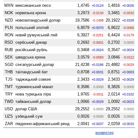
MXN
мексиканське песо
1,4745
1,4816
+0.0124
+0.0026
NOK
норвезька крона
3,2973
3,3481
-0.0134
-0.0032
NZD
ново­зеландський долар
19,7586
20,1922
-0.1498
+0.0328
PLN
польський злотий
6,8079
6,8622
+0.0070
-0.0066
RON
новий румунський лей
6,3927
6,4424
-0.0251
-0.0179
RSD
сербський динар
0,2692
0,2702
-0.0001
0.0000
RUB
російський рубль
0,3468
0,3547
+0.0024
+0.0024
SEK
шведська крона
3,0579
3,0846
-0.0083
-0.0112
SGD
сінгапурський долар
21,4238
21,4882
+0.0186
-0.0029
THB
таїландський бат
0,8708
0,8751
+0.0031
+0.0003
TJS
таджицький сомоні
2,3433
2,3433
+0.0029
+0.0029
TMT
туркменський манат
8,3586
8,3826
0.0000
0.0000
TRY
нова турецька ліра
1,9765
2,0214
-0.0011
+0.0102
TWD
тайванський долар
1,0066
1,0092
+0.0029
+0.0023
USD
долар США
29,2552
29,2552
0.0000
0.0000
UZS
узбецький сум
0,0026
0,0026
0.0000
0.0000
ZAR
південно-африканський ренд
2,0041
2,0259
+0.0037
+0.0015
конвертер