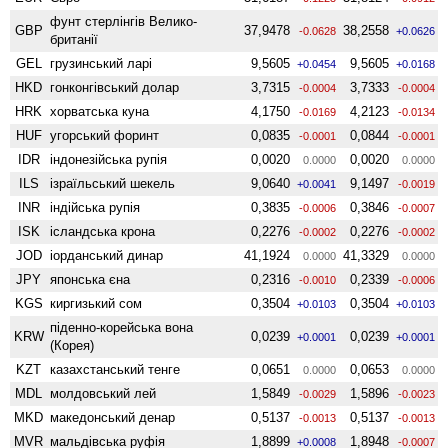
фунт стерлінгів Велико­
GBP
37,9478
38,2558
-0.0628
+0.0626
британії
GEL
грузинський ларі
9,5605
9,5605
+0.0454
+0.0168
HKD
гонконгівський долар
3,7315
3,7333
-0.0004
-0.0004
HRK
хорватська куна
4,1750
4,2123
-0.0169
-0.0134
HUF
угорський форинт
0,0835
0,0844
-0.0001
-0.0001
IDR
індонезійська рупія
0,0020
0,0020
0.0000
0.0000
ILS
ізраїльський шекель
9,0640
9,1497
+0.0041
-0.0019
INR
індійська рупія
0,3835
0,3846
-0.0006
-0.0007
ISK
ісландська крона
0,2276
0,2276
-0.0002
-0.0002
JOD
іорданський динар
41,1924
41,3329
0.0000
0.0000
JPY
японська єна
0,2316
0,2339
-0.0010
-0.0006
KGS
киргизький сом
0,3504
0,3504
+0.0103
+0.0103
піденно-корейська вона
KRW
0,0239
0,0239
+0.0001
+0.0001
(Корея)
KZT
казахстанський тенге
0,0651
0,0653
0.0000
0.0000
MDL
молдовський лей
1,5849
1,5896
-0.0029
-0.0023
MKD
македонський денар
0,5137
0,5137
-0.0013
-0.0013
MVR
мальдівська руфія
1,8899
1,8948
+0.0008
-0.0007