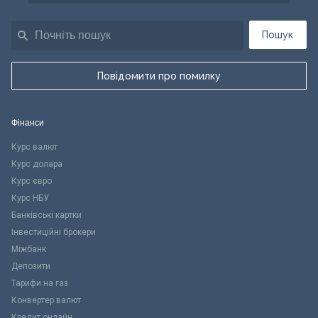
Пошук
Повідомити про помилку
Фінанси
Курс валют
Курс долара
Курс євро
Курс НБУ
Банківські картки
Інвестиційні брокери
Міжбанк
Депозити
Тарифи на газ
Конвертер валют
Кредит онлайн