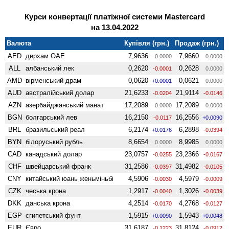
Курси конвертації платіжної системи Mastercard
на 13.04.2022
Валюта
Купівля (грн.)
Продаж (грн.)
AED
дирхам ОАЕ
7,9636
7,9660
0.0000
0.0000
ALL
албанський лек
0,2620
0,2628
-0.0001
0.0000
AMD
вiрменський драм
0,0620
0,0621
+0.0001
0.0000
AUD
австралійський долар
21,6233
21,9114
-0.0204
-0.0146
AZN
азербайджанський манат
17,2089
17,2089
0.0000
0.0000
BGN
болгарський лев
16,2150
16,2556
-0.0117
+0.0090
BRL
бразильський реал
6,2174
6,2898
+0.0176
-0.0394
BYN
білоруський рубль
8,6654
8,9985
0.0000
0.0000
CAD
канадський долар
23,0757
23,2366
-0.0255
-0.0167
CHF
швейцарський франк
31,2586
31,4982
-0.0397
-0.0105
CNY
китайський юань женьмiньбi
4,5906
4,5979
-0.0030
-0.0009
CZK
чеська крона
1,2917
1,3026
-0.0040
-0.0039
DKK
данська крона
4,2514
4,2768
-0.0170
-0.0127
EGP
єгипетський фунт
1,5915
1,5943
+0.0090
+0.0048
EUR
Євро
31,6187
31,8124
-0.1223
-0.0912