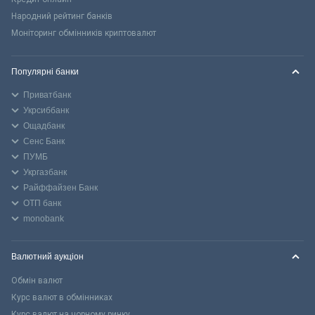
Народний рейтинг банків
Моніторинг обмінників криптовалют
Популярні банки
Приватбанк
Укрсиббанк
Ощадбанк
Сенс Банк
ПУМБ
Укргазбанк
Райффайзен Банк
ОТП банк
monobank
Валютний аукціон
Обмін валют
Курс валют в обмінниках
Курс валют на чорному ринку