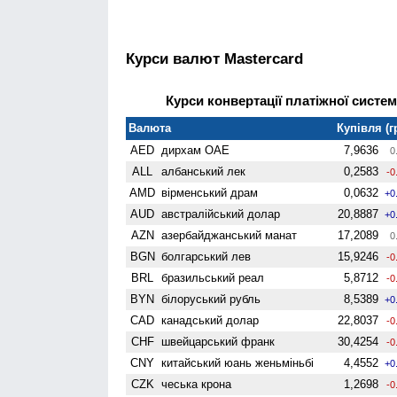
Курси валют Mastercard
Курси конвертації платіжної систем
Валюта
Купівля (г
AED
дирхам ОАЕ
7,9636
0
ALL
албанський лек
0,2583
-0
AMD
вiрменський драм
0,0632
+0
AUD
австралійський долар
20,8887
+0
AZN
азербайджанський манат
17,2089
0
BGN
болгарський лев
15,9246
-0
BRL
бразильський реал
5,8712
-0
BYN
білоруський рубль
8,5389
+0
CAD
канадський долар
22,8037
-0
CHF
швейцарський франк
30,4254
-0
CNY
китайський юань женьмiньбi
4,4552
+0
CZK
чеська крона
1,2698
-0