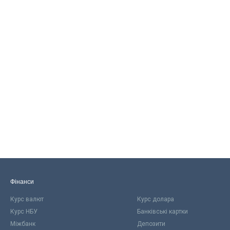
Фінанси
Курс валют
Курс долара
Курс НБУ
Банківські картки
Міжбанк
Депозити