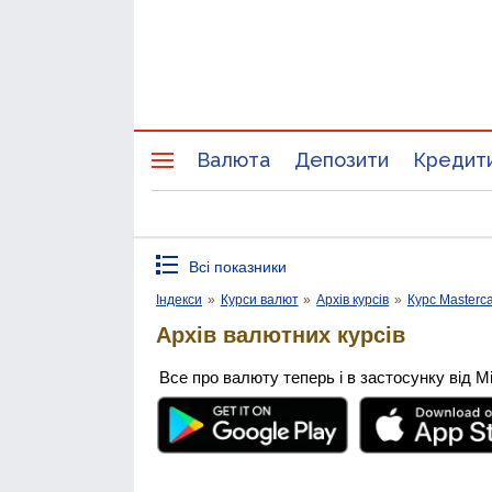
Валюта
Депозити
Кредит
Всі показники
Індекси
»
Курси валют
»
Архів курсів
»
Курс Masterc
Архів валютних курсів
Все про валюту теперь і в застосунку від М