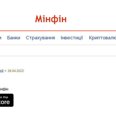
и
Банки
Страхування
Інвестиції
Криптовал
ard
»
26.04.2022
інфін