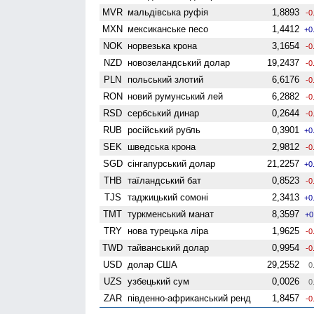
MVR
мальдівська руфія
1,8893
-0
MXN
мексиканське песо
1,4412
+0
NOK
норвезька крона
3,1654
-0
NZD
ново­зеландський долар
19,2437
-0
PLN
польський злотий
6,6176
-0
RON
новий румунський лей
6,2882
-0
RSD
сербський динар
0,2644
-0
RUB
російський рубль
0,3901
+0
SEK
шведська крона
2,9812
-0
SGD
сінгапурський долар
21,2257
+0
THB
таїландський бат
0,8523
-0
TJS
таджицький сомоні
2,3413
+0
TMT
туркменський манат
8,3597
+0
TRY
нова турецька ліра
1,9625
-0
TWD
тайванський долар
0,9954
-0
USD
долар США
29,2552
0
UZS
узбецький сум
0,0026
0
ZAR
південно-африканський ренд
1,8457
-0