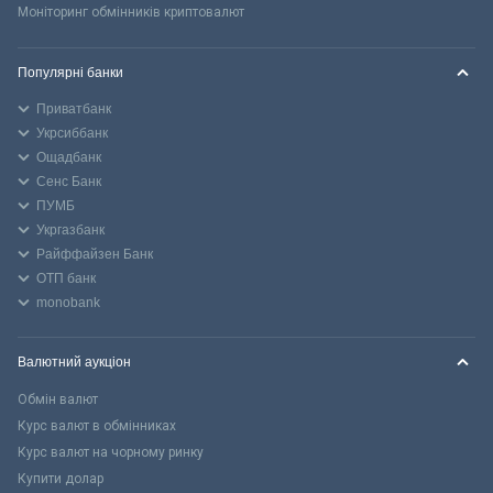
Моніторинг обмінників криптовалют
Популярні банки
Приватбанк
Укрсиббанк
Ощадбанк
Сенс Банк
ПУМБ
Укргазбанк
Райффайзен Банк
ОТП банк
monobank
Валютний аукціон
Обмін валют
Курс валют в обмінниках
Курс валют на чорному ринку
Купити долар