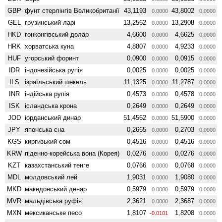
GBP
фунт стерлінгів Велико­британії
43,1193
43,8002
0.0000
0.0000
GEL
грузинський ларі
13,2562
13,2908
0.0000
0.0000
HKD
гонконгівський долар
4,6600
4,6625
0.0000
0.0000
HRK
хорватська куна
4,8807
4,9233
0.0000
0.0000
HUF
угорський форинт
0,0900
0,0915
0.0000
0.0000
IDR
індонезійська рупія
0,0025
0,0025
0.0000
0.0000
ILS
ізраїльський шекель
11,1325
11,2787
0.0000
0.0000
INR
індійська рупія
0,4573
0,4578
0.0000
0.0000
ISK
ісландська крона
0,2649
0,2649
0.0000
0.0000
JOD
іорданський динар
51,4562
51,5900
0.0000
0.0000
JPY
японська єна
0,2665
0,2703
0.0000
0.0000
KGS
киргизький сом
0,4516
0,4516
0.0000
0.0000
KRW
піденно-корейська вона (Корея)
0,0276
0,0276
0.0000
0.0000
KZT
казахстанський тенге
0,0766
0,0768
0.0000
0.0000
MDL
молдовський лей
1,9031
1,9080
0.0000
0.0000
MKD
македонський денар
0,5979
0,5979
0.0000
0.0000
MVR
мальдівська руфія
2,3621
2,3687
0.0000
0.0000
MXN
мексиканське песо
1,8107
1,8208
-0.0101
0.0000