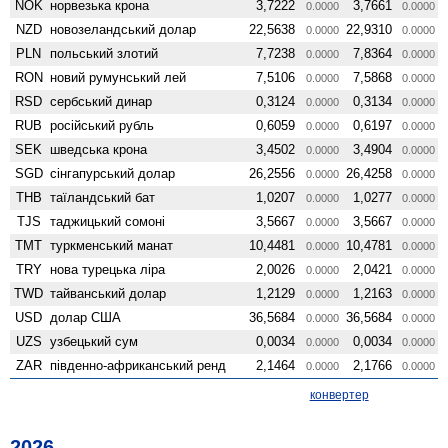
NOK
норвезька крона
3,7222
3,7661
0.0000
0.0000
NZD
ново­зеландський долар
22,5638
22,9310
0.0000
0.0000
PLN
польський злотий
7,7238
7,8364
0.0000
0.0000
RON
новий румунський лей
7,5106
7,5868
0.0000
0.0000
RSD
сербський динар
0,3124
0,3134
0.0000
0.0000
RUB
російський рубль
0,6059
0,6197
0.0000
0.0000
SEK
шведська крона
3,4502
3,4904
0.0000
0.0000
SGD
сінгапурський долар
26,2556
26,4258
0.0000
0.0000
THB
таїландський бат
1,0207
1,0277
0.0000
0.0000
TJS
таджицький сомоні
3,5667
3,5667
0.0000
0.0000
TMT
туркменський манат
10,4481
10,4781
0.0000
0.0000
TRY
нова турецька ліра
2,0026
2,0421
0.0000
0.0000
TWD
тайванський долар
1,2129
1,2163
0.0000
0.0000
USD
долар США
36,5684
36,5684
0.0000
0.0000
UZS
узбецький сум
0,0034
0,0034
0.0000
0.0000
ZAR
південно-африканський ренд
2,1464
2,1766
0.0000
0.0000
конвертер
2026