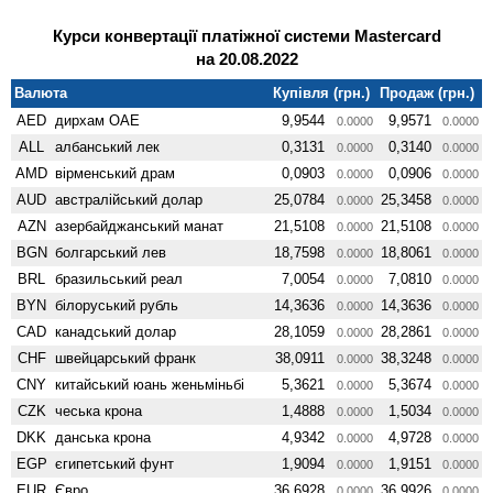
Курси конвертації платіжної системи Mastercard
на 20.08.2022
Валюта
Купівля (грн.)
Продаж (грн.)
AED
дирхам ОАЕ
9,9544
9,9571
0.0000
0.0000
ALL
албанський лек
0,3131
0,3140
0.0000
0.0000
AMD
вiрменський драм
0,0903
0,0906
0.0000
0.0000
AUD
австралійський долар
25,0784
25,3458
0.0000
0.0000
AZN
азербайджанський манат
21,5108
21,5108
0.0000
0.0000
BGN
болгарський лев
18,7598
18,8061
0.0000
0.0000
BRL
бразильський реал
7,0054
7,0810
0.0000
0.0000
BYN
білоруський рубль
14,3636
14,3636
0.0000
0.0000
CAD
канадський долар
28,1059
28,2861
0.0000
0.0000
CHF
швейцарський франк
38,0911
38,3248
0.0000
0.0000
CNY
китайський юань женьмiньбi
5,3621
5,3674
0.0000
0.0000
CZK
чеська крона
1,4888
1,5034
0.0000
0.0000
DKK
данська крона
4,9342
4,9728
0.0000
0.0000
EGP
єгипетський фунт
1,9094
1,9151
0.0000
0.0000
EUR
Євро
36,6928
36,9926
0.0000
0.0000