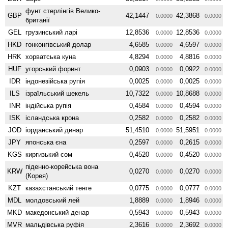
фунт стерлінгів Велико­
GBP
42,1447
42,3868
0.0000
0.0000
британії
GEL
грузинський ларі
12,8536
12,8536
0.0000
0.0000
HKD
гонконгівський долар
4,6585
4,6597
0.0000
0.0000
HRK
хорватська куна
4,8294
4,8816
0.0000
0.0000
HUF
угорський форинт
0,0903
0,0922
0.0000
0.0000
IDR
індонезійська рупія
0,0025
0,0025
0.0000
0.0000
ILS
ізраїльський шекель
10,7322
10,8688
0.0000
0.0000
INR
індійська рупія
0,4584
0,4594
0.0000
0.0000
ISK
ісландська крона
0,2582
0,2582
0.0000
0.0000
JOD
іорданський динар
51,4510
51,5951
0.0000
0.0000
JPY
японська єна
0,2597
0,2615
0.0000
0.0000
KGS
киргизький сом
0,4520
0,4520
0.0000
0.0000
піденно-корейська вона
KRW
0,0270
0,0270
0.0000
0.0000
(Корея)
KZT
казахстанський тенге
0,0775
0,0777
0.0000
0.0000
MDL
молдовський лей
1,8889
1,8946
0.0000
0.0000
MKD
македонський денар
0,5943
0,5943
0.0000
0.0000
MVR
мальдівська руфія
2,3616
2,3692
0.0000
0.0000