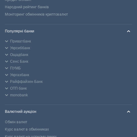
Народний рейтинг банків
Моніторинг обмінників криптовалют
Популярні банки
Приватбанк
Укрсиббанк
Ощадбанк
Сенс Банк
ПУМБ
Укргазбанк
Райффайзен Банк
ОТП банк
monobank
Валютний аукціон
Обмін валют
Курс валют в обмінниках
Курс валют на чорному ринку