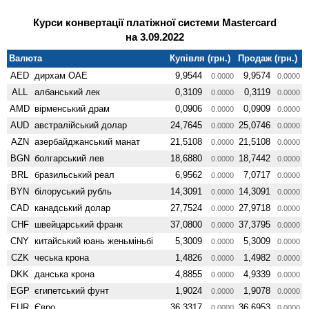
Курси конвертації платіжної системи Mastercard
на 3.09.2022
Валюта
Купівля (грн.)
Продаж (грн.)
AED
дирхам ОАЕ
9,9544
9,9574
0.0000
0.0000
ALL
албанський лек
0,3109
0,3119
0.0000
0.0000
AMD
вiрменський драм
0,0906
0,0909
0.0000
0.0000
AUD
австралійський долар
24,7645
25,0746
0.0000
0.0000
AZN
азербайджанський манат
21,5108
21,5108
0.0000
0.0000
BGN
болгарський лев
18,6880
18,7442
0.0000
0.0000
BRL
бразильський реал
6,9562
7,0717
0.0000
0.0000
BYN
білоруський рубль
14,3091
14,3091
0.0000
0.0000
CAD
канадський долар
27,7524
27,9718
0.0000
0.0000
CHF
швейцарський франк
37,0800
37,3795
0.0000
0.0000
CNY
китайський юань женьмiньбi
5,3009
5,3009
0.0000
0.0000
CZK
чеська крона
1,4826
1,4982
0.0000
0.0000
DKK
данська крона
4,8855
4,9339
0.0000
0.0000
EGP
єгипетський фунт
1,9024
1,9078
0.0000
0.0000
EUR
Євро
36,3317
36,6953
0.0000
0.0000