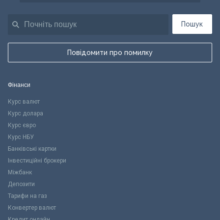
Пошук
Повідомити про помилку
Фінанси
Курс валют
Курс долара
Курс євро
Курс НБУ
Банківські картки
Інвестиційні брокери
Міжбанк
Депозити
Тарифи на газ
Конвертер валют
Кредит онлайн