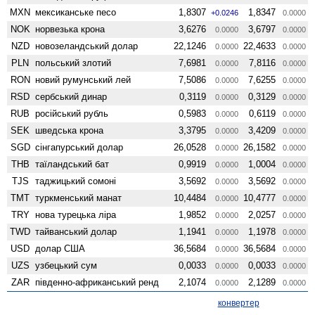
MXN
мексиканське песо
1,8307
1,8347
+0.0246
0.0000
NOK
норвезька крона
3,6276
3,6797
0.0000
0.0000
NZD
ново­зеландський долар
22,1246
22,4633
0.0000
0.0000
PLN
польський злотий
7,6981
7,8116
0.0000
0.0000
RON
новий румунський лей
7,5086
7,6255
0.0000
0.0000
RSD
сербський динар
0,3119
0,3129
0.0000
0.0000
RUB
російський рубль
0,5983
0,6119
0.0000
0.0000
SEK
шведська крона
3,3795
3,4209
0.0000
0.0000
SGD
сінгапурський долар
26,0528
26,1582
0.0000
0.0000
THB
таїландський бат
0,9919
1,0004
0.0000
0.0000
TJS
таджицький сомоні
3,5692
3,5692
0.0000
0.0000
TMT
туркменський манат
10,4484
10,4777
0.0000
0.0000
TRY
нова турецька ліра
1,9852
2,0257
0.0000
0.0000
TWD
тайванський долар
1,1941
1,1978
0.0000
0.0000
USD
долар США
36,5684
36,5684
0.0000
0.0000
UZS
узбецький сум
0,0033
0,0033
0.0000
0.0000
ZAR
південно-африканський ренд
2,1074
2,1289
0.0000
0.0000
конвертер