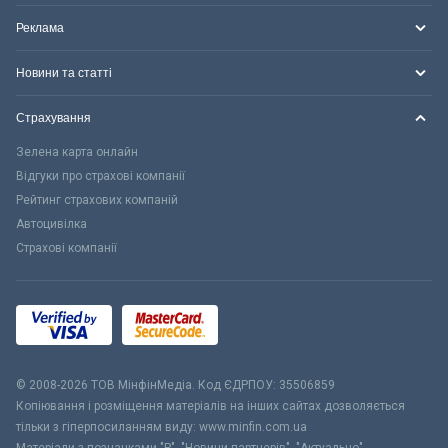
Реклама
Новини та статті
Страхування
Зелена карта онлайн
Відгуки про страхові компанії
Рейтинг страхових компаній
Автоцивілка
Страхові компанії
© 2008-2026 ТОВ МiнфiнМедiа. Код ЄДРПОУ: 35506859
Копіювання і розміщення матеріалів на інших сайтах дозволяється
тільки з гіперпосиланням виду: www.minfin.com.ua
Матеріали з позначками "Р", "Новини партнерів", "Актуально",