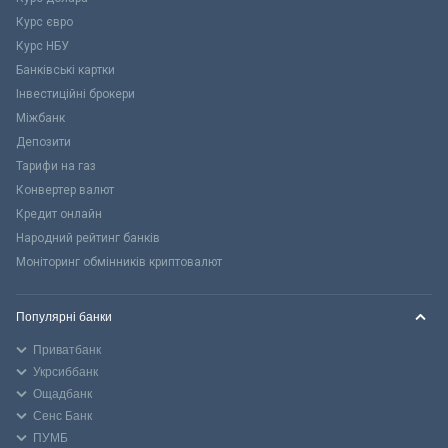
Курс євро
Курс НБУ
Банківські картки
Інвестиційні брокери
Міжбанк
Депозити
Тарифи на газ
Конвертер валют
Кредит онлайн
Народний рейтинг банків
Моніторинг обмінників криптовалют
Популярні банки
Приватбанк
Укрсиббанк
Ощадбанк
Сенс Банк
ПУМБ