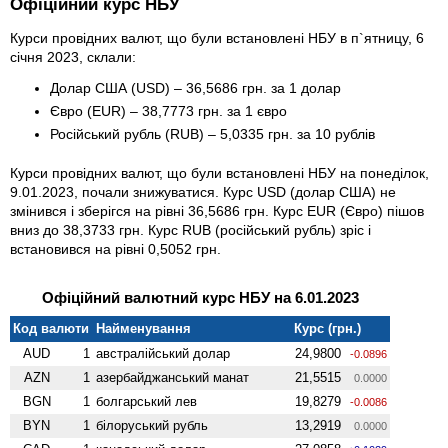
Офіційний курс НБУ
Курси провідних валют, що були встановлені НБУ в п`ятницу, 6
січня 2023, склали:
Долар США (USD) – 36,5686 грн. за 1 долар
Євро (EUR) – 38,7773 грн. за 1 євро
Російський рубль (RUB) – 5,0335 грн. за 10 рублів
Курси провідних валют, що були встановлені НБУ на понеділок,
9.01.2023, почали знижуватися. Курс USD (долар США) не
змінився і зберігся на рівні 36,5686 грн. Курс EUR (Євро) пішов
вниз до 38,3733 грн. Курс RUB (російський рубль) зріс і
встановився на рівні 0,5052 грн.
Офіційний валютний курс НБУ на 6.01.2023
Код валюти
Найменування
Курс (грн.)
AUD
1
австралійський долар
24,9800
-0.0896
AZN
1
азербайджанський манат
21,5515
0.0000
BGN
1
болгарський лев
19,8279
-0.0086
BYN
1
білоруський рубль
13,2919
0.0000