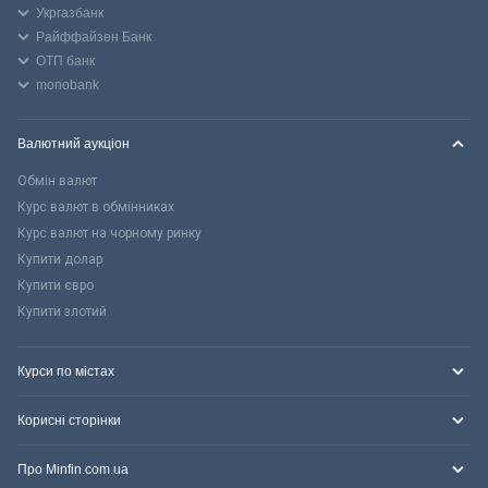
Укргазбанк
Райффайзен Банк
ОТП банк
monobank
Валютний аукціон
Обмін валют
Курс валют в обмінниках
Курс валют на чорному ринку
Купити долар
Купити євро
Купити злотий
Курси по містах
Корисні сторінки
Про Minfin.com.ua