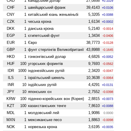
CAD
1
канадський долар
27,0858
+0.1029
CHF
1
швейцарський франк
39,4143
+0.0106
CNY
1
китайський юань женьмiньбi
5,3205
+0.0088
CZK
1
чеська крона
1,6134
+0.0002
DKK
1
данська крона
5,2140
-0.0014
EGP
1
єгипетський фунт
1,3434
-0.0406
EUR
1
Євро
38,7773
-0.0128
GBP
1
фунт стерлінгів Велико­британії
43,8988
-0.1645
HKD
1
гонконгівський долар
4,6826
+0.0052
HUF
100
угорських форинтів
9,7693
-0.0562
IDR
1000
індонезійських рупій
2,3420
-0.0047
ILS
1
ізраїльський шекель
10,3638
-0.0064
INR
10
індійських рупій
4,4291
+0.0131
JPY
10
японських єн
2,7552
-0.0398
KRW
100
піденно-корейських вон (Корея)
2,8815
+0.0073
KZT
100
казахстанських тенге
7,8610
+0.0088
MDL
1
молдовський лей
1,9086
0.0000
MXN
1
мексиканське песо
1,8863
-0.0098
NOK
1
норвезька крона
3,6195
+0.0035