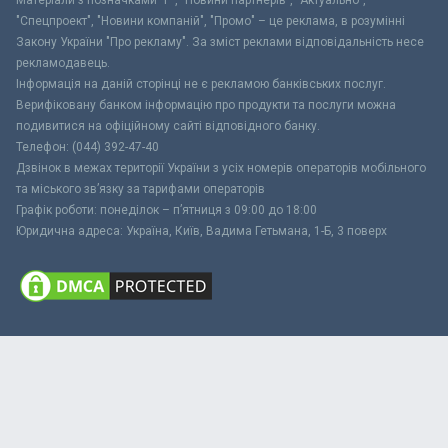
"Спецпроект", "Новини компаній", "Промо" – це реклама, в розумінні
Закону України "Про рекламу". За зміст реклами відповідальність несе
рекламодавець.
Інформація на даній сторінці не є рекламою банківських послуг.
Верифіковану банком інформацію про продукти та послуги можна
подивитися на офіційному сайті відповідного банку.
Телефон: (044) 392-47-40
Дзвінок в межах території України з усіх номерів операторів мобільного
та міського зв’язку за тарифами операторів
Графік роботи: понеділок – п’ятниця з 09:00 до 18:00
Юридична адреса: Україна, Київ, Вадима Гетьмана, 1-Б, 3 поверх