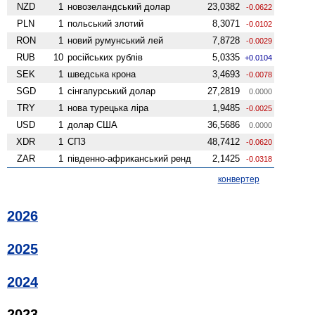
NZD
1
ново­зеландський долар
23,0382
-0.0622
PLN
1
польський злотий
8,3071
-0.0102
RON
1
новий румунський лей
7,8728
-0.0029
RUB
10
російських рублів
5,0335
+0.0104
SEK
1
шведська крона
3,4693
-0.0078
SGD
1
сінгапурський долар
27,2819
0.0000
TRY
1
нова турецька ліра
1,9485
-0.0025
USD
1
долар США
36,5686
0.0000
XDR
1
СПЗ
48,7412
-0.0620
ZAR
1
південно-африканський ренд
2,1425
-0.0318
конвертер
2026
2025
2024
2023