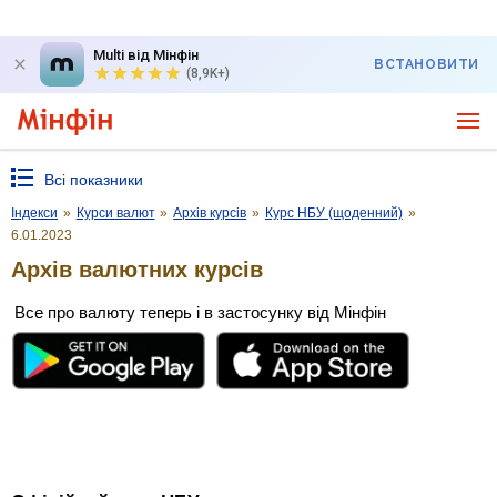
Multi від Мінфін
ВСТАНОВИТИ
(8,9K+)
Всі показники
Індекси
»
Курси валют
»
Архів курсів
»
Курс НБУ (щоденний)
»
6.01.2023
Архів валютних курсів
Все про валюту теперь і в застосунку від Мінфін