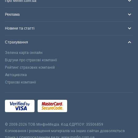
Про Minfin.com.ua
Реклама
Новини та статті
Страхування
Зелена карта онлайн
Відгуки про страхові компанії
Рейтинг страхових компаній
Автоцивілка
Страхові компанії
© 2008-2026 ТОВ МiнфiнМедiа. Код ЄДРПОУ: 35506859
Копіювання і розміщення матеріалів на інших сайтах дозволяється
тільки з гіперпосиланням виду: www.minfin.com.ua