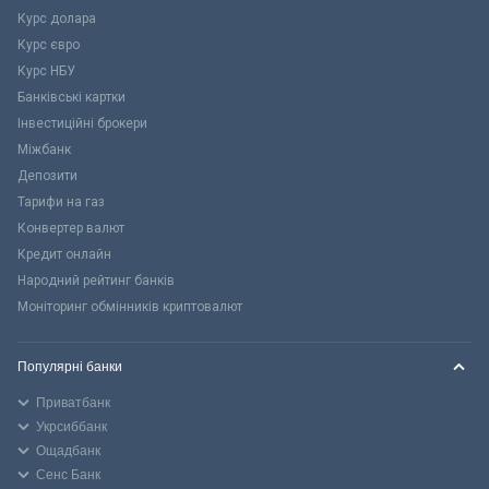
Курс долара
Курс євро
Курс НБУ
Банківські картки
Інвестиційні брокери
Міжбанк
Депозити
Тарифи на газ
Конвертер валют
Кредит онлайн
Народний рейтинг банків
Моніторинг обмінників криптовалют
Популярні банки
Приватбанк
Укрсиббанк
Ощадбанк
Сенс Банк