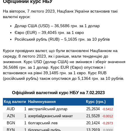
Офіційний курс НБУ
На вівторок, 7 лютого 2023, Нацбанк України встановив такі
валютні курси:
Долар США (USD) – 36,5686 грн. за 1 долар
Євро (EUR) – 39,4045 грн. за 1 євро
Російський рубль (RUB) – 5,1635 грн. за 10 рублів
Курси провідних валют, що були встановлені Нацбанком на
середу, 8 лютого 2023, як і раніше, мали тенденцію до
зниження. Курс USD (долар США) не змінився і зберіг значення
36,5686 грн. за 1 долар. Курс EUR (Євро) опустився і
встановився на рівні 39,1485 грн. за 1 євро. Курс RUB
(російський рубль) також опустився до 5,1364 грн. за 10 рублів.
Офіційний валютний курс НБУ на 7.02.2023
Код валюти
Найменування
Курс (грн.)
AUD
1
австралійський долар
25,2634
-0.5412
AZN
1
азербайджанський манат
21,5528
-0.0012
BGN
1
болгарський лев
20,1424
-0.2973
BYN
1
білоруський рубль
13,2919
0.0000