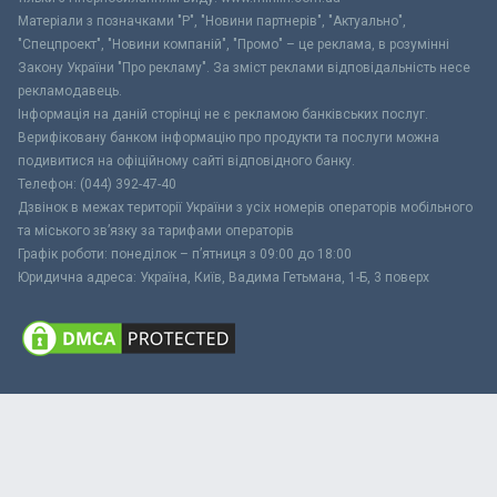
Матеріали з позначками "Р", "Новини партнерів", "Актуально",
"Спецпроект", "Новини компаній", "Промо" – це реклама, в розумінні
Закону України "Про рекламу". За зміст реклами відповідальність несе
рекламодавець.
Інформація на даній сторінці не є рекламою банківських послуг.
Верифіковану банком інформацію про продукти та послуги можна
подивитися на офіційному сайті відповідного банку.
Телефон: (044) 392-47-40
Дзвінок в межах території України з усіх номерів операторів мобільного
та міського зв’язку за тарифами операторів
Графік роботи: понеділок – п’ятниця з 09:00 до 18:00
Юридична адреса: Україна, Київ, Вадима Гетьмана, 1-Б, 3 поверх