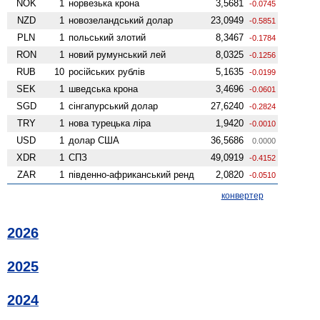
NOK
1
норвезька крона
3,5681
-0.0745
NZD
1
ново­зеландський долар
23,0949
-0.5851
PLN
1
польський злотий
8,3467
-0.1784
RON
1
новий румунський лей
8,0325
-0.1256
RUB
10
російських рублів
5,1635
-0.0199
SEK
1
шведська крона
3,4696
-0.0601
SGD
1
сінгапурський долар
27,6240
-0.2824
TRY
1
нова турецька ліра
1,9420
-0.0010
USD
1
долар США
36,5686
0.0000
XDR
1
СПЗ
49,0919
-0.4152
ZAR
1
південно-африканський ренд
2,0820
-0.0510
конвертер
2026
2025
2024