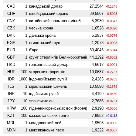
CAD
1
канадський долар
27,2544
-0.1245
CHF
1
швейцарський франк
39,5507
-0.5003
CNY
1
китайський юань женьмiньбi
5,3930
-0.0347
CZK
1
чеська крона
1,6528
-0.0320
DKK
1
данська крона
5,2937
-0.0776
EGP
1
єгипетський фунт
1,2073
-0.0003
EUR
1
Євро
39,4045
-0.5814
GBP
1
фунт стерлінгів Велико­британії
44,1292
-0.6582
HKD
1
гонконгівський долар
4,6612
-0.0001
HUF
100
угорських форинтів
10,0687
-0.2737
IDR
1000
індонезійських рупій
2,4285
-0.0263
ILS
1
ізраїльський шекель
10,5598
-0.1878
INR
10
індійських рупій
4,4199
-0.0480
JPY
10
японських єн
2,7686
-0.0791
KRW
100
піденно-корейських вон (Корея)
2,9190
-0.0556
KZT
100
казахстанських тенге
7,9952
+0.0118
MDL
1
молдовський лей
1,9508
-0.0006
MXN
1
мексиканське песо
1,9222
-0.0307