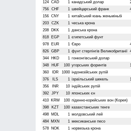
124
CAD
1
канадський долар
756
CHF
1
швейцарський франк
156
CNY
1
китайський юань женьмiньбi
203
CZK
1
чеська крона
208
DKK
1
данська крона
818
EGP
1
єгипетський фунт
978
EUR
1
Євро
826
GBP
1
фунт стерлінгів Велико­британії
344
HKD
1
гонконгівський долар
348
HUF
100
угорських форинтів
360
IDR
1000
індонезійських рупій
376
ILS
1
ізраїльський шекель
356
INR
10
індійських рупій
392
JPY
10
японських єн
410
KRW
100
піденно-корейських вон (Корея)
398
KZT
100
казахстанських тенге
498
MDL
1
молдовський лей
484
MXN
1
мексиканське песо
578
NOK
1
норвезька крона