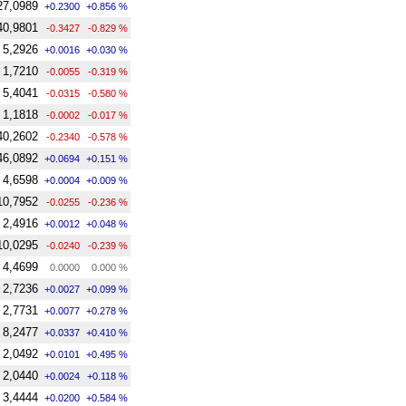
27,0989
+0.2300
+0.856 %
40,9801
-0.3427
-0.829 %
5,2926
+0.0016
+0.030 %
1,7210
-0.0055
-0.319 %
5,4041
-0.0315
-0.580 %
1,1818
-0.0002
-0.017 %
40,2602
-0.2340
-0.578 %
46,0892
+0.0694
+0.151 %
4,6598
+0.0004
+0.009 %
10,7952
-0.0255
-0.236 %
2,4916
+0.0012
+0.048 %
10,0295
-0.0240
-0.239 %
4,4699
0.0000
0.000 %
2,7236
+0.0027
+0.099 %
2,7731
+0.0077
+0.278 %
8,2477
+0.0337
+0.410 %
2,0492
+0.0101
+0.495 %
2,0440
+0.0024
+0.118 %
3,4444
+0.0200
+0.584 %