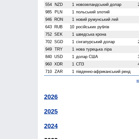
554
NZD
1
ново­зеландський долар
985
PLN
1
польський злотий
946
RON
1
новий румунський лей
643
RUB
10
російських рублів
752
SEK
1
шведська крона
702
SGD
1
сінгапурський долар
949
TRY
1
нова турецька ліра
840
USD
1
долар США
960
XDR
1
СПЗ
710
ZAR
1
південно-африканський ренд
к
2026
2025
2024