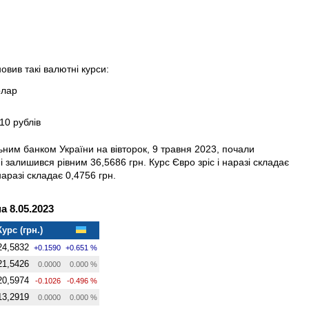
овив такі валютні курси:
олар
10 рублів
ьним банком України на вівторок, 9 травня 2023, почали
 залишився рівним 36,5686 грн. Курс Євро зріс і наразі складає
наразі складає 0,4756 грн.
 8.05.2023
Курс (грн.)
24,5832
+0.1590
+0.651 %
21,5426
0.0000
0.000 %
20,5974
-0.1026
-0.496 %
13,2919
0.0000
0.000 %