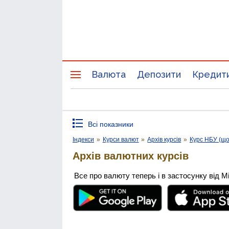
Валюта
Депозити
Кредит
Всі показники
Індекси
»
Курси валют
»
Архів курсів
»
Курс НБУ (щ
Архів валютних курсів
Все про валюту теперь і в застосунку від М