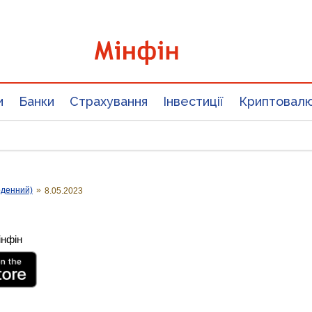
и
Банки
Страхування
Інвестиції
Криптовал
оденний)
»
8.05.2023
інфін