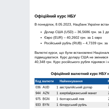
Офіційний курс НБУ
В понеділок, 8.05.2023, Нацбанк України встан
Долар США (USD) – 36,5686 грн. за 1 д
Євро (EUR) – 40,2602 грн. за 1 євро
Російський рубль (RUB) – 4,7339 грн. за 
Валютні курси, що були встановлені Націонал
підвищуватися. Курс долару США не змінився і
40,348 грн. Курс російського рубля піднявся і 
Офіційний валютний курс НБУ на
Код валюти
Найменування
036
AUD
1
австралійський долар
944
AZN
1
азербайджанський манат
975
BGN
1
болгарський лев
933
BYN
1
білоруський рубль