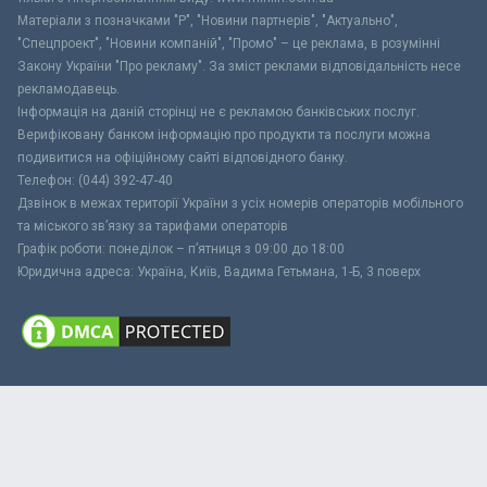
Матеріали з позначками "Р", "Новини партнерів", "Актуально",
"Спецпроект", "Новини компаній", "Промо" – це реклама, в розумінні
Закону України "Про рекламу". За зміст реклами відповідальність несе
рекламодавець.
Інформація на даній сторінці не є рекламою банківських послуг.
Верифіковану банком інформацію про продукти та послуги можна
подивитися на офіційному сайті відповідного банку.
Телефон: (044) 392-47-40
Дзвінок в межах території України з усіх номерів операторів мобільного
та міського зв’язку за тарифами операторів
Графік роботи: понеділок – п’ятниця з 09:00 до 18:00
Юридична адреса: Україна, Київ, Вадима Гетьмана, 1-Б, 3 поверх