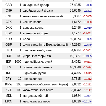
CAD
1
канадський долар
27,4035
+0.2028
CHF
1
швейцарський франк
39,6945
+0.1202
CNY
1
китайський юань женьмiньбi
5,3587
-0.0085
CZK
1
чеська крона
1,6472
-0.0008
DKK
1
данська крона
5,2486
+0.0010
EGP
1
єгипетський фунт
1,1977
-0.0011
EUR
1
Євро
39,0973
+0.0329
GBP
1
фунт стерлінгів Велико­британії
44,2663
+0.0549
HKD
1
гонконгівський долар
4,6584
-0.0001
HUF
100
угорських форинтів
10,1427
+0.1305
IDR
1000
індонезійських рупій
2,4052
-0.0111
ILS
1
ізраїльський шекель
10,3348
-0.0014
INR
10
індійських рупій
4,4205
-0.0119
JPY
10
японських єн
2,7615
-0.0312
KRW
100
піденно-корейських вон (Корея)
2,8632
-0.0292
KZT
100
казахстанських тенге
8,0942
-0.0147
MDL
1
молдовський лей
1,9524
+0.0064
MXN
1
мексиканське песо
1,9620
+0.0146