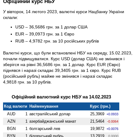
Офіційний курс НБУ
У вівторок, 14 лютого 2023, валютні курси Нацбанку України
склали:
USD – 36,5686 грн. за 1 долар США
EUR – 39,0973 грн. за 1 Євро
RUB – 4,9782 грн. за 10 російських рублів
Валютні курси, що були встановлені НБУ на середу, 15.02.2023,
почали підвищуватися. Курс USD (долар США) не змінився і
зберігся на рівні 36,5686 грн. за 1 долар. Курс EUR (Євро)
піднявся і наразі складає 39,3405 грн. за 1 євро. Курс RUB
(російський рубль) майже не змінився і наразі складає
4,9818 грн. за 10 рублів.
Офіційний валютний курс НБУ на 14.02.2023
Код валюти
Найменування
Курс (грн.)
AUD
1
австралійський долар
25,3969
+0.0933
AZN
1
азербайджанський манат
21,5464
-0.0064
BGN
1
болгарський лев
19,9872
+0.0076
BYN
1
білоруський рубль
13,2919
0.0000