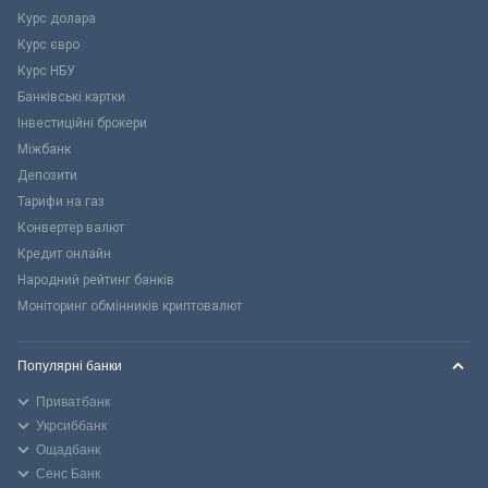
Курс долара
Курс євро
Курс НБУ
Банківські картки
Інвестиційні брокери
Міжбанк
Депозити
Тарифи на газ
Конвертер валют
Кредит онлайн
Народний рейтинг банків
Моніторинг обмінників криптовалют
Популярні банки
Приватбанк
Укрсиббанк
Ощадбанк
Сенс Банк