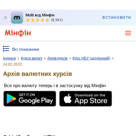
Multi від Мінфін
ВСТАНОВИТИ
(8,9K+)
Всі показники
Індекси
»
Курси валют
»
Архів курсів
»
Курс НБУ (щоденний)
»
14.02.2023
Архів валютних курсів
Все про валюту теперь і в застосунку від Мінфін