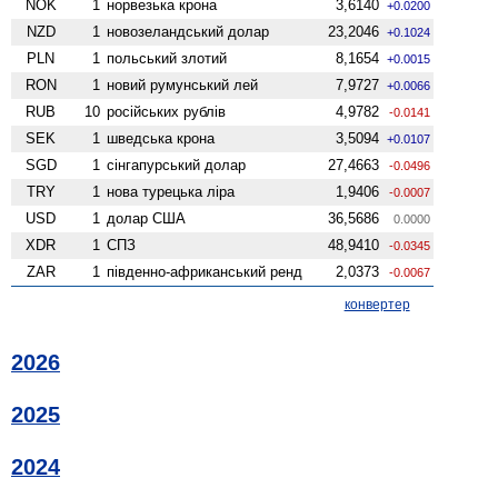
NOK
1
норвезька крона
3,6140
+0.0200
NZD
1
ново­зеландський долар
23,2046
+0.1024
PLN
1
польський злотий
8,1654
+0.0015
RON
1
новий румунський лей
7,9727
+0.0066
RUB
10
російських рублів
4,9782
-0.0141
SEK
1
шведська крона
3,5094
+0.0107
SGD
1
сінгапурський долар
27,4663
-0.0496
TRY
1
нова турецька ліра
1,9406
-0.0007
USD
1
долар США
36,5686
0.0000
XDR
1
СПЗ
48,9410
-0.0345
ZAR
1
південно-африканський ренд
2,0373
-0.0067
конвертер
2026
2025
2024