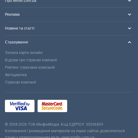
Про Minfin.com.ua
Реклама
Новини та статті
Страхування
Зелена карта онлайн
Відгуки про страхові компанії
Рейтинг страхових компаній
Автоцивілка
Страхові компанії
© 2008-2026 ТОВ МiнфiнМедiа. Код ЄДРПОУ: 35506859
Копіювання і розміщення матеріалів на інших сайтах дозволяється
тільки з гіперпосиланням виду: www.minfin.com.ua